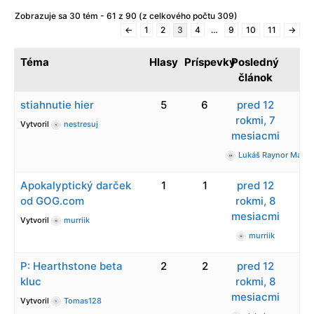
Zobrazuje sa 30 tém - 61 z 90 (z celkového počtu 309)
←
1
2
3
4
…
9
10
11
→
Téma
Hlasy
Príspevky
Posledný
článok
stiahnutie hier
5
6
pred 12
rokmi, 7
Vytvoril
nestresuj
mesiacmi
Lukáš Raynor Majer
Apokalyptický darček
1
1
pred 12
od GOG.com
rokmi, 8
mesiacmi
Vytvoril
murriik
murriik
P: Hearthstone beta
2
2
pred 12
kluc
rokmi, 8
mesiacmi
Vytvoril
Tomas128