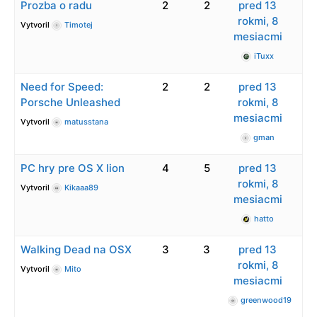
Prozba o radu
2
2
pred 13
rokmi, 8
Vytvoril
Timotej
mesiacmi
iTuxx
Need for Speed:
2
2
pred 13
Porsche Unleashed
rokmi, 8
mesiacmi
Vytvoril
matusstana
gman
PC hry pre OS X lion
4
5
pred 13
rokmi, 8
Vytvoril
Kikaaa89
mesiacmi
hatto
Walking Dead na OSX
3
3
pred 13
rokmi, 8
Vytvoril
Mito
mesiacmi
greenwood19