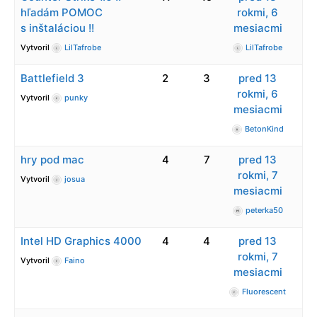
hľadám POMOC
rokmi, 6
s inštaláciou !!
mesiacmi
Vytvoril
LilTafrobe
LilTafrobe
Battlefield 3
2
3
pred 13
rokmi, 6
Vytvoril
punky
mesiacmi
BetonKind
hry pod mac
4
7
pred 13
rokmi, 7
Vytvoril
josua
mesiacmi
peterka50
Intel HD Graphics 4000
4
4
pred 13
rokmi, 7
Vytvoril
Faino
mesiacmi
Fluorescent