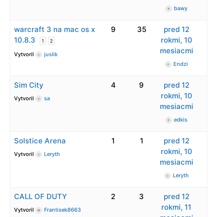
bawy
warcraft 3 na mac os x
9
35
pred 12
10.8.3
rokmi, 10
1
2
mesiacmi
Vytvoril
juslik
Endzi
Sim City
4
9
pred 12
rokmi, 10
Vytvoril
sa
mesiacmi
edkis
Solstice Arena
1
1
pred 12
rokmi, 10
Vytvoril
Leryth
mesiacmi
Leryth
CALL OF DUTY
2
3
pred 12
rokmi, 11
Vytvoril
Frantisek8663