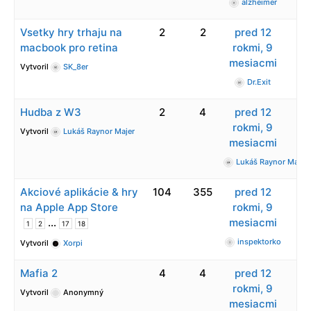
alzheimer
Vsetky hry trhaju na
2
2
pred 12
macbook pro retina
rokmi, 9
mesiacmi
Vytvoril
SK_8er
Dr.Exit
Hudba z W3
2
4
pred 12
rokmi, 9
Vytvoril
Lukáš Raynor Majer
mesiacmi
Lukáš Raynor Majer
Akciové aplikácie & hry
104
355
pred 12
na Apple App Store
rokmi, 9
…
mesiacmi
1
2
17
18
inspektorko
Vytvoril
Xorpi
Mafia 2
4
4
pred 12
rokmi, 9
Vytvoril
Anonymný
mesiacmi