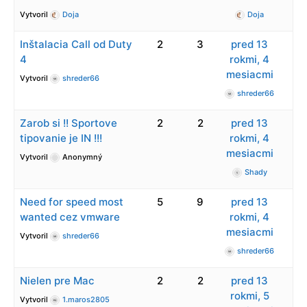
Vytvoril
Doja
Doja
Inštalacia Call od Duty
2
3
pred 13
4
rokmi, 4
mesiacmi
Vytvoril
shreder66
shreder66
Zarob si !! Sportove
2
2
pred 13
tipovanie je IN !!!
rokmi, 4
mesiacmi
Vytvoril
Anonymný
Shady
Need for speed most
5
9
pred 13
wanted cez vmware
rokmi, 4
mesiacmi
Vytvoril
shreder66
shreder66
Nielen pre Mac
2
2
pred 13
rokmi, 5
Vytvoril
1.maros2805