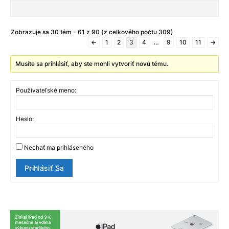
Zobrazuje sa 30 tém - 61 z 90 (z celkového počtu 309)
←
1
2
3
4
…
9
10
11
→
Musíte sa prihlásiť, aby ste mohli vytvoriť novú tému.
Používateľské meno:
Heslo:
Nechať ma prihláseného
Prihlásiť Sa