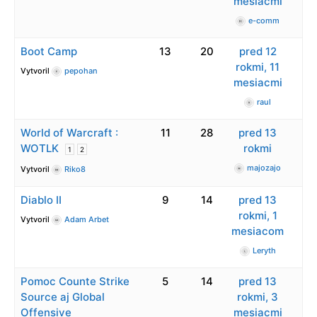
mesiacmi
e-comm
Boot Camp
13
20
pred 12
rokmi, 11
Vytvoril
pepohan
mesiacmi
raul
World of Warcraft :
11
28
pred 13
WOTLK
rokmi
1
2
majozajo
Vytvoril
Riko8
Diablo II
9
14
pred 13
rokmi, 1
Vytvoril
Adam Arbet
mesiacom
Leryth
Pomoc Counte Strike
5
14
pred 13
Source aj Global
rokmi, 3
Offensive
mesiacmi