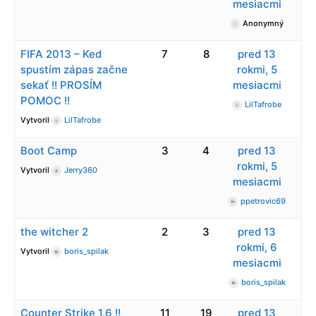
mesiacmi
Anonymný
FIFA 2013 – Ked
7
8
pred 13
spustím zápas začne
rokmi, 5
sekať !! PROSÍM
mesiacmi
POMOC !!
LilTafrobe
Vytvoril
LilTafrobe
Boot Camp
3
4
pred 13
rokmi, 5
Vytvoril
Jerry360
mesiacmi
ppetrovic69
the witcher 2
2
3
pred 13
rokmi, 6
Vytvoril
boris_spilak
mesiacmi
boris_spilak
Counter Strike 1.6 !!
11
19
pred 13