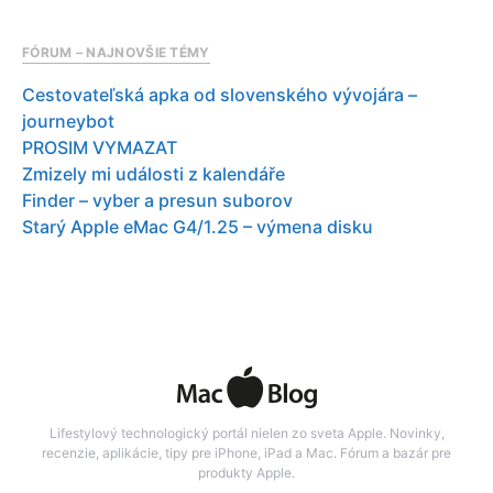
FÓRUM – NAJNOVŠIE TÉMY
Cestovateľská apka od slovenského vývojára –
journeybot
PROSIM VYMAZAT
Zmizely mi události z kalendáře
Finder – vyber a presun suborov
Starý Apple eMac G4/1.25 – výmena disku
Lifestylový technologický portál nielen zo sveta Apple. Novinky,
recenzie, aplikácie, tipy pre iPhone, iPad a Mac. Fórum a bazár pre
produkty Apple.