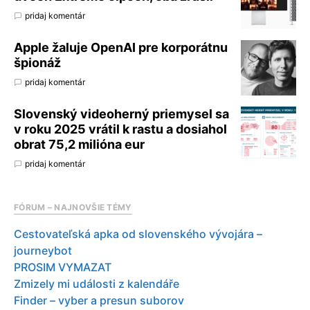
pridaj komentár
Apple žaluje OpenAI pre korporátnu
špionáž
pridaj komentár
Slovenský videoherný priemysel sa
v roku 2025 vrátil k rastu a dosiahol
obrat 75,2 milióna eur
pridaj komentár
FÓRUM – NAJNOVŠIE TÉMY
Cestovateľská apka od slovenského vývojára –
journeybot
PROSIM VYMAZAT
Zmizely mi události z kalendáře
Finder – vyber a presun suborov