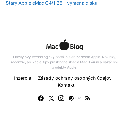
Starý Apple eMac G4/1.25 – výmena disku
Lifestylový technologický portál nielen zo sveta Apple. Novinky,
recenzie, aplikácie, tipy pre iPhone, iPad a Mac. Fórum a bazár pre
produkty Apple.
Inzercia
Zásady ochrany osobných údajov
Kontakt
137