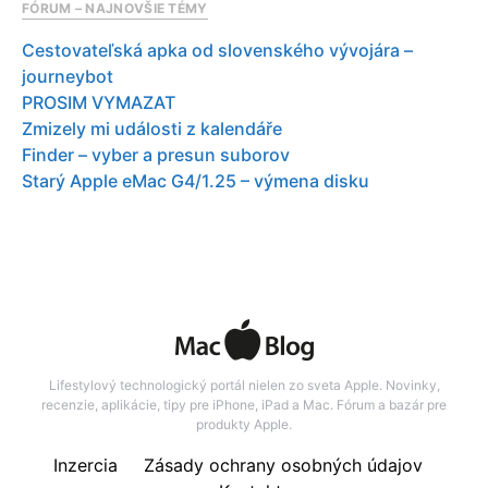
FÓRUM – NAJNOVŠIE TÉMY
Cestovateľská apka od slovenského vývojára –
journeybot
PROSIM VYMAZAT
Zmizely mi události z kalendáře
Finder – vyber a presun suborov
Starý Apple eMac G4/1.25 – výmena disku
Lifestylový technologický portál nielen zo sveta Apple. Novinky,
recenzie, aplikácie, tipy pre iPhone, iPad a Mac. Fórum a bazár pre
produkty Apple.
Inzercia
Zásady ochrany osobných údajov