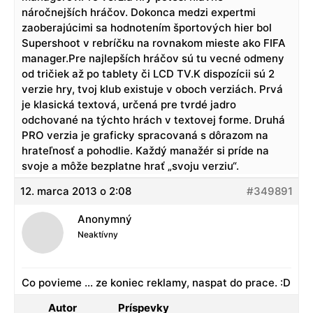
náročnejších hráčov. Dokonca medzi expertmi
zaoberajúcimi sa hodnotením športových hier bol
Supershoot v rebríčku na rovnakom mieste ako FIFA
manager.Pre najlepších hráčov sú tu vecné odmeny
od tričiek až po tablety či LCD TV.K dispozícii sú 2
verzie hry, tvoj klub existuje v oboch verziách. Prvá
je klasická textová, určená pre tvrdé jadro
odchované na týchto hrách v textovej forme. Druhá
PRO verzia je graficky spracovaná s dôrazom na
hrateľnosť a pohodlie. Každý manažér si príde na
svoje a môže bezplatne hrať „svoju verziu“.
12. marca 2013 o 2:08
#349891
Anonymný
Neaktívny
Co povieme … ze koniec reklamy, naspat do prace. :D
Autor
Príspevky