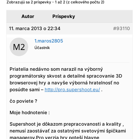
Zobrazujú sa 2 príspevky - 1 až 2 (z celkového počtu 2)
Autor
Príspevky
11. marca 2013 o 22:34
#93110
1.maros2805
Účastník
Priatelia nedávno som narazil na výborný
programátorsky skvost a detailné spracovanie 3D
browserovej hry a navyše výborná hratelnosť no
posúdte sami –
http://pro.supershoot.eu/
.
čo poviete ?
Moje hodnotenie :
Supershoot je dôkazom prepracovanosti a kvality ,
nemusí zaostávať za ostatnými svetovými špičkami
managerov.Pro verzia hry poteší hlavne