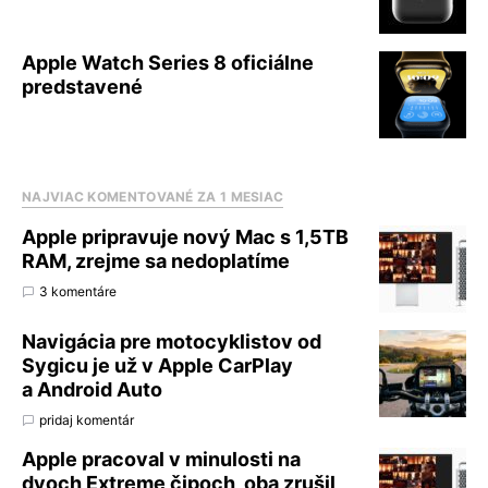
Apple Watch Series 8 oficiálne
predstavené
NAJVIAC KOMENTOVANÉ ZA 1 MESIAC
Apple pripravuje nový Mac s 1,5TB
RAM, zrejme sa nedoplatíme
3 komentáre
Navigácia pre motocyklistov od
Sygicu je už v Apple CarPlay
a Android Auto
pridaj komentár
Apple pracoval v minulosti na
dvoch Extreme čipoch, oba zrušil