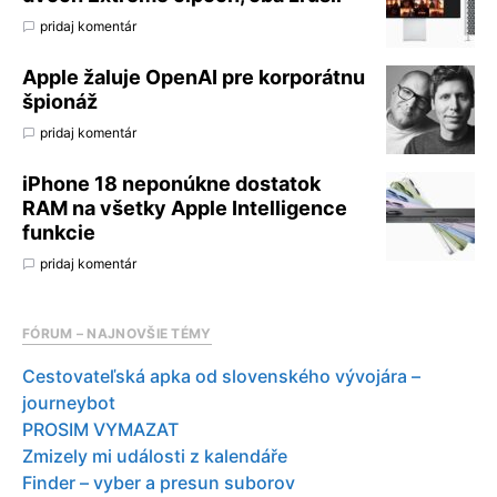
pridaj komentár
Apple žaluje OpenAI pre korporátnu
špionáž
pridaj komentár
iPhone 18 neponúkne dostatok
RAM na všetky Apple Intelligence
funkcie
pridaj komentár
FÓRUM – NAJNOVŠIE TÉMY
Cestovateľská apka od slovenského vývojára –
journeybot
PROSIM VYMAZAT
Zmizely mi události z kalendáře
Finder – vyber a presun suborov