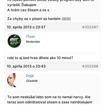
vyriešil. Ďakujem
A hrám cez Steam a os x
Za chyby sa v písaní sa hanbím :))))))
10. apríla 2013 o 23:37
#353397
iTuxx
Moderátor
robi to aj ked hras dlhsie ako 10 minut?
10. apríla 2013 o 23:43
#353398
Doja
Účastník
To som neskúšal lebo som na to nemal nervy. Ale
teraz som odinštaloval steam a zase nainštalujem