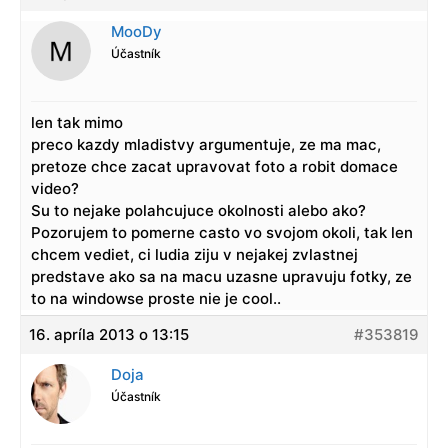
MooDy
Účastník
len tak mimo
preco kazdy mladistvy argumentuje, ze ma mac,
pretoze chce zacat upravovat foto a robit domace
video?
Su to nejake polahcujuce okolnosti alebo ako?
Pozorujem to pomerne casto vo svojom okoli, tak len
chcem vediet, ci ludia ziju v nejakej zvlastnej
predstave ako sa na macu uzasne upravuju fotky, ze
to na windowse proste nie je cool..
16. apríla 2013 o 13:15
#353819
Doja
Účastník