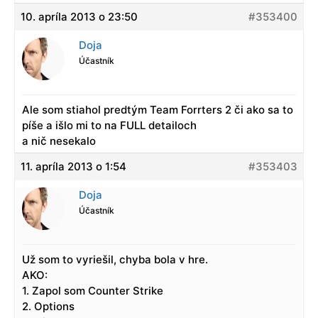
10. apríla 2013 o 23:50
#353400
Doja
Účastník
Ale som stiahol predtým Team Forrters 2 či ako sa to
píše a išlo mi to na FULL detailoch
a nič nesekalo
11. apríla 2013 o 1:54
#353403
Doja
Účastník
Už som to vyriešil, chyba bola v hre.
AKO:
1. Zapol som Counter Strike
2. Options