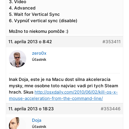
3. Video
4. Advanced
5. Wait for Vertical Sync
6. Vypnúť vertical sync (disable)
Možno to niekomu pomôže :)
11. apríla 2013 o 8:42
#353411
zero0x
Účastník
Inak Doja, este je na Macu dost silna akceleracia
mysky, mne osobne toto najviac vadi pri tych Steam
hrach. Skus
http://osxdaily.com/2010/06/02/kill-os-x-
mouse-acceleration-from-the-command-line/
11. apríla 2013 o 18:23
#353446
Doja
Účastník