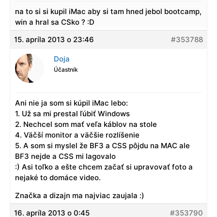
na to si si kupil iMac aby si tam hned jebol bootcamp,
win a hral sa CSko ? :D
15. apríla 2013 o 23:46
#353788
Doja
Účastník
Ani nie ja som si kúpil iMac lebo:
1. Už sa mi prestal ľúbiť Windows
2. Nechcel som mať veľa káblov na stole
4. Väčší monitor a väčšie rozlíšenie
5. A som si myslel že BF3 a CSS pôjdu na MAC ale
BF3 nejde a CSS mi lagovalo
:) Asi toľko a ešte chcem začať si upravovať foto a
nejaké to domáce video.
Značka a dizajn ma najviac zaujala :)
16. apríla 2013 o 0:45
#353790