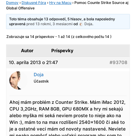
Domov
›
Diskusné Fóra
›
Hry na Macu
›
Pomoc Counte Strike Source aj
Global Offensive
Toto téma obsahuje 13 odpovedí, 5 hlasov, a bola naposledny
upravená
pred 13 rokmi, 3 mesiacmi
od
Doja
.
Zobrazuje sa 14 príspevkov - 1 až 14 (z celkového počtu 14 )
Autor
Príspevky
10. apríla 2013 o 21:47
#93708
Doja
Účastník
Ahoj mám problém z Counter Strike. Mám iMac 2012,
CPU 3,2GHz, RAM 8GB, GPU 680MX a hry mi sekajú
alebo myška mi seká neviem proste to nieje ako na
Win :), mám to na max rozlíšení 2540×1600 či aké to
je a ostatné veci mám od novoty nastavené. Neviete
mi neako pomôcť alebo voľaký program aby som to