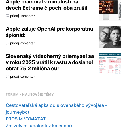
Apple pracoval v minulosti na
dvoch Extreme čipoch, oba zrušil
pridaj komentár
Apple žaluje OpenAI pre korporátnu
špionáž
pridaj komentár
Slovenský videoherný priemysel sa
v roku 2025 vrátil k rastu a dosiahol
obrat 75,2 milióna eur
pridaj komentár
FÓRUM – NAJNOVŠIE TÉMY
Cestovateľská apka od slovenského vývojára –
journeybot
PROSIM VYMAZAT
Zmizely mi události z kalendáře