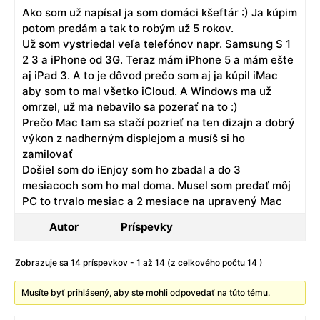
Ako som už napísal ja som domáci kšeftár :) Ja kúpim
potom predám a tak to robým už 5 rokov.
Už som vystriedal veľa telefónov napr. Samsung S 1
2 3 a iPhone od 3G. Teraz mám iPhone 5 a mám ešte
aj iPad 3. A to je dôvod prečo som aj ja kúpil iMac
aby som to mal všetko iCloud. A Windows ma už
omrzel, už ma nebavilo sa pozerať na to :)
Prečo Mac tam sa stačí pozrieť na ten dizajn a dobrý
výkon z nadherným displejom a musíš si ho
zamilovať
Došiel som do iEnjoy som ho zbadal a do 3
mesiacoch som ho mal doma. Musel som predať môj
PC to trvalo mesiac a 2 mesiace na upravený Mac
Autor
Príspevky
Zobrazuje sa 14 príspevkov - 1 až 14 (z celkového počtu 14 )
Musíte byť prihlásený, aby ste mohli odpovedať na túto tému.