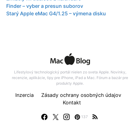
Finder – vyber a presun suborov
Starý Apple eMac G4/1.25 – výmena disku
Lifestylový technologický portál nielen zo sveta Apple. Novinky,
recenzie, aplikácie, tipy pre iPhone, iPad a Mac. Fórum a bazár pre
produkty Apple.
Inzercia
Zásady ochrany osobných údajov
Kontakt
137