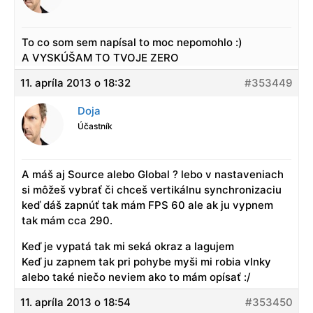
To co som sem napísal to moc nepomohlo :)
A VYSKÚŠAM TO TVOJE ZERO
11. apríla 2013 o 18:32
#353449
Doja
Účastník
A máš aj Source alebo Global ? lebo v nastaveniach
si môžeš vybrať či chceš vertikálnu synchronizaciu
keď dáš zapnúť tak mám FPS 60 ale ak ju vypnem
tak mám cca 290.
Keď je vypatá tak mi seká okraz a lagujem
Keď ju zapnem tak pri pohybe myši mi robia vlnky
alebo také niečo neviem ako to mám opísať :/
11. apríla 2013 o 18:54
#353450