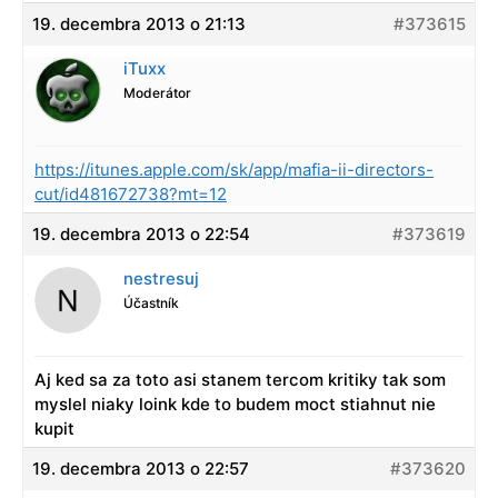
19. decembra 2013 o 21:13
#373615
iTuxx
Moderátor
https://itunes.apple.com/sk/app/mafia-ii-directors-
cut/id481672738?mt=12
19. decembra 2013 o 22:54
#373619
nestresuj
Účastník
Aj ked sa za toto asi stanem tercom kritiky tak som
myslel niaky loink kde to budem moct stiahnut nie
kupit
19. decembra 2013 o 22:57
#373620