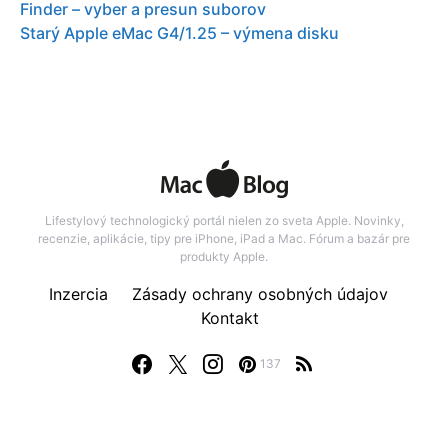
Finder – vyber a presun suborov
Starý Apple eMac G4/1.25 – výmena disku
Lifestylový technologický portál nielen zo sveta Apple. Novinky,
recenzie, aplikácie, tipy pre iPhone, iPad a Mac. Fórum a bazár pre
produkty Apple.
Inzercia
Zásady ochrany osobných údajov
Kontakt
137