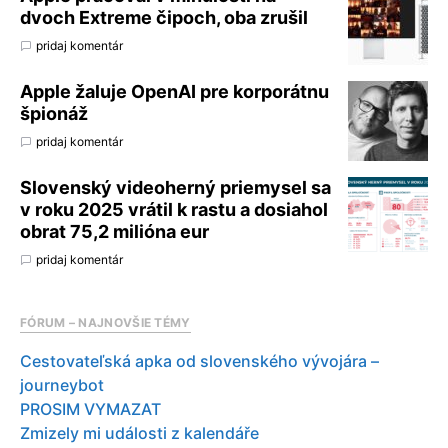
dvoch Extreme čipoch, oba zrušil
pridaj komentár
Apple žaluje OpenAI pre korporátnu
špionáž
pridaj komentár
Slovenský videoherný priemysel sa
v roku 2025 vrátil k rastu a dosiahol
obrat 75,2 milióna eur
pridaj komentár
FÓRUM – NAJNOVŠIE TÉMY
Cestovateľská apka od slovenského vývojára –
journeybot
PROSIM VYMAZAT
Zmizely mi události z kalendáře