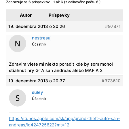
Zobrazuje sa 6 príspevkov - 1 až 6 (z celkového počtu 6 )
Autor
Príspevky
19. decembra 2013 o 20:26
#97871
nestresuj
Účastník
Zdravim viete mi niekto poradit kde by som mohol
stiahnut hry GTA san andreas alebo MAFIA 2
19. decembra 2013 o 20:37
#373610
suley
Účastník
https://itunes.apple.com/sk/app/grand-theft-auto-san-
andreas/id424725622?mt=12