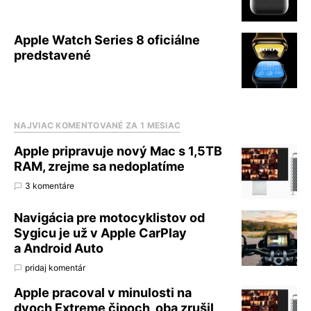
Apple Watch Series 8 oficiálne
predstavené
NAJVIAC KOMENTOVANÉ ZA 1 MESIAC
Apple pripravuje nový Mac s 1,5TB
RAM, zrejme sa nedoplatíme
3 komentáre
Navigácia pre motocyklistov od
Sygicu je už v Apple CarPlay
a Android Auto
pridaj komentár
Apple pracoval v minulosti na
dvoch Extreme čipoch, oba zrušil