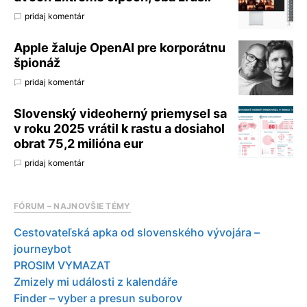
pridaj komentár
Apple žaluje OpenAI pre korporátnu
špionáž
pridaj komentár
Slovenský videoherný priemysel sa
v roku 2025 vrátil k rastu a dosiahol
obrat 75,2 milióna eur
pridaj komentár
FÓRUM – NAJNOVŠIE TÉMY
Cestovateľská apka od slovenského vývojára –
journeybot
PROSIM VYMAZAT
Zmizely mi události z kalendáře
Finder – vyber a presun suborov