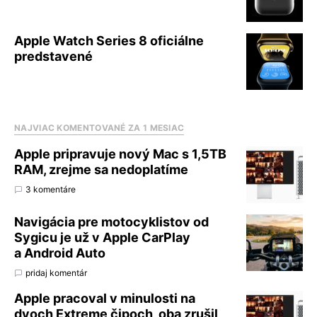
Apple Watch Series 8 oficiálne
predstavené
NAJVIAC KOMENTOVANÉ ZA 1 MESIAC
Apple pripravuje nový Mac s 1,5TB
RAM, zrejme sa nedoplatíme
3 komentáre
Navigácia pre motocyklistov od
Sygicu je už v Apple CarPlay
a Android Auto
pridaj komentár
Apple pracoval v minulosti na
dvoch Extreme čipoch, oba zrušil