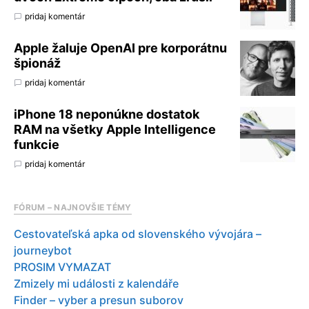
pridaj komentár
Apple žaluje OpenAI pre korporátnu
špionáž
pridaj komentár
iPhone 18 neponúkne dostatok
RAM na všetky Apple Intelligence
funkcie
pridaj komentár
FÓRUM – NAJNOVŠIE TÉMY
Cestovateľská apka od slovenského vývojára –
journeybot
PROSIM VYMAZAT
Zmizely mi události z kalendáře
Finder – vyber a presun suborov