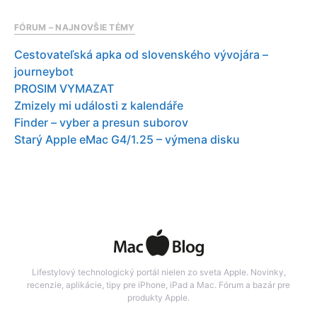
FÓRUM – NAJNOVŠIE TÉMY
Cestovateľská apka od slovenského vývojára –
journeybot
PROSIM VYMAZAT
Zmizely mi události z kalendáře
Finder – vyber a presun suborov
Starý Apple eMac G4/1.25 – výmena disku
Lifestylový technologický portál nielen zo sveta Apple. Novinky,
recenzie, aplikácie, tipy pre iPhone, iPad a Mac. Fórum a bazár pre
produkty Apple.