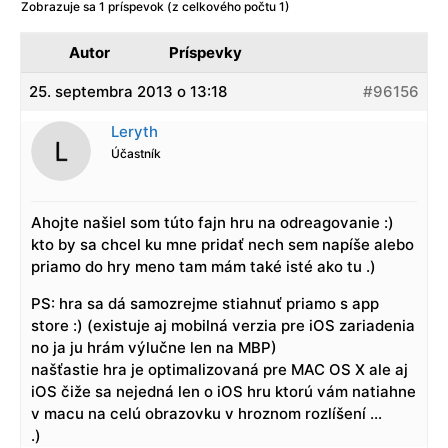
Zobrazuje sa 1 príspevok (z celkového počtu 1)
Autor
Príspevky
25. septembra 2013 o 13:18
#96156
Leryth
Účastník
Ahojte našiel som túto fajn hru na odreagovanie :)
kto by sa chcel ku mne pridať nech sem napíše alebo
priamo do hry meno tam mám také isté ako tu .)
PS: hra sa dá samozrejme stiahnuť priamo s app
store :) (existuje aj mobilná verzia pre iOS zariadenia
no ja ju hrám výlučne len na MBP)
našťastie hra je optimalizovaná pre MAC OS X ale aj
iOS čiže sa nejedná len o iOS hru ktorú vám natiahne
v macu na celú obrazovku v hroznom rozlíšení …
.)