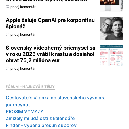
pridaj komentár
Apple žaluje OpenAI pre korporátnu
špionáž
pridaj komentár
Slovenský videoherný priemysel sa
v roku 2025 vrátil k rastu a dosiahol
obrat 75,2 milióna eur
pridaj komentár
FÓRUM – NAJNOVŠIE TÉMY
Cestovateľská apka od slovenského vývojára –
journeybot
PROSIM VYMAZAT
Zmizely mi události z kalendáře
Finder – vyber a presun suborov