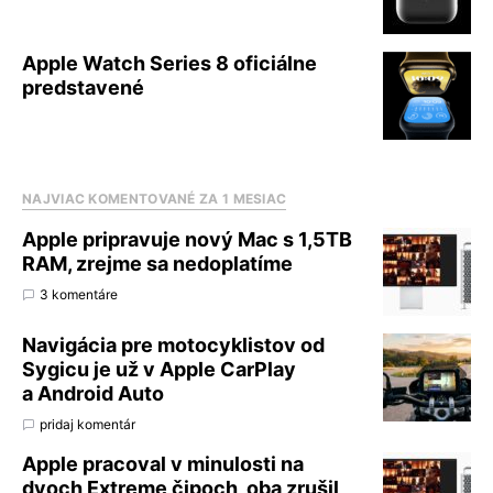
Apple Watch Series 8 oficiálne
predstavené
NAJVIAC KOMENTOVANÉ ZA 1 MESIAC
Apple pripravuje nový Mac s 1,5TB
RAM, zrejme sa nedoplatíme
3 komentáre
Navigácia pre motocyklistov od
Sygicu je už v Apple CarPlay
a Android Auto
pridaj komentár
Apple pracoval v minulosti na
dvoch Extreme čipoch, oba zrušil