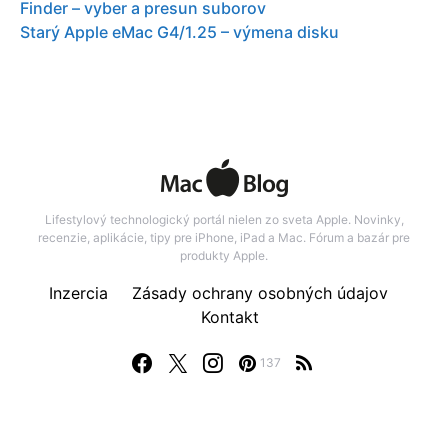
Finder – vyber a presun suborov
Starý Apple eMac G4/1.25 – výmena disku
Lifestylový technologický portál nielen zo sveta Apple. Novinky,
recenzie, aplikácie, tipy pre iPhone, iPad a Mac. Fórum a bazár pre
produkty Apple.
Inzercia
Zásady ochrany osobných údajov
Kontakt
137