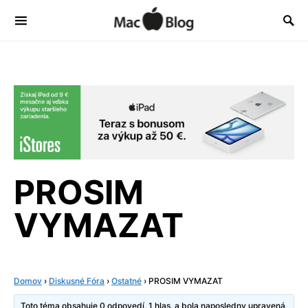
PROSIM
VYMAZAT
Domov
›
Diskusné Fóra
›
Ostatné
›
PROSIM VYMAZAT
Toto téma obsahuje 0 odpovedí, 1 hlas, a bola naposledny upravená