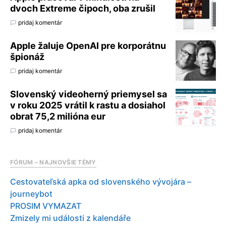
dvoch Extreme čipoch, oba zrušil
pridaj komentár
Apple žaluje OpenAI pre korporátnu
špionáž
pridaj komentár
Slovenský videoherný priemysel sa
v roku 2025 vrátil k rastu a dosiahol
obrat 75,2 milióna eur
pridaj komentár
FÓRUM – NAJNOVŠIE TÉMY
Cestovateľská apka od slovenského vývojára –
journeybot
PROSIM VYMAZAT
Zmizely mi události z kalendáře