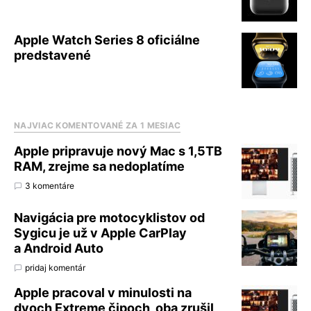
Apple Watch Series 8 oficiálne
predstavené
NAJVIAC KOMENTOVANÉ ZA 1 MESIAC
Apple pripravuje nový Mac s 1,5TB
RAM, zrejme sa nedoplatíme
3 komentáre
Navigácia pre motocyklistov od
Sygicu je už v Apple CarPlay
a Android Auto
pridaj komentár
Apple pracoval v minulosti na
dvoch Extreme čipoch, oba zrušil