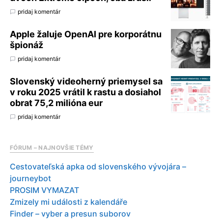
pridaj komentár
Apple žaluje OpenAI pre korporátnu
špionáž
pridaj komentár
Slovenský videoherný priemysel sa
v roku 2025 vrátil k rastu a dosiahol
obrat 75,2 milióna eur
pridaj komentár
FÓRUM – NAJNOVŠIE TÉMY
Cestovateľská apka od slovenského vývojára –
journeybot
PROSIM VYMAZAT
Zmizely mi události z kalendáře
Finder – vyber a presun suborov