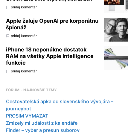
pridaj komentár
Apple žaluje OpenAI pre korporátnu
špionáž
pridaj komentár
iPhone 18 neponúkne dostatok
RAM na všetky Apple Intelligence
funkcie
pridaj komentár
FÓRUM – NAJNOVŠIE TÉMY
Cestovateľská apka od slovenského vývojára –
journeybot
PROSIM VYMAZAT
Zmizely mi události z kalendáře
Finder – vyber a presun suborov