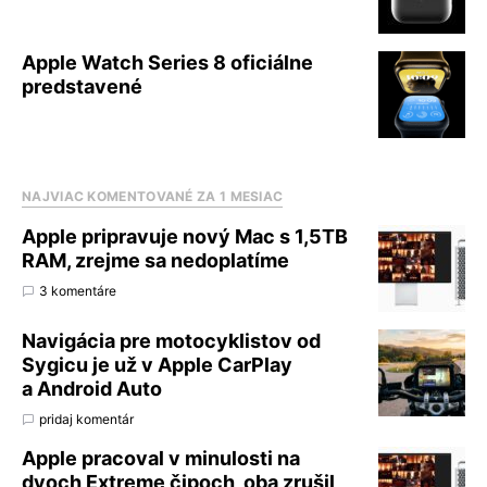
Apple Watch Series 8 oficiálne
predstavené
NAJVIAC KOMENTOVANÉ ZA 1 MESIAC
Apple pripravuje nový Mac s 1,5TB
RAM, zrejme sa nedoplatíme
3 komentáre
Navigácia pre motocyklistov od
Sygicu je už v Apple CarPlay
a Android Auto
pridaj komentár
Apple pracoval v minulosti na
dvoch Extreme čipoch, oba zrušil