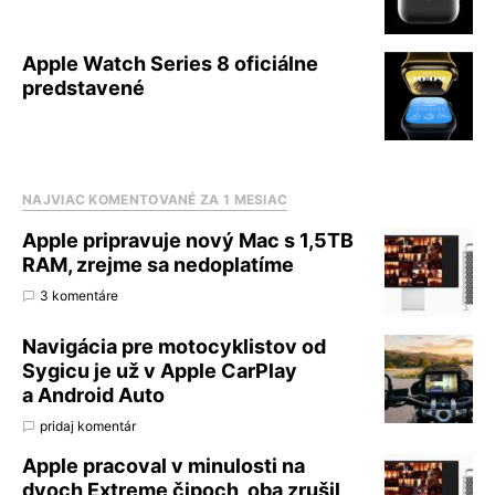
Apple Watch Series 8 oficiálne
predstavené
NAJVIAC KOMENTOVANÉ ZA 1 MESIAC
Apple pripravuje nový Mac s 1,5TB
RAM, zrejme sa nedoplatíme
3 komentáre
Navigácia pre motocyklistov od
Sygicu je už v Apple CarPlay
a Android Auto
pridaj komentár
Apple pracoval v minulosti na
dvoch Extreme čipoch, oba zrušil