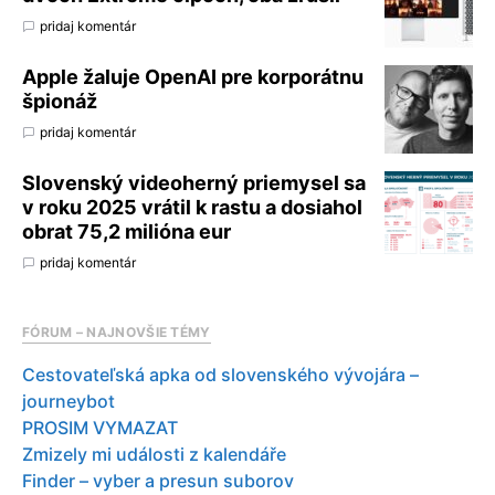
pridaj komentár
Apple žaluje OpenAI pre korporátnu
špionáž
pridaj komentár
Slovenský videoherný priemysel sa
v roku 2025 vrátil k rastu a dosiahol
obrat 75,2 milióna eur
pridaj komentár
FÓRUM – NAJNOVŠIE TÉMY
Cestovateľská apka od slovenského vývojára –
journeybot
PROSIM VYMAZAT
Zmizely mi události z kalendáře
Finder – vyber a presun suborov