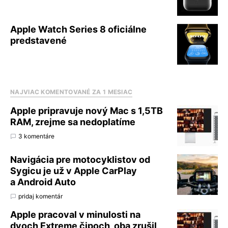
Apple Watch Series 8 oficiálne
predstavené
NAJVIAC KOMENTOVANÉ ZA 1 MESIAC
Apple pripravuje nový Mac s 1,5TB
RAM, zrejme sa nedoplatíme
3 komentáre
Navigácia pre motocyklistov od
Sygicu je už v Apple CarPlay
a Android Auto
pridaj komentár
Apple pracoval v minulosti na
dvoch Extreme čipoch, oba zrušil