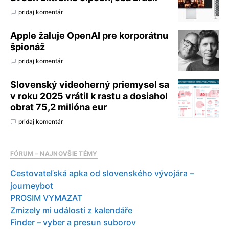
pridaj komentár
Apple žaluje OpenAI pre korporátnu
špionáž
pridaj komentár
Slovenský videoherný priemysel sa
v roku 2025 vrátil k rastu a dosiahol
obrat 75,2 milióna eur
pridaj komentár
FÓRUM – NAJNOVŠIE TÉMY
Cestovateľská apka od slovenského vývojára –
journeybot
PROSIM VYMAZAT
Zmizely mi události z kalendáře
Finder – vyber a presun suborov