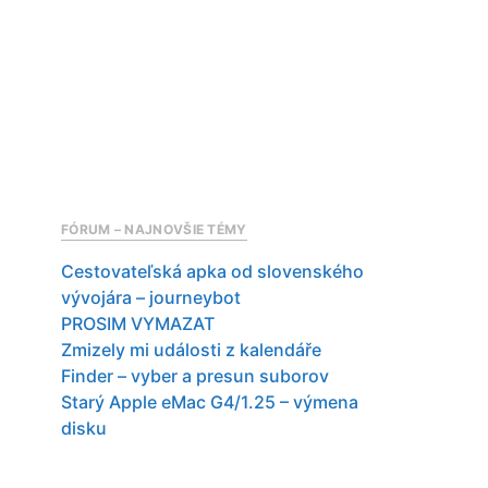
FÓRUM – NAJNOVŠIE TÉMY
Cestovateľská apka od slovenského
vývojára – journeybot
PROSIM VYMAZAT
Zmizely mi události z kalendáře
Finder – vyber a presun suborov
Starý Apple eMac G4/1.25 – výmena
disku