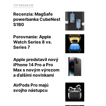
TIP REDAKCIE
Recenzia: MagSafe
powerbanka CubeNest
S1B0
Porovnanie: Apple
Watch Series 8 vs.
Series 7
Apple predstavil nový
iPhone 14 Pro a Pro
Max s novým výrezom
a ďalšími novinkami
AirPods Pro majú
svojho nástupcu