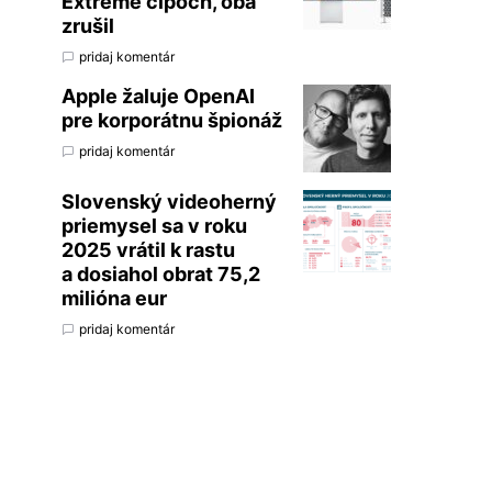
Extreme čipoch, oba
zrušil
pridaj komentár
Apple žaluje OpenAI
pre korporátnu špionáž
pridaj komentár
Slovenský videoherný
priemysel sa v roku
2025 vrátil k rastu
a dosiahol obrat 75,2
milióna eur
pridaj komentár