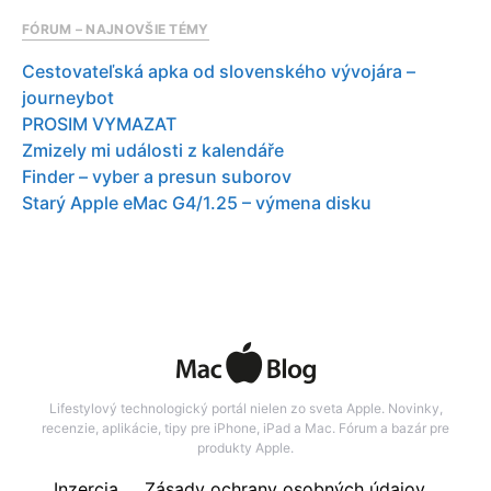
FÓRUM – NAJNOVŠIE TÉMY
Cestovateľská apka od slovenského vývojára –
journeybot
PROSIM VYMAZAT
Zmizely mi události z kalendáře
Finder – vyber a presun suborov
Starý Apple eMac G4/1.25 – výmena disku
Lifestylový technologický portál nielen zo sveta Apple. Novinky,
recenzie, aplikácie, tipy pre iPhone, iPad a Mac. Fórum a bazár pre
produkty Apple.
Inzercia
Zásady ochrany osobných údajov