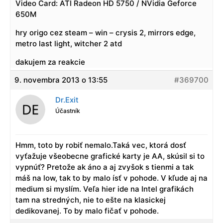
Video Card: ATI Radeon HD 5750 / NVidia Geforce
650M
hry origo cez steam – win – crysis 2, mirrors edge,
metro last light, witcher 2 atd
dakujem za reakcie
9. novembra 2013 o 13:55
#369700
Dr.Exit
Účastník
Hmm, toto by robiť nemalo.Taká vec, ktorá dosť
vyťažuje všeobecne grafické karty je AA, skúsil si to
vypnúť? Pretože ak áno a aj zvyšok s tienmi a tak
máš na low, tak to by malo ísť v pohode. V kľude aj na
medium si myslím. Veľa hier ide na Intel grafikách
tam na stredných, nie to ešte na klasickej
dedikovanej. To by malo fičať v pohode.