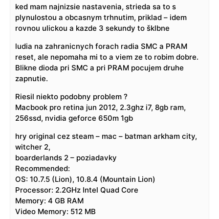
ked mam najnizsie nastavenia, strieda sa to s
plynulostou a obcasnym trhnutim, priklad – idem
rovnou ulickou a kazde 3 sekundy to šklbne
ludia na zahranicnych forach radia SMC a PRAM
reset, ale nepomaha mi to a viem ze to robim dobre.
Blikne dioda pri SMC a pri PRAM pocujem druhe
zapnutie.
Riesil niekto podobny problem ?
Macbook pro retina jun 2012, 2.3ghz i7, 8gb ram,
256ssd, nvidia geforce 650m 1gb
hry original cez steam – mac – batman arkham city,
witcher 2,
boarderlands 2 – poziadavky
Recommended:
OS: 10.7.5 (Lion), 10.8.4 (Mountain Lion)
Processor: 2.2GHz Intel Quad Core
Memory: 4 GB RAM
Video Memory: 512 MB