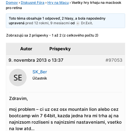
Domov
›
Diskusné Fóra
›
Hry na Macu
›
Vsetky hry trhaju na macbook
pro retina
Toto téma obsahuje 1 odpoveď, 2 hlasy, a bola naposledny
upravená
pred 12 rokmi, 9 mesiacmi
od
Dr.Exit
.
Zobrazujú sa 2 príspevky - 1 až 2 (z celkového počtu 2)
Autor
Príspevky
9. novembra 2013 o 13:37
#97053
SK_8er
Účastník
Zdravim,
moj problem – ci uz cez osx mountain lion alebo cez
bootcamp win 7 64bit, kazda jedna hra mi trha aj na
najnizsom rozliseni s najnizsimi nastaveniami, vsetko
na low atd…