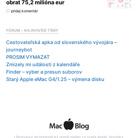
obrat 75,2 milióna eur
pridaj komentár
FÓRUM – NAJNOVŠIE TÉMY
Cestovateľská apka od slovenského vývojára –
journeybot
PROSIM VYMAZAT
Zmizely mi události z kalendáře
Finder – vyber a presun suborov
Starý Apple eMac G4/1.25 – výmena disku
Lifestylový technologický portál nielen zo sveta Apple. Novinky,