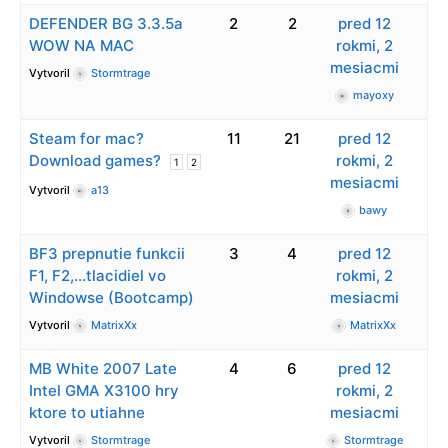
DEFENDER BG 3.3.5a
2
2
pred 12
WOW NA MAC
rokmi, 2
mesiacmi
Vytvoril
Stormtrage
mayoxy
Steam for mac?
11
21
pred 12
Download games?
rokmi, 2
1
2
mesiacmi
Vytvoril
a13
bawy
BF3 prepnutie funkcii
3
4
pred 12
F1, F2,…tlacidiel vo
rokmi, 2
Windowse (Bootcamp)
mesiacmi
Vytvoril
MatrixXx
MatrixXx
MB White 2007 Late
4
6
pred 12
Intel GMA X3100 hry
rokmi, 2
ktore to utiahne
mesiacmi
Vytvoril
Stormtrage
Stormtrage