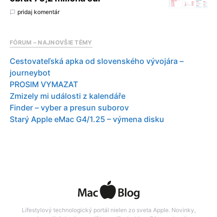
pridaj komentár
FÓRUM – NAJNOVŠIE TÉMY
Cestovateľská apka od slovenského vývojára –
journeybot
PROSIM VYMAZAT
Zmizely mi události z kalendáře
Finder – vyber a presun suborov
Starý Apple eMac G4/1.25 – výmena disku
Lifestylový technologický portál nielen zo sveta Apple. Novinky,