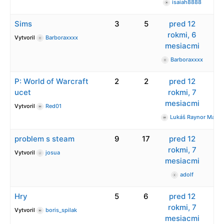
isaiah8888
Sims
3
5
pred 12
rokmi, 6
Vytvoril
Barboraxxxx
mesiacmi
Barboraxxxx
P: World of Warcraft
2
2
pred 12
ucet
rokmi, 7
mesiacmi
Vytvoril
Red01
Lukáš Raynor Majer
problem s steam
9
17
pred 12
rokmi, 7
Vytvoril
josua
mesiacmi
adolf
Hry
5
6
pred 12
rokmi, 7
Vytvoril
boris_spilak
mesiacmi