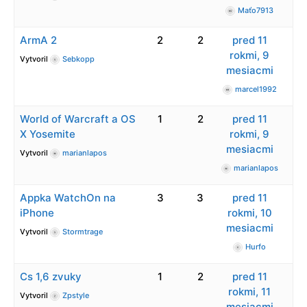
Maťo7913
ArmA 2
2
2
pred 11
rokmi, 9
Vytvoril
Sebkopp
mesiacmi
marcel1992
World of Warcraft a OS
1
2
pred 11
X Yosemite
rokmi, 9
mesiacmi
Vytvoril
marianlapos
marianlapos
Appka WatchOn na
3
3
pred 11
iPhone
rokmi, 10
mesiacmi
Vytvoril
Stormtrage
Hurfo
Cs 1,6 zvuky
1
2
pred 11
rokmi, 11
Vytvoril
Zpstyle
mesiacmi