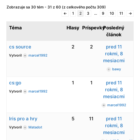
Zobrazuje sa 30 tém - 31 z 60 (z celkového počtu 309)
←
1
2
3
…
9
10
11
→
Téma
Hlasy
Príspevky
Posledný
článok
cs source
2
2
pred 11
rokmi, 8
Vytvoril
marcel1992
mesiacmi
bawy
cs:go
1
1
pred 11
rokmi, 8
Vytvoril
marcel1992
mesiacmi
marcel1992
Iris pro a hry
5
11
pred 11
rokmi, 8
Vytvoril
Matadot
mesiacmi