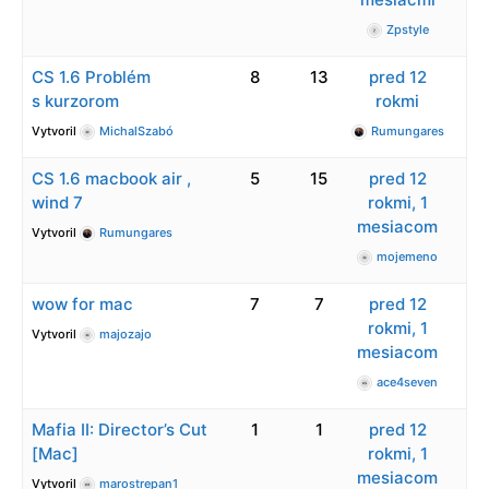
Zpstyle
CS 1.6 Problém
8
13
pred 12
s kurzorom
rokmi
Vytvoril
MichalSzabó
Rumungares
CS 1.6 macbook air ,
5
15
pred 12
wind 7
rokmi, 1
mesiacom
Vytvoril
Rumungares
mojemeno
wow for mac
7
7
pred 12
rokmi, 1
Vytvoril
majozajo
mesiacom
ace4seven
Mafia II: Director’s Cut
1
1
pred 12
[Mac]
rokmi, 1
mesiacom
Vytvoril
marostrepan1