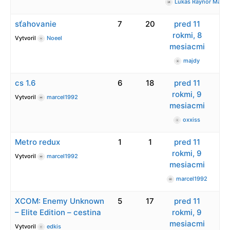
Lukáš Raynor Majer
sťahovanie
7
20
pred 11
rokmi, 8
Vytvoril
Noeel
mesiacmi
majdy
cs 1.6
6
18
pred 11
rokmi, 9
Vytvoril
marcel1992
mesiacmi
oxxiss
Metro redux
1
1
pred 11
rokmi, 9
Vytvoril
marcel1992
mesiacmi
marcel1992
XCOM: Enemy Unknown
5
17
pred 11
– Elite Edition – cestina
rokmi, 9
mesiacmi
Vytvoril
edkis