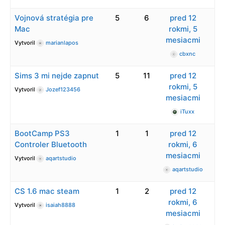
Vojnová stratégia pre
5
6
pred 12
Mac
rokmi, 5
mesiacmi
Vytvoril
marianlapos
cbxnc
Sims 3 mi nejde zapnut
5
11
pred 12
rokmi, 5
Vytvoril
Jozef123456
mesiacmi
iTuxx
BootCamp PS3
1
1
pred 12
Controler Bluetooth
rokmi, 6
mesiacmi
Vytvoril
aqartstudio
aqartstudio
CS 1.6 mac steam
1
2
pred 12
rokmi, 6
Vytvoril
isaiah8888
mesiacmi