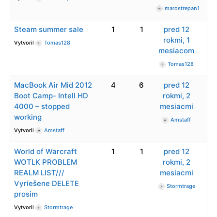
marostrepan1
Steam summer sale
1
1
pred 12
rokmi, 1
Vytvoril
Tomas128
mesiacom
Tomas128
MacBook Air Mid 2012
4
6
pred 12
Boot Camp- Intell HD
rokmi, 2
4000 – stopped
mesiacmi
working
Amstaff
Vytvoril
Amstaff
World of Warcraft
1
1
pred 12
WOTLK PROBLEM
rokmi, 2
REALM LIST///
mesiacmi
Vyriešene DELETE
Stormtrage
prosim
Vytvoril
Stormtrage