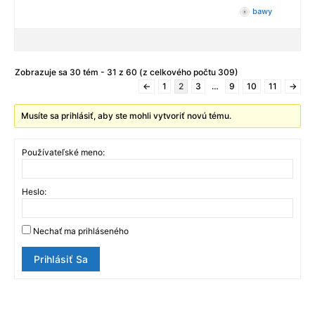
bawy
Zobrazuje sa 30 tém - 31 z 60 (z celkového počtu 309)
←
1
2
3
…
9
10
11
→
Musíte sa prihlásiť, aby ste mohli vytvoriť novú tému.
Používateľské meno:
Heslo:
Nechať ma prihláseného
Prihlásiť Sa