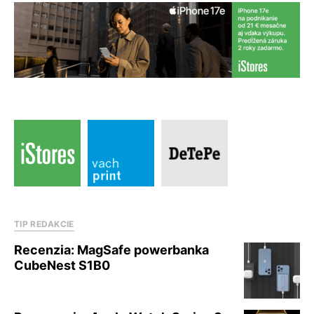
TIP REDAKCIE
Recenzia: MagSafe powerbanka
CubeNest S1B0