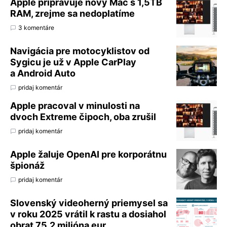
Apple pripravuje nový Mac s 1,5TB
RAM, zrejme sa nedoplatíme
3 komentáre
Navigácia pre motocyklistov od
Sygicu je už v Apple CarPlay
a Android Auto
pridaj komentár
Apple pracoval v minulosti na
dvoch Extreme čipoch, oba zrušil
pridaj komentár
Apple žaluje OpenAI pre korporátnu
špionáž
pridaj komentár
Slovenský videoherný priemysel sa
v roku 2025 vrátil k rastu a dosiahol
obrat 75,2 milióna eur