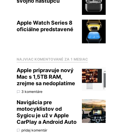
svojho nástupcu
Apple Watch Series 8
oficiálne predstavené
NAJVIAC KOMENTOVANÉ ZA 1 MESIAC
Apple pripravuje nový
Mac s 1,5TB RAM,
zrejme sa nedoplatíme
3 komentáre
Navigácia pre
motocyklistov od
Sygicu je už v Apple
CarPlay a Android Auto
pridaj komentár