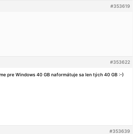
#353619
#353622
níme pre Windows 40 GB naformátuje sa len tých 40 GB :-)
#353639