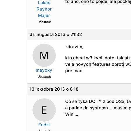
to áno, ono to pôjde, ale počk
Lukáš
Raynor
Majer
Účastník
31. augusta 2013 o 21:32
zdravim,
kto chcel w3 kvoli dote. tak si
vela novych features oproti w3 
mayoxy
pre mac
Účastník
13. októbra 2013 o 8:18
Co sa tyka DOTY 2 pod OSx, tak
a padne do systemu … musim po
Win …
Endzi