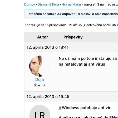
Domov
›
Diskusné Fóra
›
Hry na Macu
›
warcraft 3 na mac os x
Toto téma obsahuje 34 odpovedí, 9 hlasov, a bola naposled
Zobrazuje sa 15 príspevkov - 21 až 35 (z celkového počtu 35 )
Autor
Príspevky
12. apríla 2013 o 18:41
No už mám po tom instaluju sa
nainstalovat aj antivirus
Doja
Účastník
12. apríla 2013 o 19:45
jj Windows potebuje antivír.
A ešte pozri, ak ti nepôjde BNet