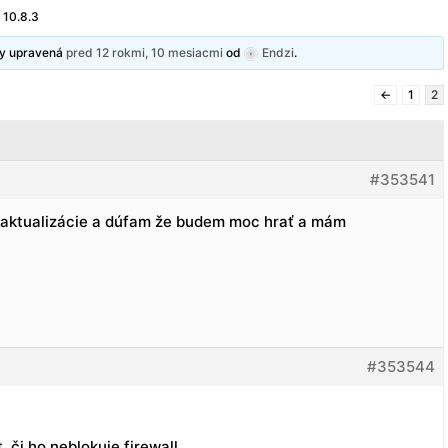
 10.8.3
ny upravená
pred 12 rokmi, 10 mesiacmi
od
Endzi
.
←
1
2
#353541
 aktualizácie a dúfam že budem moc hrať a mám
#353544
, či ho neblokuje firewall.