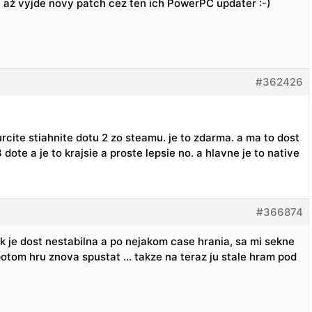
aj až vyjde novy patch cez ten ich PowerPC updater :-)
#362426
 urcite stiahnite dotu 2 zo steamu. je to zdarma. a ma to dost
dote a je to krajsie a proste lepsie no. a hlavne je to native
#366874
 je dost nestabilna a po nejakom case hrania, sa mi sekne
tom hru znova spustat … takze na teraz ju stale hram pod