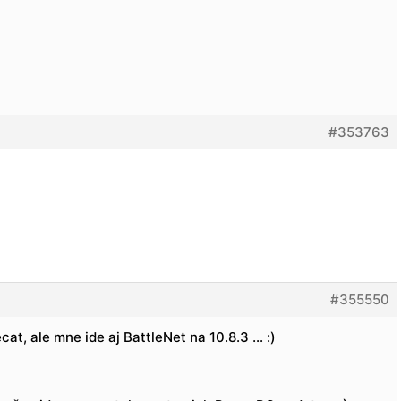
#353763
#355550
t, ale mne ide aj BattleNet na 10.8.3 … :)