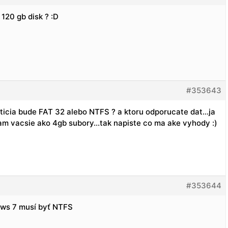
120 gb disk ? :D
#353643
rticia bude FAT 32 alebo NTFS ? a ktoru odporucate dat…ja
dam vacsie ako 4gb subory…tak napiste co ma ake vyhody :)
#353644
ows 7 musí byť NTFS