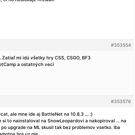
#353554
 Zatiaľ mi idú všetky hry CSS, CSGO, BF3
otCamp a ostatných vecí
#353576
t, ale mne ide aj BattleNet na 10.8.3 … :)
m si to nainstaloval na SnowLeopardovi a nakopiroval … na
m po upgrade na ML skusil tak bez problemov vsetko. Iba
amotna hra uz nie.