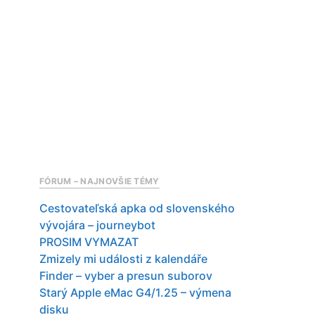
FÓRUM – NAJNOVŠIE TÉMY
Cestovateľská apka od slovenského
vývojára – journeybot
PROSIM VYMAZAT
Zmizely mi události z kalendáře
Finder – vyber a presun suborov
Starý Apple eMac G4/1.25 – výmena
disku