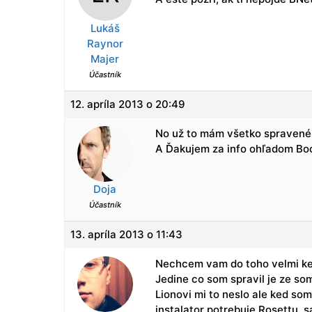
Lukáš
Raynor
Majer
Účastník
12. apríla 2013 o 20:49
No už to mám všetko spravené.
A Ďakujem za info ohľadom Bo
Doja
Účastník
13. apríla 2013 o 11:43
Nechcem vam do toho velmi keca
Jedine co som spravil je ze so
Lionovi mi to neslo ale ked so
instalator potrebuje Rosettu, s