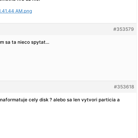
#353579
em sa ta nieco spytat…
#353618
aformatuje cely disk ? alebo sa len vytvori particia a