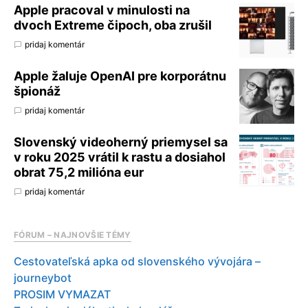
Apple pracoval v minulosti na
dvoch Extreme čipoch, oba zrušil
pridaj komentár
Apple žaluje OpenAI pre korporátnu
špionáž
pridaj komentár
Slovenský videoherný priemysel sa
v roku 2025 vrátil k rastu a dosiahol
obrat 75,2 milióna eur
pridaj komentár
FÓRUM – NAJNOVŠIE TÉMY
Cestovateľská apka od slovenského vývojára –
journeybot
PROSIM VYMAZAT