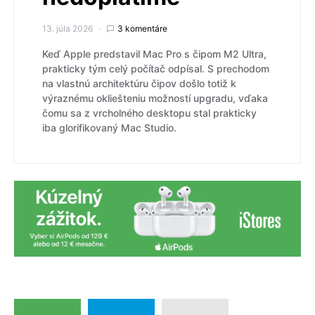
13. júla 2026
3 komentáre
Keď Apple predstavil Mac Pro s čipom M2 Ultra,
prakticky tým celý počítač odpísal. S prechodom
na vlastnú architektúru čipov došlo totiž k
výraznému okliešteniu možností upgradu, vďaka
čomu sa z vrcholného desktopu stal prakticky
iba glorifikovaný Mac Studio.