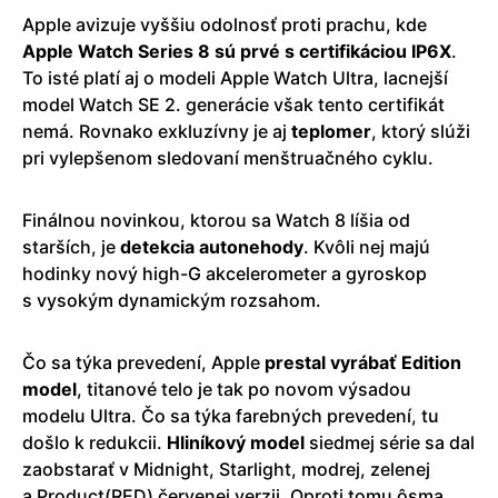
Apple avizuje vyššiu odolnosť proti prachu, kde
Apple Watch Series 8 sú prvé s certifikáciou IP6X
.
To isté platí aj o modeli Apple Watch Ultra, lacnejší
model Watch SE 2. generácie však tento certifikát
nemá. Rovnako exkluzívny je aj
teplomer
, ktorý slúži
pri vylepšenom sledovaní menštruačného cyklu.
Finálnou novinkou, ktorou sa Watch 8 líšia od
starších, je
detekcia autonehody
. Kvôli nej majú
hodinky nový high-G akcelerometer a gyroskop
s vysokým dynamickým rozsahom.
Čo sa týka prevedení, Apple
prestal vyrábať Edition
model
, titanové telo je tak po novom výsadou
modelu Ultra. Čo sa týka farebných prevedení, tu
došlo k redukcii.
Hliníkový model
siedmej série sa dal
zaobstarať v Midnight, Starlight, modrej, zelenej
a Product(RED) červenej verzii. Oproti tomu ôsma