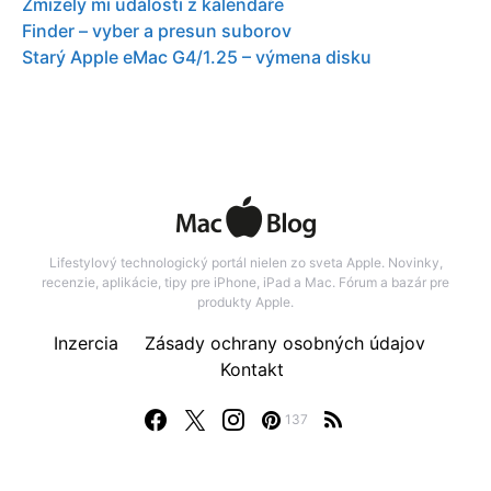
Zmizely mi události z kalendáře
Finder – vyber a presun suborov
Starý Apple eMac G4/1.25 – výmena disku
Lifestylový technologický portál nielen zo sveta Apple. Novinky,
recenzie, aplikácie, tipy pre iPhone, iPad a Mac. Fórum a bazár pre
produkty Apple.
Inzercia
Zásady ochrany osobných údajov
Kontakt
137