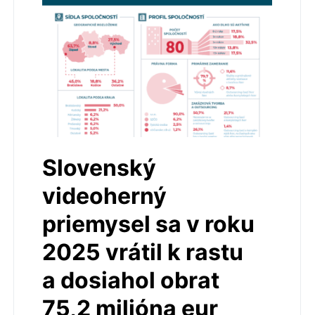
Slovenský
videoherný
priemysel sa v roku
2025 vrátil k rastu
a dosiahol obrat
75,2 milióna eur