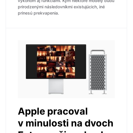
výkonom aj funkciami. Kým niektoré modely budú
prirodzenými následovníkmi existujúcich, iné
prinesú prekvapenia.
Apple pracoval
v minulosti na dvoch