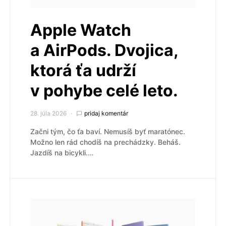
Apple Watch
a AirPods. Dvojica,
ktorá ťa udrží
v pohybe celé leto.
28. júla 2026
pridaj komentár
Začni tým, čo ťa baví. Nemusíš byť maratónec.
Možno len rád chodíš na prechádzky. Beháš.
Jazdíš na bicykli.…