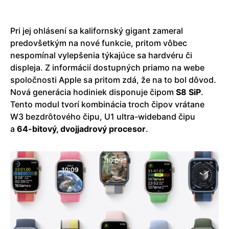
Pri jej ohlásení sa kalifornský gigant zameral
predovšetkým na nové funkcie, pritom vôbec
nespomínal vylepšenia týkajúce sa hardvéru či
displeja. Z informácií dostupných priamo na webe
spoločnosti Apple sa pritom zdá, že na to bol dôvod.
Nová generácia hodiniek disponuje čipom
S8 SiP
.
Tento modul tvorí kombinácia troch čipov vrátane
W3 bezdrôtového čipu, U1 ultra-wideband čipu
a
64-bitový, dvojjadrový procesor
.