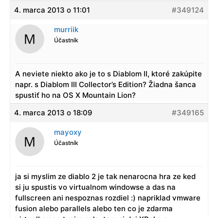
4. marca 2013 o 11:01
#349124
murriik
Účastník
A neviete niekto ako je to s Diablom II, ktoré zakúpite
napr. s Diablom III Collector’s Edition? Žiadna šanca
spustiť ho na OS X Mountain Lion?
4. marca 2013 o 18:09
#349165
mayoxy
Účastník
ja si myslim ze diablo 2 je tak nenarocna hra ze ked
si ju spustis vo virtualnom windowse a das na
fullscreen ani nespoznas rozdiel :) napriklad vmware
fusion alebo parallels alebo ten co je zdarma