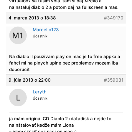
virtualbox sa tusim vola. tam si daj XPcko a
nainstaluj diablo 2 a potom daj na fullscreen a mas.
4. marca 2013 o 18:38
#349170
Marcello123
Účastník
Na diablo II pouzivam play on mac je to free appka a
fahci mi na plnych uplne bez problemov mozem iba
doporucit
9. júla 2013 o 22:00
#359031
Leryth
Účastník
ja mám originál CD Diablo 2+datadisk a nejde to
nainštalovať kedže mám Liona
– idem skúsiť cez play on mac :)