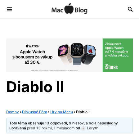
Diablo II
Domov
›
Diskusné Fóra
›
Hry na Macu
›
Diablo II
Toto téma obsahuje 13 odpovedí, 9 hlasov, a bola naposledny
upravená
pred 13 rokmi, 1 mesiacom
od
Leryth
.