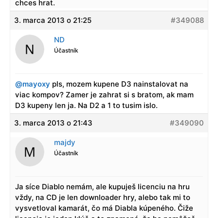
chces hrat.
3. marca 2013 o 21:25
#349088
ND
Účastník
@mayoxy
pls, mozem kupene D3 nainstalovat na
viac kompov? Zamer je zahrat si s bratom, ak mam
D3 kupeny len ja. Na D2 a 1 to tusim islo.
3. marca 2013 o 21:43
#349090
majdy
Účastník
Ja síce Diablo nemám, ale kupuješ licenciu na hru
vždy, na CD je len downloader hry, alebo tak mi to
vysvetloval kamarát, čo má Diabla kúpeného. Čiže