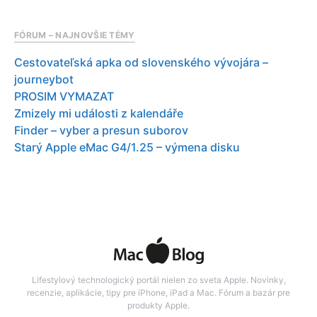
FÓRUM – NAJNOVŠIE TÉMY
Cestovateľská apka od slovenského vývojára –
journeybot
PROSIM VYMAZAT
Zmizely mi události z kalendáře
Finder – vyber a presun suborov
Starý Apple eMac G4/1.25 – výmena disku
Lifestylový technologický portál nielen zo sveta Apple. Novinky,
recenzie, aplikácie, tipy pre iPhone, iPad a Mac. Fórum a bazár pre
produkty Apple.