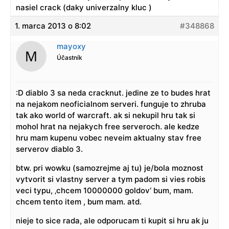
nasiel crack (daky univerzalny kluc )
1. marca 2013 o 8:02
#348868
mayoxy
Účastník
:D diablo 3 sa neda cracknut. jedine ze to budes hrat
na nejakom neoficialnom serveri. funguje to zhruba
tak ako world of warcraft. ak si nekupil hru tak si
mohol hrat na nejakych free serveroch. ale kedze
hru mam kupenu vobec neveim aktualny stav free
serverov diablo 3.
btw. pri wowku (samozrejme aj tu) je/bola moznost
vytvorit si vlastny server a tym padom si vies robis
veci typu, ‚chcem 10000000 goldov‘ bum, mam.
chcem tento item , bum mam. atd.
nieje to sice rada, ale odporucam ti kupit si hru ak ju