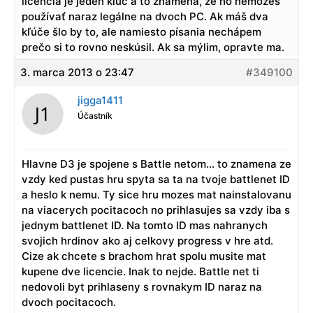
licencia je jeden klúč a to znamená, že ho nemôžeš
používať naraz legálne na dvoch PC. Ak máš dva
kľúče šlo by to, ale namiesto písania nechápem
prečo si to rovno neskúsil. Ak sa mýlim, opravte ma.
3. marca 2013 o 23:47
#349100
jigga1411
Účastník
Hlavne D3 je spojene s Battle netom… to znamena ze
vzdy ked pustas hru spyta sa ta na tvoje battlenet ID
a heslo k nemu. Ty sice hru mozes mat nainstalovanu
na viacerych pocitacoch no prihlasujes sa vzdy iba s
jednym battlenet ID. Na tomto ID mas nahranych
svojich hrdinov ako aj celkovy progress v hre atd.
Cize ak chcete s brachom hrat spolu musite mat
kupene dve licencie. Inak to nejde. Battle net ti
nedovoli byt prihlaseny s rovnakym ID naraz na
dvoch pocitacoch.