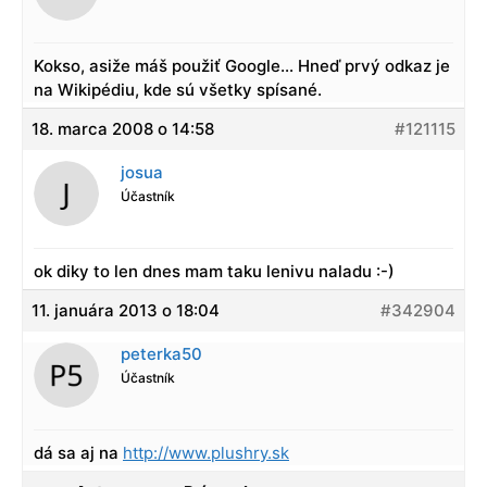
Kokso, asiže máš použiť Google… Hneď prvý odkaz je
na Wikipédiu, kde sú všetky spísané.
18. marca 2008 o 14:58
#121115
josua
Účastník
ok diky to len dnes mam taku lenivu naladu :-)
11. januára 2013 o 18:04
#342904
peterka50
Účastník
dá sa aj na
http://www.plushry.sk