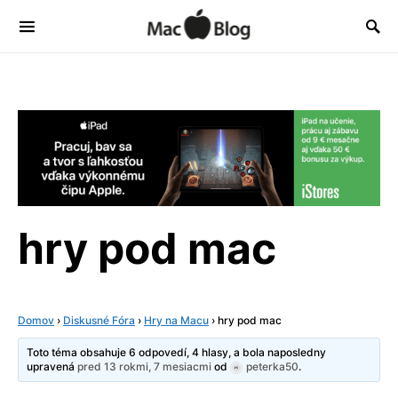
hry pod mac
Domov
›
Diskusné Fóra
›
Hry na Macu
›
hry pod mac
Toto téma obsahuje 6 odpovedí, 4 hlasy, a bola naposledny
upravená
pred 13 rokmi, 7 mesiacmi
od
peterka50
.