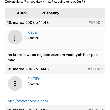
Zobrazuje sa 7 príspevkov - 1 až 7 (z celkového počtu 7 )
Autor
Príspevky
18. marca 2008 o 14:43
#57004
josua
Účastník
na ktorom webe najdem zoznam vsetkych hier pod
mac
18. marca 2008 o 14:46
#121109
EmElEn
Účastník
http://www.google.com
18. marca 2008 o 14:51
#121112