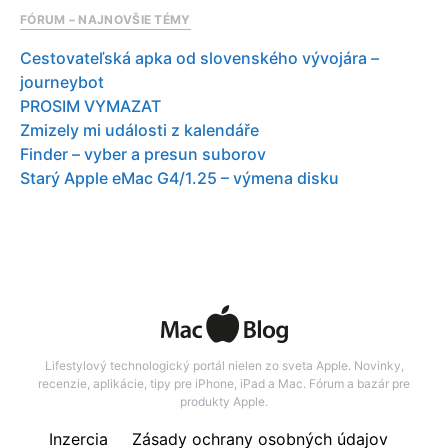
FÓRUM – NAJNOVŠIE TÉMY
Cestovateľská apka od slovenského vývojára –
journeybot
PROSIM VYMAZAT
Zmizely mi události z kalendáře
Finder – vyber a presun suborov
Starý Apple eMac G4/1.25 – výmena disku
Lifestylový technologický portál nielen zo sveta Apple. Novinky,
recenzie, aplikácie, tipy pre iPhone, iPad a Mac. Fórum a bazár pre
produkty Apple.
Inzercia
Zásady ochrany osobných údajov