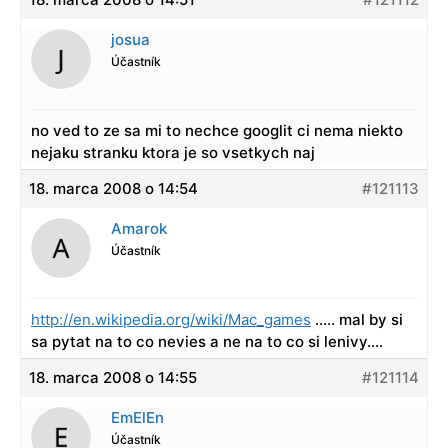
josua
Účastník
no ved to ze sa mi to nechce googlit ci nema niekto
nejaku stranku ktora je so vsetkych naj
18. marca 2008 o 14:54
#121113
Amarok
Účastník
http://en.wikipedia.org/wiki/Mac_games
….. mal by si
sa pytat na to co nevies a ne na to co si lenivy….
18. marca 2008 o 14:55
#121114
EmElEn
Účastník