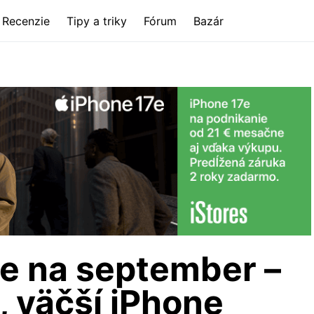
Recenzie
Tipy a triky
Fórum
Bazár
e na september –
 väčší iPhone