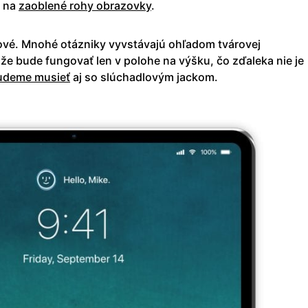
j na
zaoblené rohy obrazovky
.
ové. Mnohé otázniky vyvstávajú ohľadom tvárovej
, že bude fungovať len v polohe na výšku, čo zďaleka nie je
udeme musieť
aj so slúchadlovým jackom.