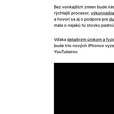
Bez vonkajších zmien bude nás
rýchlejší procesor,
výkonnejšia
a hovorí sa aj o podpore pre
du
mala o nejakú tú stovku padnú
Vďaka
detailným únikom a fy
bude trio nových iPhonov vyze
YouTuberov.