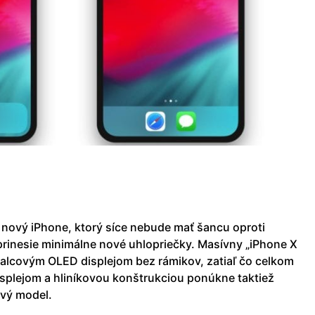
 nový iPhone, ktorý síce nebude mať šancu oproti
prinesie minimálne nové uhlopriečky. Masívny „iPhone X
-palcovým OLED displejom bez rámikov, zatiaľ čo celkom
isplejom a hliníkovou konštrukciou ponúkne taktiež
ový model.