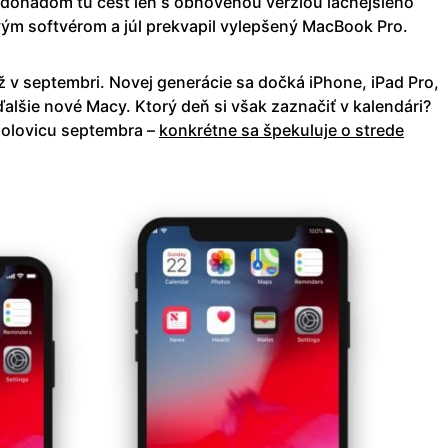
 dohadom tú česť len s obnovenou verziou lacnejšieho
ovým softvérom a júl prekvapil vylepšený MacBook Pro.
ž v septembri. Novej generácie sa dočká iPhone, iPad Pro,
ďalšie nové Macy. Ktorý deň si však zaznačiť v kalendári?
 polovicu septembra –
konkrétne sa špekuluje o strede