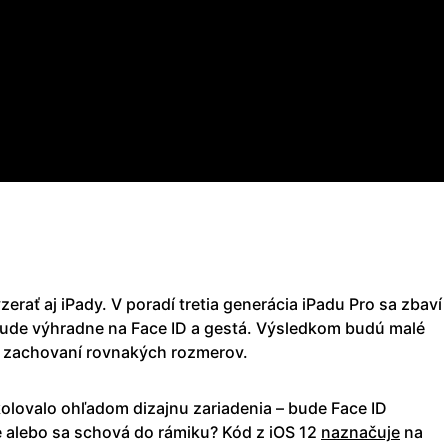
erať aj iPady. V poradí tretia generácia iPadu Pro sa zbaví
bude výhradne na Face ID a gestá. Výsledkom budú malé
ri zachovaní rovnakých rozmerov.
lovalo ohľadom dizajnu zariadenia – bude Face ID
 alebo sa schová do rámiku? Kód z iOS 12
naznačuje
na