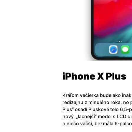
iPhone X Plus
Kráľom večierka bude ako inak
redizajnu z minulého roka, no 
Plus“ osadí Pluskové telo 6,5
nový, „lacnejší“ model s LCD d
o niečo väčší, bezmála 6-palc