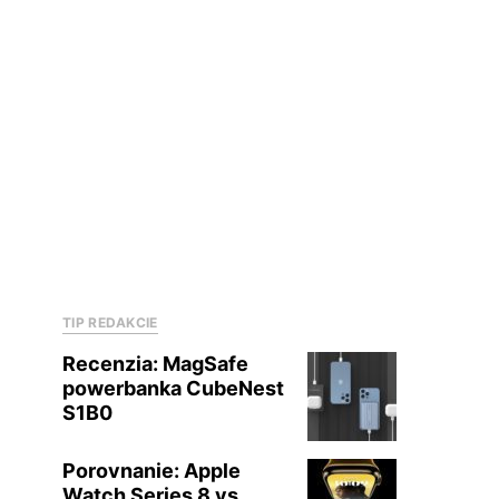
TIP REDAKCIE
Recenzia: MagSafe
powerbanka CubeNest
S1B0
Porovnanie: Apple
Watch Series 8 vs.