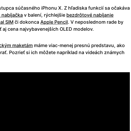
tupca súčasného iPhonu X. Z hľadiska funkcií sa očakáva
 nabíjačka
v balení, rýchlejšie
bezdrôtové nabíjanie
al SIM
či dokonca
Apple Pencil
. V neposlednom rade by
ť aj cena najvybavenejších OLED modelov.
zickým maketám
máme viac-menej presnú predstavu, ako
rať. Pozrieť si ich môžete napríklad na videách známych