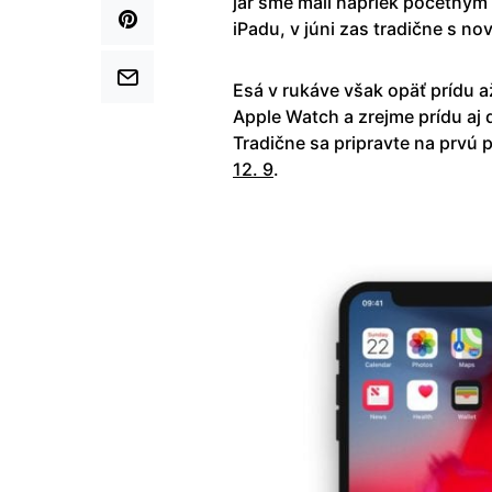
jar sme mali napriek početným
iPadu, v júni zas tradične s n
Esá v rukáve však opäť prídu a
Apple Watch a zrejme prídu aj 
Tradične sa pripravte na prvú
12. 9
.