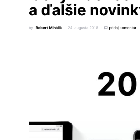
a ďalšie novin
by
Robert Mihálik
24. augusta 2018
pridaj komentár