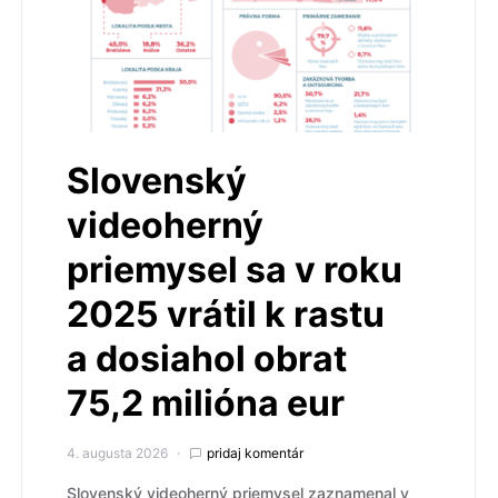
Slovenský
videoherný
priemysel sa v roku
2025 vrátil k rastu
a dosiahol obrat
75,2 milióna eur
4. augusta 2026
pridaj komentár
Slovenský videoherný priemysel zaznamenal v