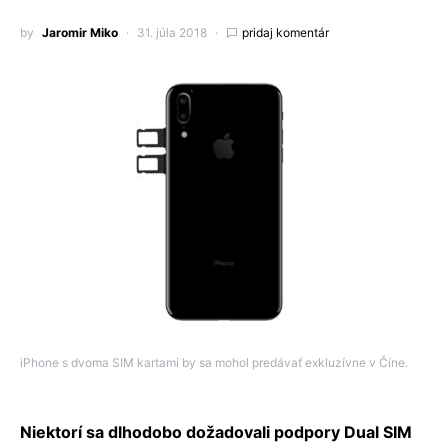
by
Jaromir Miko
31. júla 2018
pridaj komentár
iPhone s dvoma SIM kartami by sa mohol predávať exkluzívne v Číne.
Niektorí sa dlhodobo dožadovali podpory Dual SIM