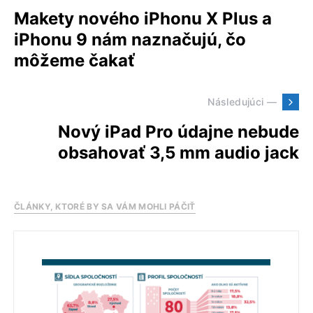
Makety nového iPhonu X Plus a
iPhonu 9 nám naznačujú, čo
môžeme čakať
Následujúci —
Nový iPad Pro údajne nebude
obsahovať 3,5 mm audio jack
ČLÁNKY, KTORÉ BY SA VÁM MOHLI PÁČIŤ