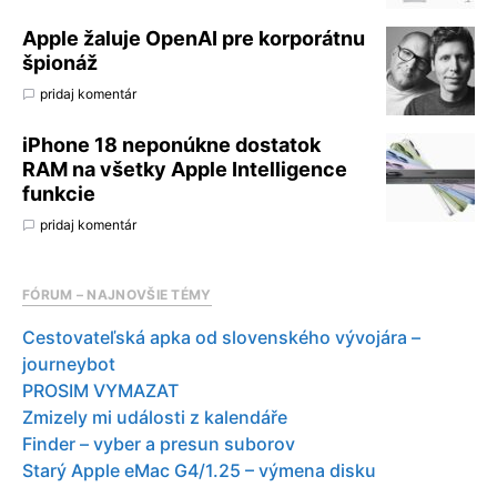
Apple žaluje OpenAI pre korporátnu
špionáž
pridaj komentár
iPhone 18 neponúkne dostatok
RAM na všetky Apple Intelligence
funkcie
pridaj komentár
FÓRUM – NAJNOVŠIE TÉMY
Cestovateľská apka od slovenského vývojára –
journeybot
PROSIM VYMAZAT
Zmizely mi události z kalendáře
Finder – vyber a presun suborov
Starý Apple eMac G4/1.25 – výmena disku