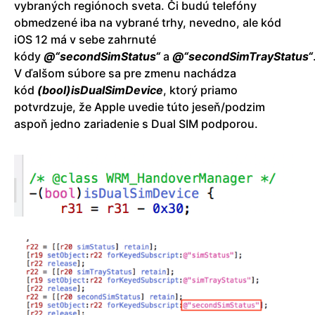
vybraných regiónoch sveta. Či budú telefóny
obmedzené iba na vybrané trhy, nevedno, ale kód
iOS 12 má v sebe zahrnuté
kódy
@“secondSimStatus“
a
@“secondSimTrayStatus“
V ďalšom súbore sa pre zmenu nachádza
kód
(bool)isDualSimDevice
, ktorý priamo
potvrdzuje, že Apple uvedie túto jeseň/podzim
aspoň jedno zariadenie s Dual SIM podporou.