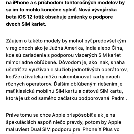
na iPhone a s príchodom tohtoročných modelov by
sa im to mohlo konečne splniť. Nová vývojárska
beta iOS 12 totiž obsahuje zmienky o podpore
dvoch SIM kariet.
Záujem o takéto modely by mohol byť predovšetkým
v regiónoch ako je Južná Amerika, India alebo Čína,
kde sú zariadenia s podporou viacerých SIM kariet
mimoriadne obľúbené. Dôvodom je, ako inak, snaha
ušetriť za využívanie služieb jednotlivých operátorov,
keďže užívatelia môžu nakombinovať karty dvoch
rôznych operátorov. Ďalším obľúbeným riešením je
mať klasickú mobilnú SIM kartu a dátovú SIM kartu,
ktorá je už od samého začiatku podporovaná iPadmi.
Práve tomu sa chce Apple prispôsobiť a ak je na
špekuláciách aspoň niečo pravdy, potom by Apple
mal uviesť Dual SIM podporu pre iPhone X Plus vo