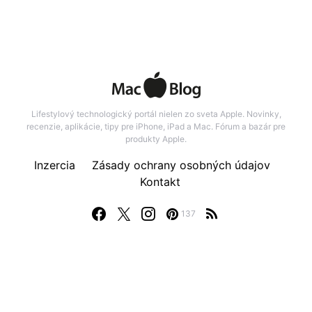
Lifestylový technologický portál nielen zo sveta Apple. Novinky,
recenzie, aplikácie, tipy pre iPhone, iPad a Mac. Fórum a bazár pre
produkty Apple.
Inzercia
Zásady ochrany osobných údajov
Kontakt
137