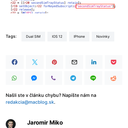
Tags:
Dual SIM
iOS 12
iPhone
Novinky
Našli ste v článku chybu? Napíšte nám na
redakcia@macblog.sk
.
Jaromir Miko