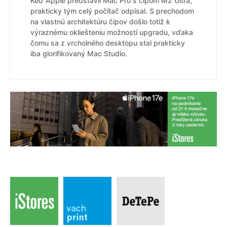
Keď Apple predstavil Mac Pro s čipom M2 Ultra,
prakticky tým celý počítač odpísal. S prechodom
na vlastnú architektúru čipov došlo totiž k
výraznému okliešteniu možností upgradu, vďaka
čomu sa z vrcholného desktopu stal prakticky
iba glorifikovaný Mac Studio.