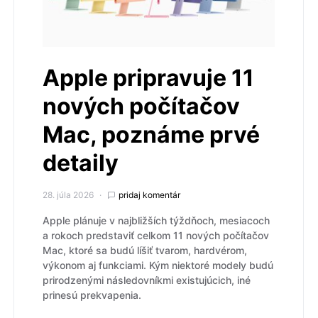
Apple pripravuje 11
nových počítačov
Mac, poznáme prvé
detaily
28. júla 2026
pridaj komentár
Apple plánuje v najbližších týždňoch, mesiacoch
a rokoch predstaviť celkom 11 nových počítačov
Mac, ktoré sa budú líšiť tvarom, hardvérom,
výkonom aj funkciami. Kým niektoré modely budú
prirodzenými následovníkmi existujúcich, iné
prinesú prekvapenia.