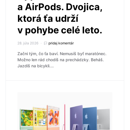
a AirPods. Dvojica,
ktorá ťa udrží
v pohybe celé leto.
28. júla 2026
pridaj komentár
Začni tým, čo ťa baví. Nemusíš byť maratónec.
Možno len rád chodíš na prechádzky. Beháš.
Jazdíš na bicykli.…