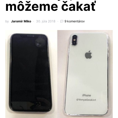
môžeme čakať
by
Jaromir Miko
30. júla 2018
9 komentárov