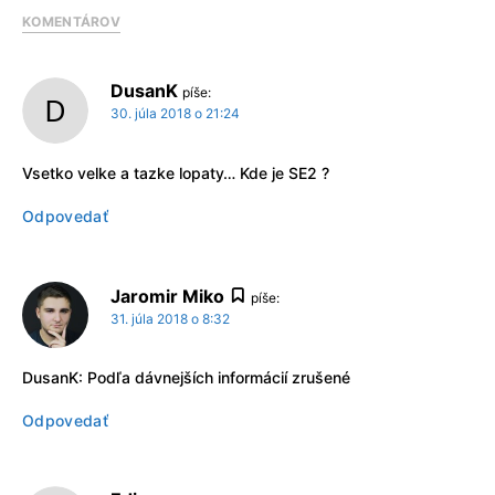
KOMENTÁROV
DusanK
píše:
30. júla 2018 o 21:24
Vsetko velke a tazke lopaty… Kde je SE2 ?
Odpovedať
Jaromir Miko
píše:
31. júla 2018 o 8:32
DusanK: Podľa dávnejších informácií zrušené
Odpovedať