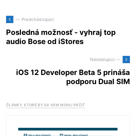
— Predchádzajúci
Posledná možnosť - vyhraj top
audio Bose od iStores
Následujúci —
iOS 12 Developer Beta 5 prináša
podporu Dual SIM
ČLÁNKY, KTORÉ BY SA VÁM MOHLI PÁČIŤ