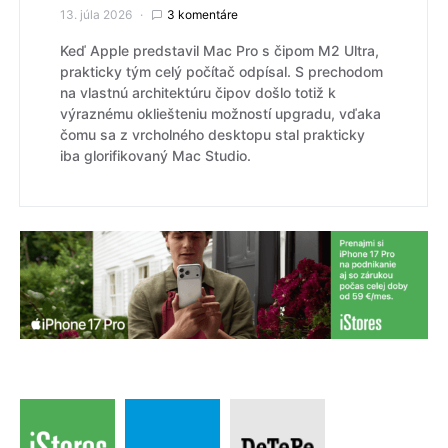
13. júla 2026
3 komentáre
Keď Apple predstavil Mac Pro s čipom M2 Ultra,
prakticky tým celý počítač odpísal. S prechodom
na vlastnú architektúru čipov došlo totiž k
výraznému okliešteniu možností upgradu, vďaka
čomu sa z vrcholného desktopu stal prakticky
iba glorifikovaný Mac Studio.