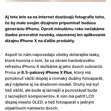
Aj toto leto sa na internet dostávajú fotografie toho,
čo by malo svojim dizajnom pripomínať budúcu
generáciu iPhonu. Oproti minulému roku nečakáme
žiadne prevratné novinky, viacmenej len aplikovanie
dizajnu iPhone X na ďalšie produkty.
Aspoň to nám napovedajú všetky doterajšie leaky,
ktoré hovoria o tom, že sa okrem hardvérového
refreshu iPhonu X dočkáme aj jeho dvoch subverzií.
Prvou je
6.5-palcový iPhone X Plus
, ktorý má
ponúknuť väčší displej a rovnaký duálny fotoaparát,
aký nájdeme aj na dnešnom modeli. Druhý má byť
tiež väčší, ale bude aj lacnejší a pozostávať bude
z lacnejších komponentov. K nim má patriť LCD
displej miesto OLED, a tiež fotoaparát s jedným
objektívom namiesto dvoch.