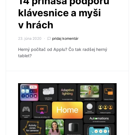
14 prináša podporu
klávesnice a myši
v hrách
23. júna 2020
pridaj komentár
Herný počítač od Applu? Čo tak radšej herný
tablet?