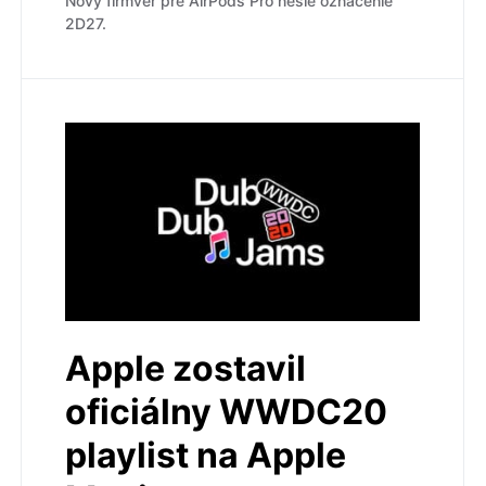
Nový firmvér pre AirPods Pro nesie označenie
2D27.
Apple zostavil
oficiálny WWDC20
playlist na Apple