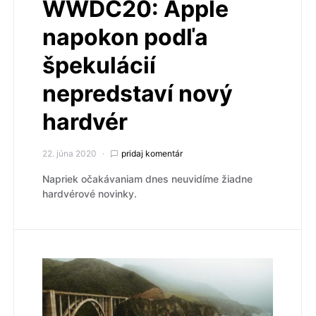
WWDC20: Apple
napokon podľa
špekulácií
nepredstaví nový
hardvér
22. júna 2020
pridaj komentár
Napriek očakávaniam dnes neuvidíme žiadne
hardvérové novinky.