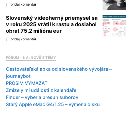
pridaj komentár
Slovenský videoherný priemysel sa
v roku 2025 vrátil k rastu a dosiahol
obrat 75,2 milióna eur
pridaj komentár
FÓRUM – NAJNOVŠIE TÉMY
Cestovateľská apka od slovenského vývojára –
journeybot
PROSIM VYMAZAT
Zmizely mi události z kalendáře
Finder – vyber a presun suborov
Starý Apple eMac G4/1.25 – výmena disku