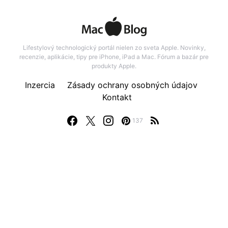
Lifestylový technologický portál nielen zo sveta Apple. Novinky,
recenzie, aplikácie, tipy pre iPhone, iPad a Mac. Fórum a bazár pre
produkty Apple.
Inzercia
Zásady ochrany osobných údajov
Kontakt
137