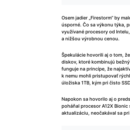
Osem jadier „Firestorm“ by mal
úsporné. Čo sa výkonu týka, 
využívané procesory od Intelu
a nižšou výrobnou cenou.
Špekulácie hovorili aj o tom, ž
diskov, ktoré kombinujú bežn
funguje na princípe, že najakt
k nemu mohli pristupovať rých
úložiska 1TB, kým pri čisto SS
Napokon sa hovorilo aj o preds
poháňal procesor A12X Bionic 
aktualizáciu, neočakával sa pri