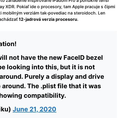
oto zariadenie inšpirované iPadom Pro a ponúkne tenší
y XDR. Pokiaľ ide o procesory, tam Apple pracuje s čipmi
ti mobilným verziám tak-povediac na steroidoch. Len
nachádzať
12-jadrová verzia procesoru
.
tion!
ill not have the new FaceID bezel
 looking into this, but it is not
around. Purely a display and drive
around. The .plist file that it was
showing compatibility.
iku)
June 21, 2020