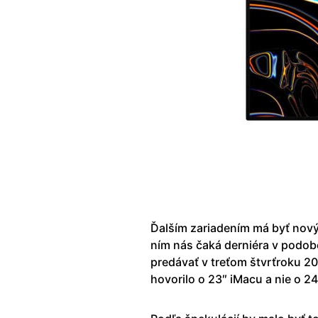
Ďalším zariadením má byť nov
ním nás čaká derniéra v podob
predávať v treťom štvrťroku 20
hovorilo o 23″ iMacu a nie o 24