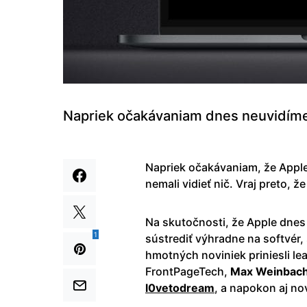
Napriek očakávaniam dnes neuvidíme
Napriek očakávaniam, že Apple
nemali vidieť nič. Vraj preto, ž
Na skutočnosti, že Apple dnes
1
sústrediť výhradne na softvér,
hmotných noviniek priniesli le
FrontPageTech,
Max Weinbac
l0vetodream
, a napokon aj no