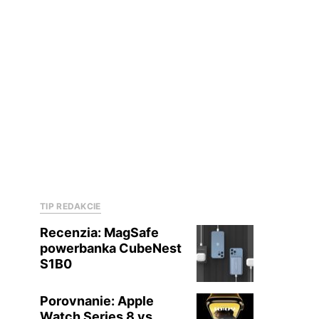
TIP REDAKCIE
Recenzia: MagSafe
powerbanka CubeNest
S1B0
Porovnanie: Apple
Watch Series 8 vs.