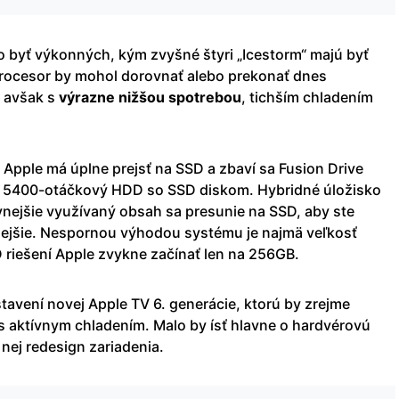
o byť výkonných, kým zvyšné štyri „Icestorm“ majú byť
procesor by mohol dorovnať alebo prekonať dnes
, avšak s
výrazne nižšou spotrebou
, tichším chladením
e Apple má úplne prejsť na SSD a zbaví sa Fusion Drive
ý 5400-otáčkový HDD so SSD diskom. Hybridné úložisko
ívnejšie využívaný obsah sa presunie na SSD, aby ste
lejšie. Nespornou výhodou systému je najmä veľkosť
D riešení Apple zvykne začínať len na 256GB.
tavení novej Apple TV 6. generácie, ktorú by zrejme
s aktívnym chladením. Malo by ísť hlavne o hardvérovú
 nej redesign zariadenia.