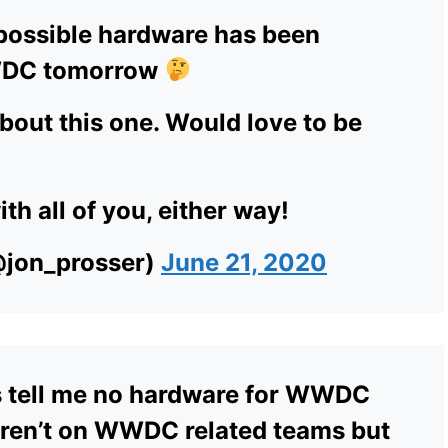
 possible hardware has been
WDC tomorrow
bout this one. Would love to be
ith all of you, either way!
@jon_prosser)
June 21, 2020
s tell me no hardware for WWDC
ren’t on WWDC related teams but