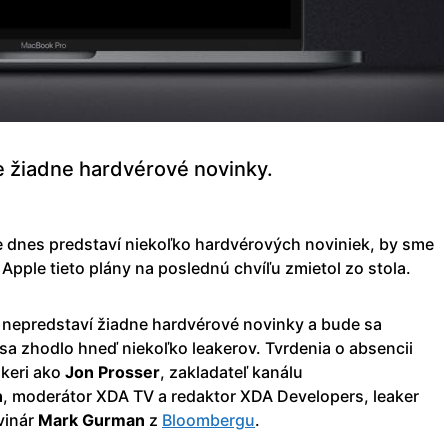
 žiadne hardvérové novinky.
 dnes predstaví niekoľko hardvérových noviniek, by sme
e Apple tieto plány na poslednú chvíľu zmietol zo stola.
 nepredstaví žiadne hardvérové novinky a bude sa
 sa zhodlo hneď niekoľko leakerov. Tvrdenia o absencii
akeri ako
Jon Prosser
, zakladateľ kanálu
h
, moderátor XDA TV a redaktor XDA Developers, leaker
vinár
Mark Gurman
z
Bloombergu
.