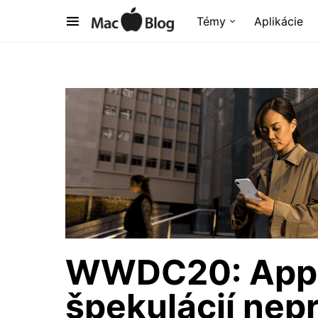
Témy
Aplikácie
WWDC20: Appl
špekulácií nep