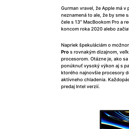
Gurman vravel, že Apple má v p
neznamená to ale, že by sme s
čele s 13″ MacBookom Pro a r
koncom roka 2020 alebo začia
Napriek špekuláciám o možno
Pro
s rovnakým dizajnom, veľko
procesorom. Otázne je, ako s
ponúknuť vysoký výkon aj s p
ktorého najnovšie procesory d
aktívneho chladenia. Každopá
predaj Intel verzií.