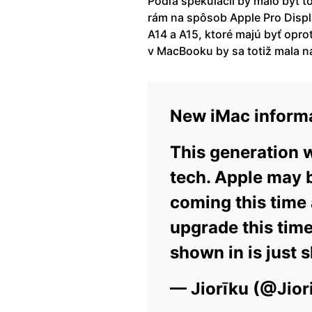
Podľa špekulácií by malo byť t
rám na spôsob Apple Pro Displa
A14 a A15, ktoré majú byť opro
v MacBooku by sa totiž mala 
New iMac informa
This generation w
tech. Apple may be
coming this time 
upgrade this time 
shown in is just 
— Jiorīku (@Jior