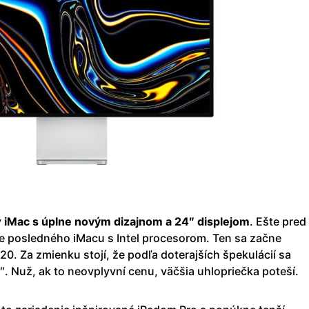
ý
iMac s úplne novým dizajnom a 24″ displejom
. Ešte pred
e posledného iMacu s Intel procesorom. Ten sa začne
20. Za zmienku stojí, že podľa doterajších špekulácií sa
″. Nuž, ak to neovplyvní cenu, väčšia uhlopriečka poteší.