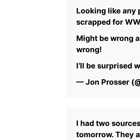
Looking like any
scrapped for W
Might be wrong a
wrong!
I’ll be surprised w
— Jon Prosser (
I had two source
tomorrow. They a