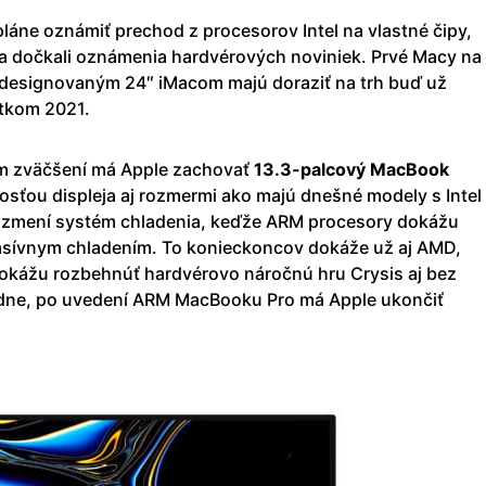
láne oznámiť prechod z procesorov Intel na vlastné čipy,
a dočkali oznámenia hardvérových noviniek. Prvé Macy na
edesignovaným 24″ iMacom majú doraziť na trh buď už
tkom 2021.
m zväčšení má Apple zachovať
13.3-palcový MacBook
sťou displeja aj rozmermi ako majú dnešné modely s Intel
a zmení systém chladenia, keďže ARM procesory dokážu
asívnym chladením. To konieckoncov dokáže už aj AMD,
okážu rozbehnúť hardvérovo náročnú hru Crysis aj bez
dne, po uvedení ARM MacBooku Pro má Apple ukončiť