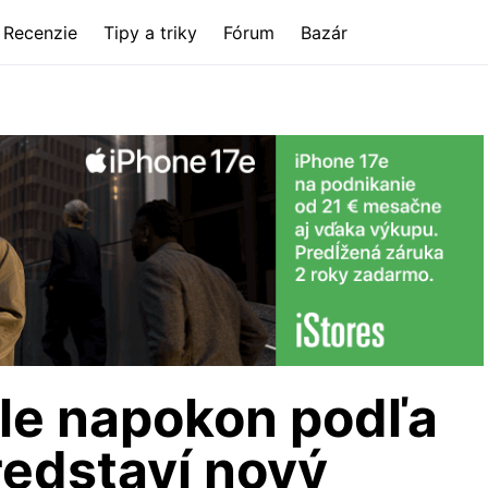
Recenzie
Tipy a triky
Fórum
Bazár
e napokon podľa
redstaví nový