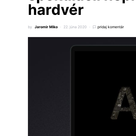
hardvér
by
Jaromir Miko
22. júna 2020
pridaj komentár