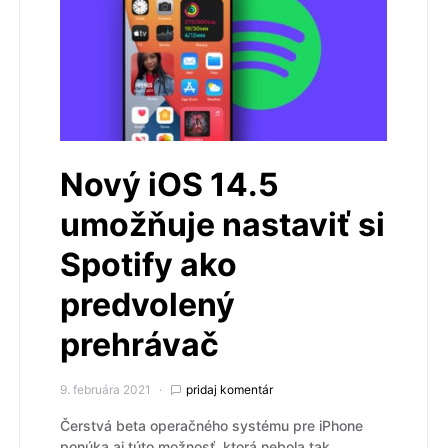
Nový iOS 14.5
umožňuje nastaviť si
Spotify ako
predvolený
prehrávač
9. februára 2021
pridaj komentár
Čerstvá beta operačného systému pre iPhone
ponúka aj túto možnosť, ktorá nebola tak