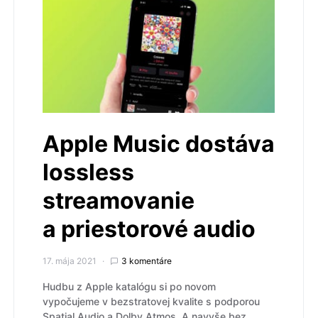
Apple Music dostáva
lossless
streamovanie
a priestorové audio
17. mája 2021
3 komentáre
Hudbu z Apple katalógu si po novom
vypočujeme v bezstratovej kvalite s podporou
Spatial Audio a Dolby Atmos. A navyše bez