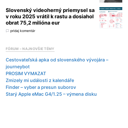
Slovenský videoherný priemysel sa
v roku 2025 vrátil k rastu a dosiahol
obrat 75,2 milióna eur
pridaj komentár
FÓRUM – NAJNOVŠIE TÉMY
Cestovateľská apka od slovenského vývojára –
journeybot
PROSIM VYMAZAT
Zmizely mi události z kalendáře
Finder – vyber a presun suborov
Starý Apple eMac G4/1.25 – výmena disku