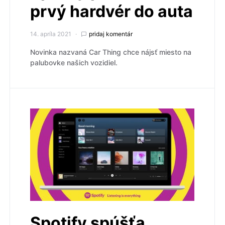
prvý hardvér do auta
14. apríla 2021
pridaj komentár
Novinka nazvaná Car Thing chce nájsť miesto na
palubovke našich vozidiel.
Spotify spúšťa