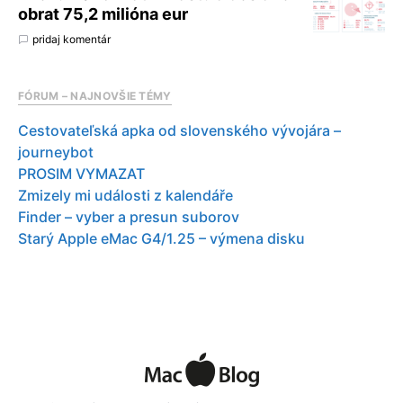
obrat 75,2 milióna eur
pridaj komentár
FÓRUM – NAJNOVŠIE TÉMY
Cestovateľská apka od slovenského vývojára –
journeybot
PROSIM VYMAZAT
Zmizely mi události z kalendáře
Finder – vyber a presun suborov
Starý Apple eMac G4/1.25 – výmena disku