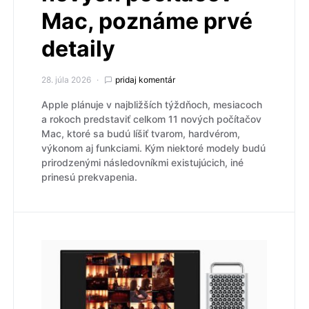
Mac, poznáme prvé
detaily
28. júla 2026
pridaj komentár
Apple plánuje v najbližších týždňoch, mesiacoch
a rokoch predstaviť celkom 11 nových počítačov
Mac, ktoré sa budú líšiť tvarom, hardvérom,
výkonom aj funkciami. Kým niektoré modely budú
prirodzenými následovníkmi existujúcich, iné
prinesú prekvapenia.