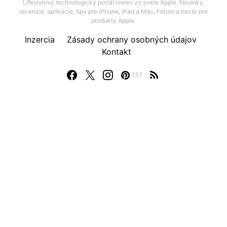
Lifestylový technologický portál nielen zo sveta Apple. Novinky,
recenzie, aplikácie, tipy pre iPhone, iPad a Mac. Fórum a bazár pre
produkty Apple.
Inzercia
Zásady ochrany osobných údajov
Kontakt
137