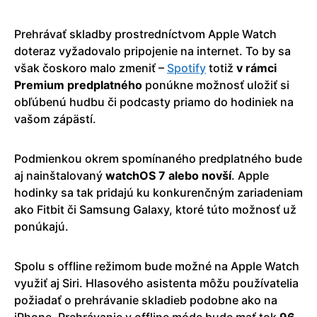
Prehrávať skladby prostredníctvom Apple Watch
doteraz vyžadovalo pripojenie na internet. To by sa
však čoskoro malo zmeniť –
Spotify
totiž
v rámci
Premium predplatného
ponúkne možnosť uložiť si
obľúbenú hudbu či podcasty priamo do hodiniek na
vašom zápästí.
Podmienkou okrem spomínaného predplatného bude
aj nainštalovaný
watchOS 7 alebo novší
. Apple
hodinky sa tak pridajú ku konkurenčným zariadeniam
ako Fitbit či Samsung Galaxy, ktoré túto možnosť už
ponúkajú.
Spolu s offline režimom bude možné na Apple Watch
využiť aj Siri. Hlasového asistenta môžu používatelia
požiadať o prehrávanie skladieb podobne ako na
iPhone. Prehrávanie v offline móde bude mať tok
96