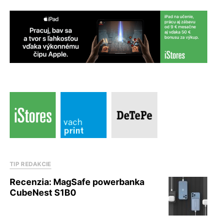
TIP REDAKCIE
Recenzia: MagSafe powerbanka
CubeNest S1B0