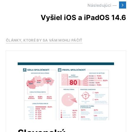
Následujúci —
Vyšiel iOS a iPadOS 14.6
ČLÁNKY, KTORÉ BY SA VÁM MOHLI PÁČIŤ