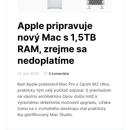
Apple pripravuje
nový Mac s 1,5TB
RAM, zrejme sa
nedoplatíme
13. júla 2026
3 komentáre
Keď Apple predstavil Mac Pro s čipom M2 Ultra,
prakticky tým celý počítač odpísal. S prechodom
na vlastnú architektúru čipov došlo totiž k
výraznému okliešteniu možností upgradu, vďaka
čomu sa z vrcholného desktopu stal prakticky
iba glorifikovaný Mac Studio.