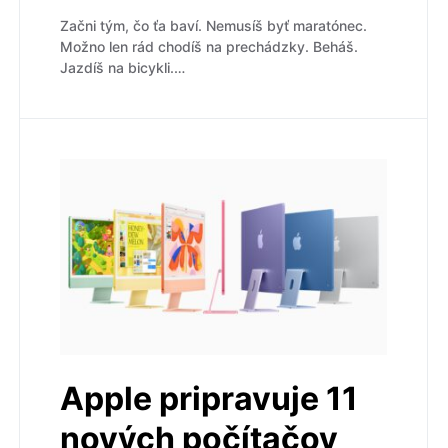
Začni tým, čo ťa baví. Nemusíš byť maratónec.
Možno len rád chodíš na prechádzky. Beháš.
Jazdíš na bicykli.…
Apple pripravuje 11
nových počítačov