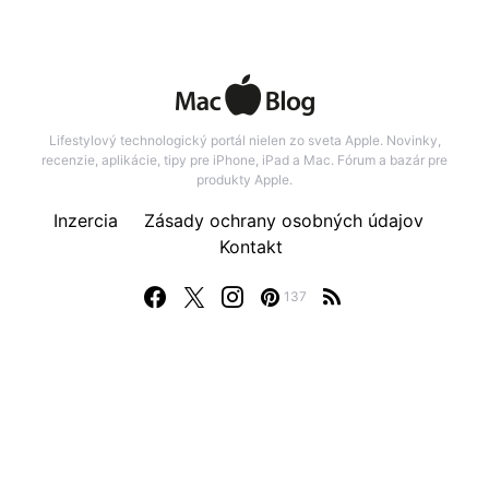
Lifestylový technologický portál nielen zo sveta Apple. Novinky,
recenzie, aplikácie, tipy pre iPhone, iPad a Mac. Fórum a bazár pre
produkty Apple.
Inzercia
Zásady ochrany osobných údajov
Kontakt
137