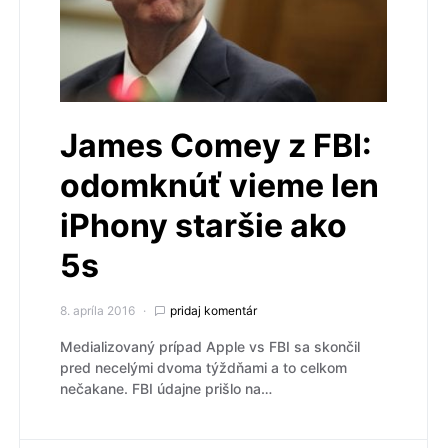
James Comey z FBI:
odomknúť vieme len
iPhony staršie ako
5s
8. apríla 2016
pridaj komentár
Medializovaný prípad Apple vs FBI sa skončil
pred necelými dvoma týždňami a to celkom
nečakane. FBI údajne prišlo na…