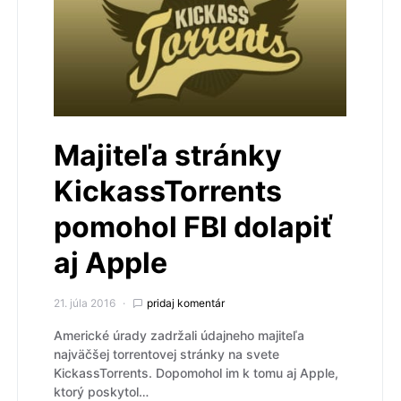
Majiteľa stránky
KickassTorrents
pomohol FBI dolapiť
aj Apple
21. júla 2016
pridaj komentár
Americké úrady zadržali údajneho majiteľa
najväčšej torrentovej stránky na svete
KickassTorrents. Dopomohol im k tomu aj Apple,
ktorý poskytol…