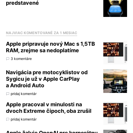
predstavené
NAJVIAC KOMENTOVANÉ ZA 1 MESIAC
Apple pripravuje nový Mac s 1,5TB
RAM, zrejme sa nedoplatíme
3 komentáre
Navigácia pre motocyklistov od
Sygicu je už v Apple CarPlay
a Android Auto
pridaj komentár
Apple pracoval v minulosti na
dvoch Extreme čipoch, oba zrušil
pridaj komentár
Apple žaluje OpenAI pre korporátnu