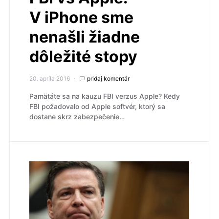
V iPhone sme
nenašli žiadne
dôležité stopy
20. apríla 2016
pridaj komentár
Pamätáte sa na kauzu FBI verzus Apple? Kedy
FBI požadovalo od Apple softvér, ktorý sa
dostane skrz zabezpečenie…