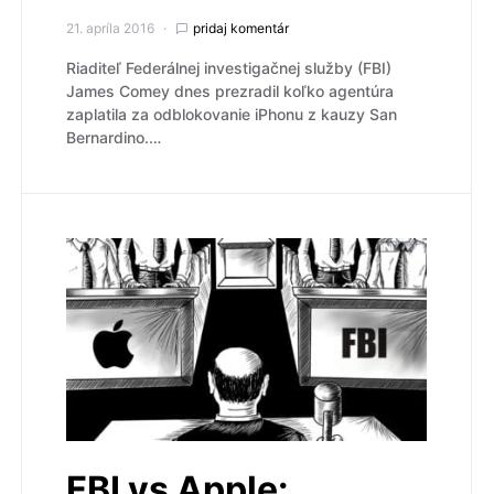
21. apríla 2016
pridaj komentár
Riaditeľ Federálnej investigačnej služby (FBI)
James Comey dnes prezradil koľko agentúra
zaplatila za odblokovanie iPhonu z kauzy San
Bernardino.…
FBI vs Apple: