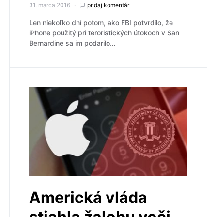
31. marca 2016
pridaj komentár
Len niekoľko dní potom, ako FBI potvrdilo, že
iPhone použitý pri teroristických útokoch v San
Bernardine sa im podarilo…
Americká vláda
stiahla žalobu voči