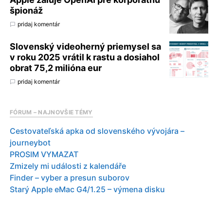
špionáž
pridaj komentár
Slovenský videoherný priemysel sa
v roku 2025 vrátil k rastu a dosiahol
obrat 75,2 milióna eur
pridaj komentár
FÓRUM – NAJNOVŠIE TÉMY
Cestovateľská apka od slovenského vývojára –
journeybot
PROSIM VYMAZAT
Zmizely mi události z kalendáře
Finder – vyber a presun suborov
Starý Apple eMac G4/1.25 – výmena disku