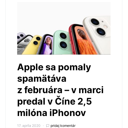
Apple sa pomaly
spamätáva
z februára – v marci
predal v Číne 2,5
milóna iPhonov
17. apríla 2020
pridaj komentár