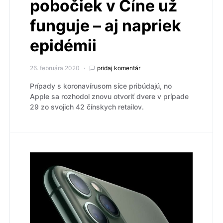
pobočiek v Číne už
funguje – aj napriek
epidémii
26. februára 2020
pridaj komentár
Prípady s koronavírusom síce pribúdajú, no
Apple sa rozhodol znovu otvoriť dvere v prípade
29 zo svojich 42 čínskych retailov.