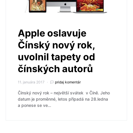
Apple oslavuje
Čínský nový rok,
uvolnil tapety od
čínských autorů
11. januára 2017
pridaj komentár
Čínský nový rok – největší svátek v Číně. Jeho
datum je proměnné, letos připadá na 28.ledna
a ponese se ve…