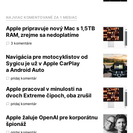
NAJVIAC KOMENTOVANÉ ZA 1 MESIAC
Apple pripravuje nový Mac s 1,5TB
RAM, zrejme sa nedoplatíme
3 komentáre
Navigácia pre motocyklistov od
Sygicu je už v Apple CarPlay
a Android Auto
pridaj komentár
Apple pracoval v minulosti na
dvoch Extreme čipoch, oba zrušil
pridaj komentár
Apple žaluje OpenAI pre korporátnu
špionáž
pridaj komentár