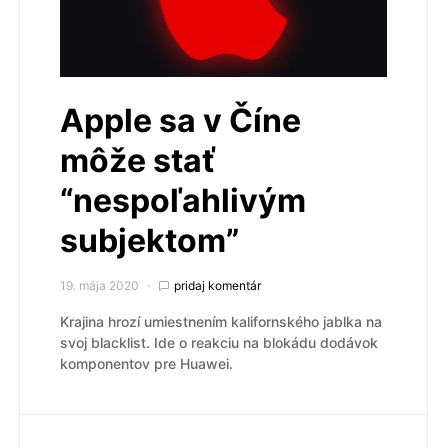
Apple sa v Číne
môže stať
“nespoľahlivým
subjektom”
19. mája 2020
pridaj komentár
Krajina hrozí umiestnením kalifornského jablka na
svoj blacklist. Ide o reakciu na blokádu dodávok
komponentov pre Huawei.