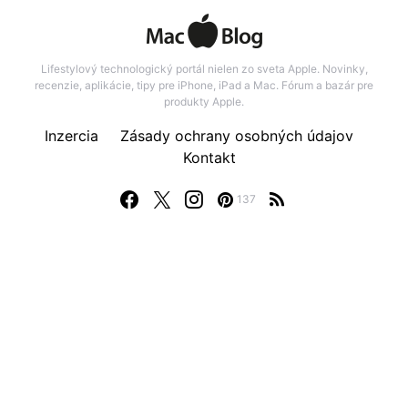
Lifestylový technologický portál nielen zo sveta Apple. Novinky,
recenzie, aplikácie, tipy pre iPhone, iPad a Mac. Fórum a bazár pre
produkty Apple.
Inzercia
Zásady ochrany osobných údajov
Kontakt
137