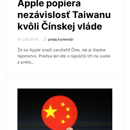
Apple popiera
nezávislosť Taiwanu
kvôli Čínskej vláde
14. júla 2018
pridaj komentár
Že sa Apple snaží zavďačiť Číne, nie je žiadne
tajomstvo. Predsa len ide o najväčší trh na svete
a preto…