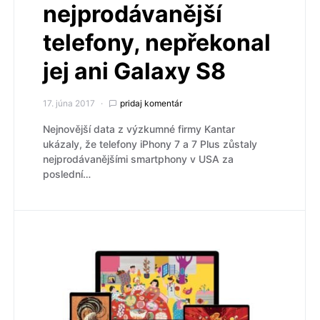
nejprodávanější
telefony, nepřekonal
jej ani Galaxy S8
17. júna 2017
pridaj komentár
Nejnovější data z výzkumné firmy Kantar
ukázaly, že telefony iPhony 7 a 7 Plus zůstaly
nejprodávanějšími smartphony v USA za
poslední…