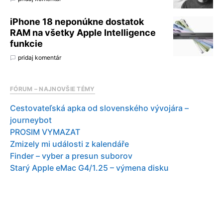
iPhone 18 neponúkne dostatok
RAM na všetky Apple Intelligence
funkcie
pridaj komentár
FÓRUM – NAJNOVŠIE TÉMY
Cestovateľská apka od slovenského vývojára –
journeybot
PROSIM VYMAZAT
Zmizely mi události z kalendáře
Finder – vyber a presun suborov
Starý Apple eMac G4/1.25 – výmena disku