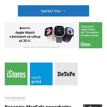
Načítať Viac
TIP REDAKCIE
Recenzia: MagSafe powerbanka