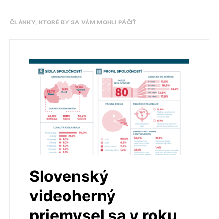
ČLÁNKY, KTORÉ BY SA VÁM MOHLI PÁČIŤ
Slovenský
videoherný
priemysel sa v roku