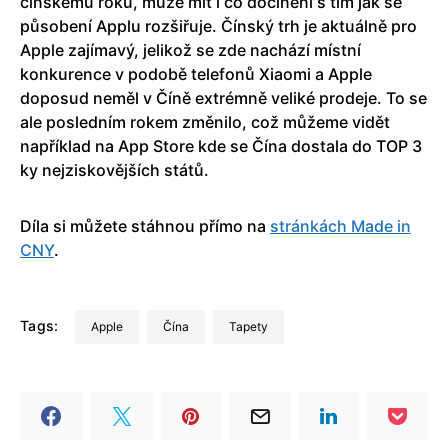
čínskému roku, může mít i co dočinění s tím jak se
působení Applu rozšiřuje. Čínský trh je aktuálně pro
Apple zajímavý, jelikož se zde nachází místní
konkurence v podobě telefonů Xiaomi a Apple
doposud neměl v Číně extrémně veliké prodeje. To se
ale posledním rokem změnilo, což můžeme vidět
například na App Store kde se Čína dostala do TOP 3
ky nejziskovějších států.
Díla si můžete stáhnou přímo na
stránkách Made in
CNY
.
Tags:
Apple
Čína
tapety