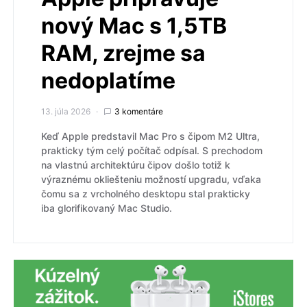
nový Mac s 1,5TB
RAM, zrejme sa
nedoplatíme
13. júla 2026
3 komentáre
Keď Apple predstavil Mac Pro s čipom M2 Ultra,
prakticky tým celý počítač odpísal. S prechodom
na vlastnú architektúru čipov došlo totiž k
výraznému okliešteniu možností upgradu, vďaka
čomu sa z vrcholného desktopu stal prakticky
iba glorifikovaný Mac Studio.