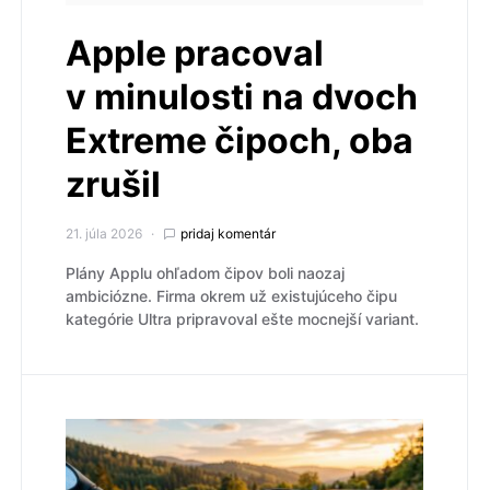
Apple pracoval
v minulosti na dvoch
Extreme čipoch, oba
zrušil
21. júla 2026
pridaj komentár
Plány Applu ohľadom čipov boli naozaj
ambiciózne. Firma okrem už existujúceho čipu
kategórie Ultra pripravoval ešte mocnejší variant.