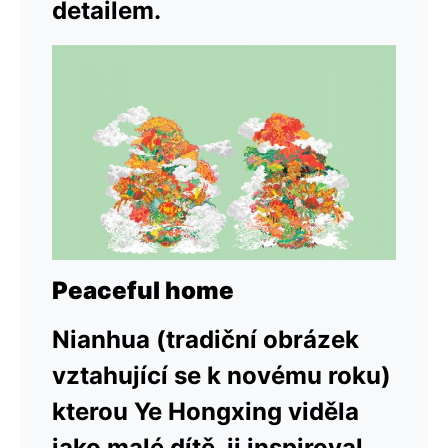
detailem.
Peaceful home
Nianhua (tradiční obrázek
vztahující se k novému roku)
kterou Ye Hongxing viděla
jako malé dítě, ji inspiroval