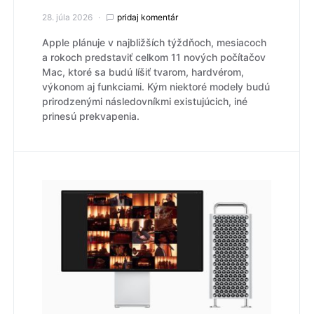
28. júla 2026
pridaj komentár
Apple plánuje v najbližších týždňoch, mesiacoch
a rokoch predstaviť celkom 11 nových počítačov
Mac, ktoré sa budú líšiť tvarom, hardvérom,
výkonom aj funkciami. Kým niektoré modely budú
prirodzenými následovníkmi existujúcich, iné
prinesú prekvapenia.