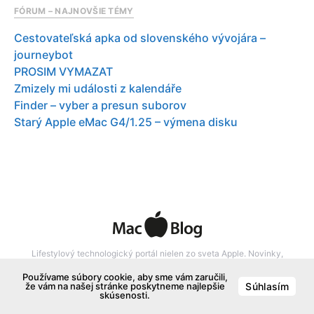
FÓRUM – NAJNOVŠIE TÉMY
Cestovateľská apka od slovenského vývojára –
journeybot
PROSIM VYMAZAT
Zmizely mi události z kalendáře
Finder – vyber a presun suborov
Starý Apple eMac G4/1.25 – výmena disku
Lifestylový technologický portál nielen zo sveta Apple. Novinky,
recenzie, aplikácie, tipy pre iPhone, iPad a Mac. Fórum a bazár pre
Používame súbory cookie, aby sme vám zaručili,
produkty Apple.
že vám na našej stránke poskytneme najlepšie
Súhlasím
skúsenosti.
Inzercia
Zásady ochrany osobných údajov