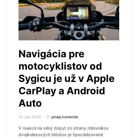
Navigácia pre
motocyklistov od
Sygicu je už v Apple
CarPlay a Android
Auto
14. júla 2026
pridaj komentár
V reakcii na silný dopyt zo strany milovníkov
dvojkolesových tátošov je špecializovaná