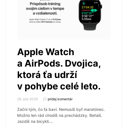
Apple Watch
a AirPods. Dvojica,
ktorá ťa udrží
v pohybe celé leto.
28. júla 2026
pridaj komentár
Začni tým, čo ťa baví. Nemusíš byť maratónec.
Možno len rád chodíš na prechádzky. Beháš.
Jazdíš na bicykli.…