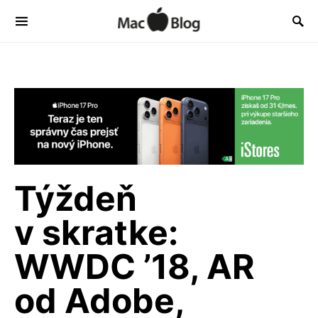
Týždeň
v skratke:
WWDC ’18, AR
od Adobe,