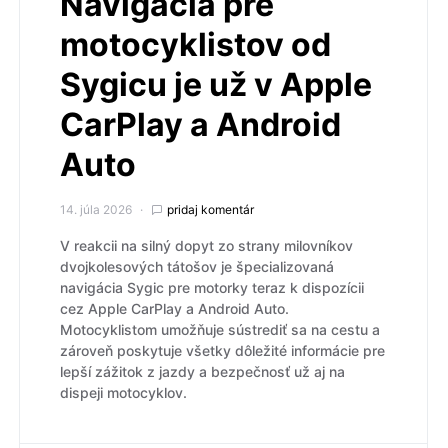
Navigácia pre
motocyklistov od
Sygicu je už v Apple
CarPlay a Android
Auto
14. júla 2026
pridaj komentár
V reakcii na silný dopyt zo strany milovníkov
dvojkolesových tátošov je špecializovaná
navigácia Sygic pre motorky teraz k dispozícii
cez Apple CarPlay a Android Auto.
Motocyklistom umožňuje sústrediť sa na cestu a
zároveň poskytuje všetky dôležité informácie pre
lepší zážitok z jazdy a bezpečnosť už aj na
dispeji motocyklov.