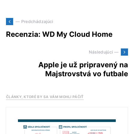
— Predchádzajúci
Recenzia: WD My Cloud Home
Následujúci —
Apple je už pripravený na
Majstrovstvá vo futbale
ČLÁNKY, KTORÉ BY SA VÁM MOHLI PÁČIŤ