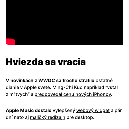
Hviezda sa vracia
V novinkách z WWDC sa trochu stratilo
ostatné
dianie v Apple svete. Ming-Chi Kuo napríklad “vstal
z mŕtvych” a
predpovedal cenu nových iPhonov
.
Apple Music dostalo
vylepšený
webový widget
a pár
dní nato aj
maličký redizajn
pre desktop.