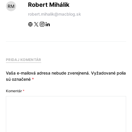
Robert Mihálik
robert.mihalik@macblog.sk
PRIDAJ KOMENTÁR
Vaša e-mailová adresa nebude zverejnená.
Vyžadované polia
sú označené
*
Komentár
*