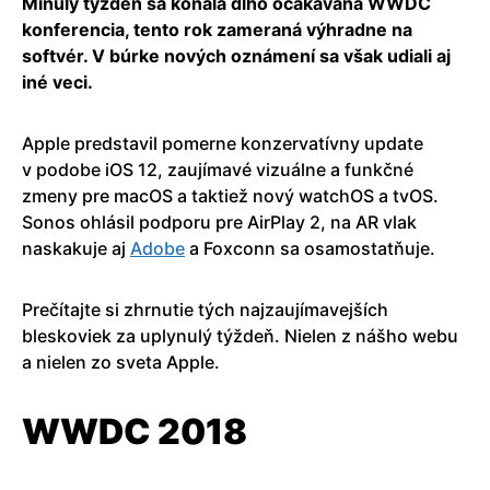
Minulý týždeň sa konala dlho očakávaná WWDC
konferencia, tento rok zameraná výhradne na
softvér. V búrke nových oznámení sa však udiali aj
iné veci.
Apple predstavil pomerne konzervatívny update
v podobe iOS 12, zaujímavé vizuálne a funkčné
zmeny pre macOS a taktiež nový watchOS a tvOS.
Sonos ohlásil podporu pre AirPlay 2, na AR vlak
naskakuje aj
Adobe
a Foxconn sa osamostatňuje.
Prečítajte si zhrnutie tých najzaujímavejších
bleskoviek za uplynulý týždeň. Nielen z nášho webu
a nielen zo sveta Apple.
WWDC 2018