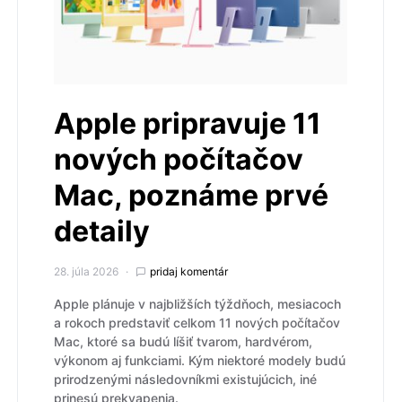
Apple pripravuje 11
nových počítačov
Mac, poznáme prvé
detaily
28. júla 2026
pridaj komentár
Apple plánuje v najbližších týždňoch, mesiacoch
a rokoch predstaviť celkom 11 nových počítačov
Mac, ktoré sa budú líšiť tvarom, hardvérom,
výkonom aj funkciami. Kým niektoré modely budú
prirodzenými následovníkmi existujúcich, iné
prinesú prekvapenia.