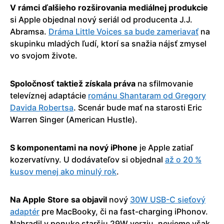
V rámci ďalšieho rozširovania mediálnej produkcie
si Apple objednal nový seriál od producenta J.J.
Abramsa.
Dráma Little Voices sa bude zameriavať
na
skupinku mladých ľudí, ktorí sa snažia nájsť zmysel
vo svojom živote.
Spoločnosť taktiež získala práva
na sfilmovanie
televíznej adaptácie
románu Shantaram od Gregory
Davida Robertsa
. Scenár bude mať na starosti Eric
Warren Singer (American Hustle).
S komponentami na nový iPhone
je Apple zatiaľ
kozervatívny. U dodávateľov si objednal
až o 20 %
kusov menej ako minulý rok
.
Na Apple Store sa objavil
nový
30W USB-C sieťový
adaptér
pre MacBooky, či na fast-charging iPhonov.
Nahradil v ponuke staršiu 29W verziu, nevieme však