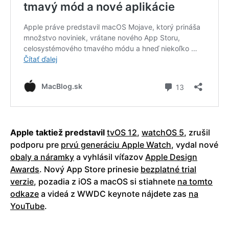
Apple taktiež predstavil
tvOS 12
,
watchOS 5
, zrušil
podporu pre
prvú generáciu Apple Watch
, vydal nové
obaly a náramky
a vyhlásil víťazov
Apple Design
Awards
. Nový App Store prinesie
bezplatné trial
verzie
, pozadia z iOS a macOS si stiahnete
na tomto
odkaze
a videá z WWDC keynote nájdete zas
na
YouTube
.