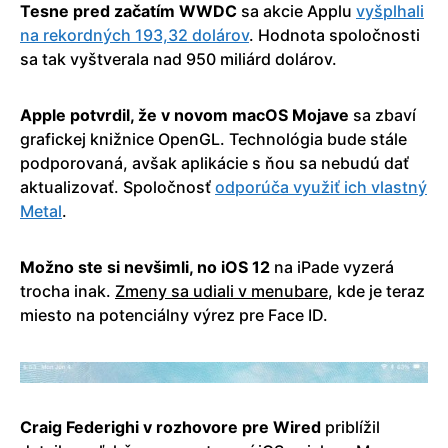
Tesne pred začatím WWDC
sa akcie Applu
vyšplhali
na rekordných 193,32 dolárov
. Hodnota spoločnosti
sa tak vyštverala nad 950 miliárd dolárov.
Apple potvrdil, že v novom macOS Mojave
sa zbaví
grafickej knižnice OpenGL. Technológia bude stále
podporovaná, avšak aplikácie s ňou sa nebudú dať
aktualizovať. Spoločnosť
odporúča využiť ich vlastný
Metal
.
Možno ste si nevšimli, no iOS 12
na iPade vyzerá
trocha inak.
Zmeny sa udiali v menubare
, kde je teraz
miesto na potenciálny výrez pre Face ID.
Craig Federighi v rozhovore pre Wired
priblížil