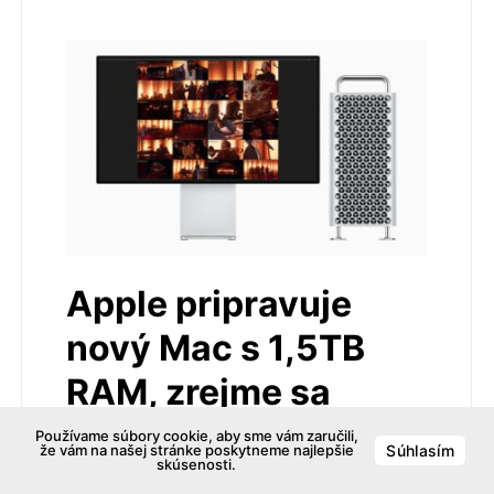
Apple pripravuje
nový Mac s 1,5TB
RAM, zrejme sa
nedoplatíme
Používame súbory cookie, aby sme vám zaručili,
že vám na našej stránke poskytneme najlepšie
Súhlasím
skúsenosti.
13. júla 2026
3 komentáre