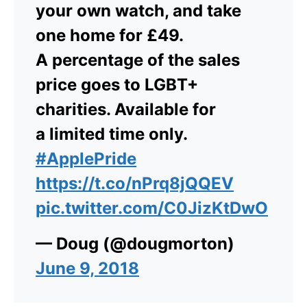
your own watch, and take
one home for £49.
A percentage of the sales
price goes to LGBT+
charities. Available for
a limited time only.
#ApplePride
https://t.co/nPrq8jQQEV
pic.twitter.com/C0JizKtDwO
— Doug (@dougmorton)
June 9, 2018