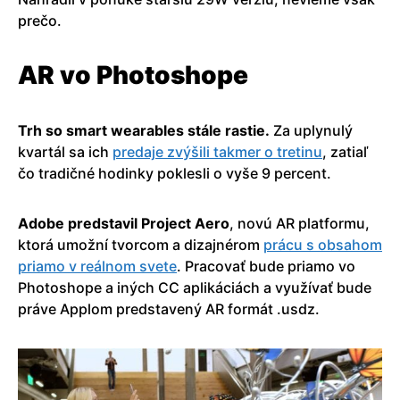
prečo.
AR vo Photoshope
Trh so smart wearables stále rastie.
Za uplynulý
kvartál sa ich
predaje zvýšili takmer o tretinu
, zatiaľ
čo tradičné hodinky poklesli o vyše 9 percent.
Adobe predstavil Project Aero
, novú AR platformu,
ktorá umožní tvorcom a dizajnérom
prácu s obsahom
priamo v reálnom svete
. Pracovať bude priamo vo
Photoshope a iných CC aplikáciách a využívať bude
práve Applom predstavený AR formát .usdz.