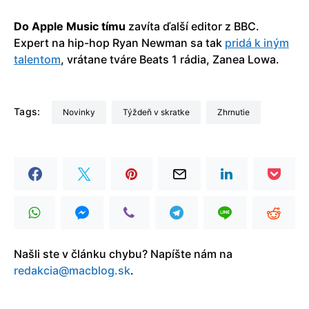
Do Apple Music tímu
zavíta ďalší editor z BBC.
Expert na hip-hop Ryan Newman sa tak
pridá k iným
talentom
, vrátane tváre Beats 1 rádia, Zanea Lowa.
Tags:
Novinky
Týždeň v skratke
Zhrnutie
Našli ste v článku chybu? Napíšte nám na
redakcia@macblog.sk
.