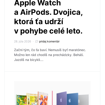
Apple Watch
a AirPods. Dvojica,
ktorá ťa udrží
v pohybe celé leto.
28. júla 2026
pridaj komentár
Začni tým, čo ťa baví. Nemusíš byť maratónec.
Možno len rád chodíš na prechádzky. Beháš.
Jazdíš na bicykli.…