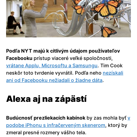
Podľa NYT majú k citlivým údajom používateľov
Facebooku
prístup viaceré veľké spoločnosti,
vrátane Applu, Microsoftu a Samsungu
. Tim Cook
neskôr toto tvrdenie vyvrátil. Podľa neho
nezískali
ani od Facebooku nežiadali o žiadne dáta
.
Alexa aj na zápästí
Budúcnosť prezliekacích kabínok
by zas mohla byť
v
podobe iPhonu s infračerveným skenerom
, ktorý by
zmeral presné rozmery vášho tela.