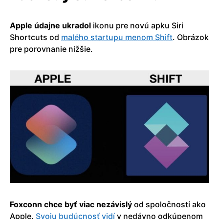
Apple údajne ukradol
ikonu pre novú apku Siri
Shortcuts od
malého startupu menom Shift
. Obrázok
pre porovnanie nižšie.
Foxconn chce byť viac nezávislý
od spoločností ako
Apple.
Svoju budúcnosť vidí
v nedávno odkúpenom