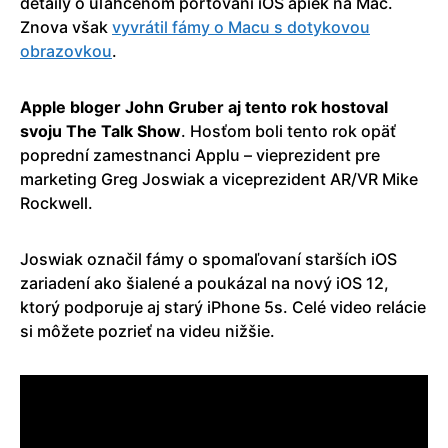
detaily o uľahčenom portovaní iOS apiek na Mac.
Znova však
vyvrátil fámy o Macu s dotykovou
obrazovkou
.
Apple bloger John Gruber aj tento rok hostoval
svoju The Talk Show
. Hosťom boli tento rok opäť
poprední zamestnanci Applu – vieprezident pre
marketing Greg Joswiak a viceprezident AR/VR Mike
Rockwell.
Joswiak označil fámy o spomaľovaní starších iOS
zariadení ako šialené a poukázal na nový iOS 12,
ktorý podporuje aj starý iPhone 5s. Celé video relácie
si môžete pozrieť na videu nižšie.