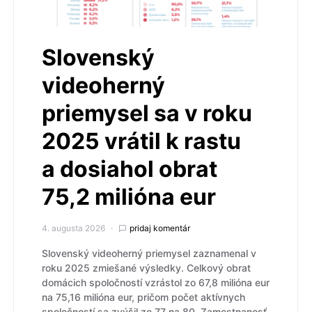
Slovenský
videoherný
priemysel sa v roku
2025 vrátil k rastu
a dosiahol obrat
75,2 milióna eur
4. augusta 2026
pridaj komentár
Slovenský videoherný priemysel zaznamenal v
roku 2025 zmiešané výsledky. Celkový obrat
domácich spoločností vzrástol zo 67,8 milióna eur
na 75,16 milióna eur, pričom počet aktívnych
spoločností sa zvýšil zo 77 na 80. Zamestnanosť