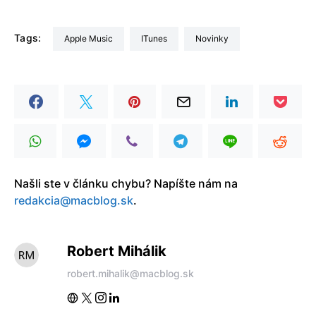
Tags:
Apple Music
iTunes
Novinky
Našli ste v článku chybu? Napíšte nám na
redakcia@macblog.sk
.
Robert Mihálik
robert.mihalik@macblog.sk