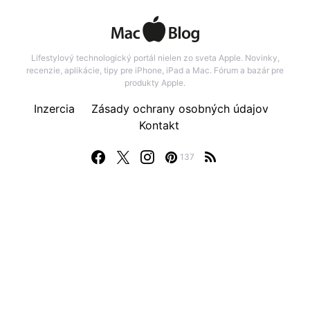
Lifestylový technologický portál nielen zo sveta Apple. Novinky,
recenzie, aplikácie, tipy pre iPhone, iPad a Mac. Fórum a bazár pre
produkty Apple.
Inzercia
Zásady ochrany osobných údajov
Kontakt
137