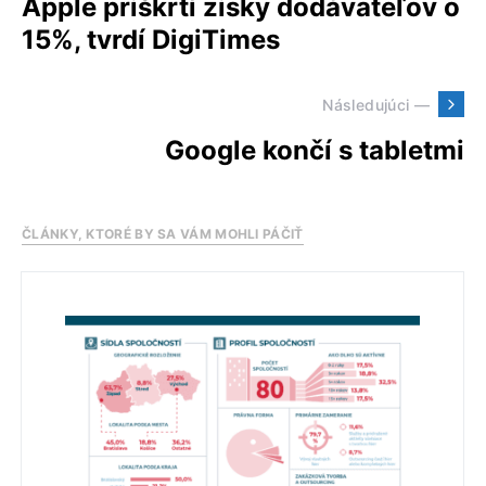
Apple priškrtí zisky dodávateľov o
15%, tvrdí DigiTimes
Následujúci —
Google končí s tabletmi
ČLÁNKY, KTORÉ BY SA VÁM MOHLI PÁČIŤ