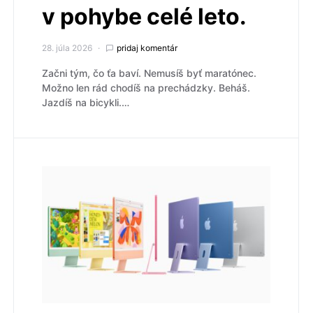
v pohybe celé leto.
28. júla 2026
pridaj komentár
Začni tým, čo ťa baví. Nemusíš byť maratónec.
Možno len rád chodíš na prechádzky. Beháš.
Jazdíš na bicykli.…