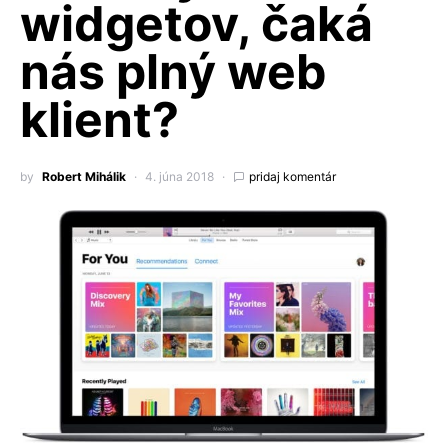
widgetov, čaká
nás plný web
klient?
by
Robert Mihálik
4. júna 2018
pridaj komentár