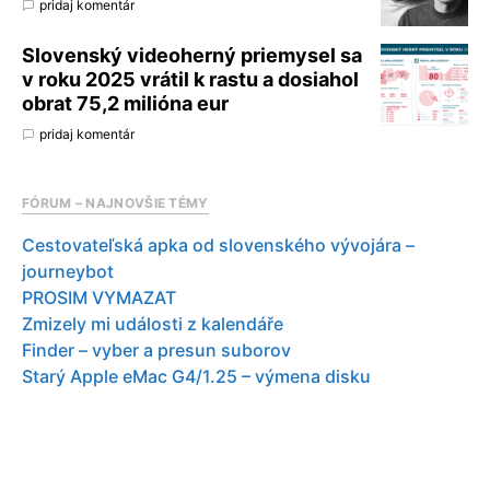
pridaj komentár
Slovenský videoherný priemysel sa
v roku 2025 vrátil k rastu a dosiahol
obrat 75,2 milióna eur
pridaj komentár
FÓRUM – NAJNOVŠIE TÉMY
Cestovateľská apka od slovenského vývojára –
journeybot
PROSIM VYMAZAT
Zmizely mi události z kalendáře
Finder – vyber a presun suborov
Starý Apple eMac G4/1.25 – výmena disku