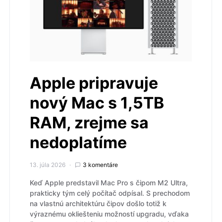
Apple pripravuje
nový Mac s 1,5TB
RAM, zrejme sa
nedoplatíme
13. júla 2026
3 komentáre
Keď Apple predstavil Mac Pro s čipom M2 Ultra,
prakticky tým celý počítač odpísal. S prechodom
na vlastnú architektúru čipov došlo totiž k
výraznému okliešteniu možností upgradu, vďaka