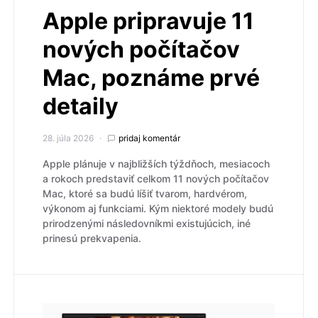
Apple pripravuje 11
nových počítačov
Mac, poznáme prvé
detaily
28. júla 2026
pridaj komentár
Apple plánuje v najbližších týždňoch, mesiacoch
a rokoch predstaviť celkom 11 nových počítačov
Mac, ktoré sa budú líšiť tvarom, hardvérom,
výkonom aj funkciami. Kým niektoré modely budú
prirodzenými následovníkmi existujúcich, iné
prinesú prekvapenia.