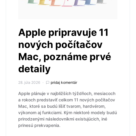
Apple pripravuje 11
nových počítačov
Mac, poznáme prvé
detaily
28. júla 2026
pridaj komentár
Apple plánuje v najbližších týždňoch, mesiacoch
a rokoch predstaviť celkom 11 nových počítačov
Mac, ktoré sa budú líšiť tvarom, hardvérom,
výkonom aj funkciami. Kým niektoré modely budú
prirodzenými následovníkmi existujúcich, iné
prinesú prekvapenia.