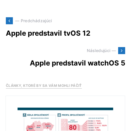
— Predchádzajúci
Apple predstavil tvOS 12
Následujúci —
Apple predstavil watchOS 5
ČLÁNKY, KTORÉ BY SA VÁM MOHLI PÁČIŤ