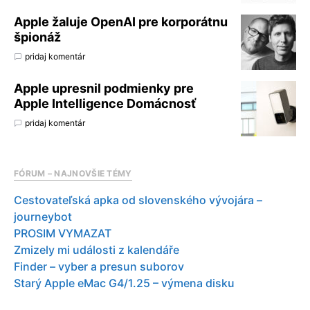
Apple žaluje OpenAI pre korporátnu
špionáž
pridaj komentár
Apple upresnil podmienky pre
Apple Intelligence Domácnosť
pridaj komentár
FÓRUM – NAJNOVŠIE TÉMY
Cestovateľská apka od slovenského vývojára –
journeybot
PROSIM VYMAZAT
Zmizely mi události z kalendáře
Finder – vyber a presun suborov
Starý Apple eMac G4/1.25 – výmena disku