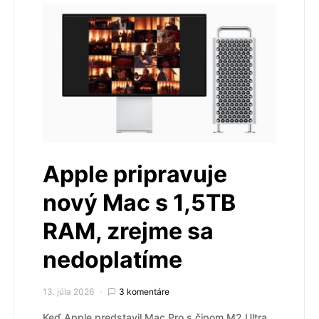
Apple pripravuje
nový Mac s 1,5TB
RAM, zrejme sa
nedoplatíme
13. júla 2026
3 komentáre
Keď Apple predstavil Mac Pro s čipom M2 Ultra,