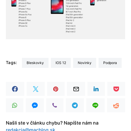
Tags:
Bleskovky
iOS 12
Novinky
Podpora
Našli ste v článku chybu? Napíšte nám na
redakcia@macblog.sk
.