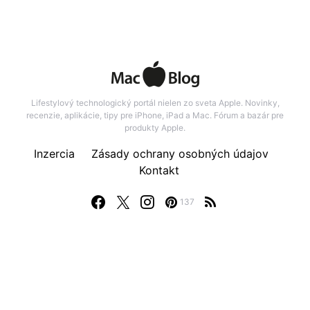
Lifestylový technologický portál nielen zo sveta Apple. Novinky,
recenzie, aplikácie, tipy pre iPhone, iPad a Mac. Fórum a bazár pre
produkty Apple.
Inzercia
Zásady ochrany osobných údajov
Kontakt
137