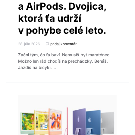
a AirPods. Dvojica,
ktorá ťa udrží
v pohybe celé leto.
28. júla 2026
pridaj komentár
Začni tým, čo ťa baví. Nemusíš byť maratónec.
Možno len rád chodíš na prechádzky. Beháš.
Jazdíš na bicykli.…