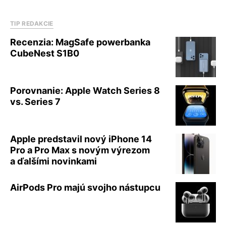
TIP REDAKCIE
Recenzia: MagSafe powerbanka
CubeNest S1B0
Porovnanie: Apple Watch Series 8
vs. Series 7
Apple predstavil nový iPhone 14
Pro a Pro Max s novým výrezom
a ďalšími novinkami
AirPods Pro majú svojho nástupcu