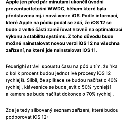
Apple jen před pár minutami ukončil úvodní
prezentaci letošní WWDC, během které byla
představena mj. i nová verze iOS. Podle informací,
které Apple na pódiu podal se zdá, že iOS 12 se
bude z velké části zaměřovat hlavně na optimalizaci
výkonu a stabilitu systému. Z toho důvodu bude
možné nainstalovat novou verzi iOS 12 na všechna
zařízení, na které jde nainstalovat iOS 11.
Federighi strávil spoustu času na pódiu tím, že říkal
o kolik procent budou jednotlivé procesy iOS 12
rychlejší. Slíbil, že aplikace se budou načítat o 40%
rychleji, klávesnice se bude jevit o 50% rychlejší
a kamera se bude načítat dokonce o 70% rychleji.
Zde je tedy slibovaný seznam zařízení, které budou
podporovat iOS 12: