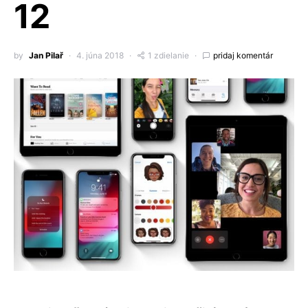
12
by
Jan Pilař
4. júna 2018
1 zdielanie
pridaj komentár