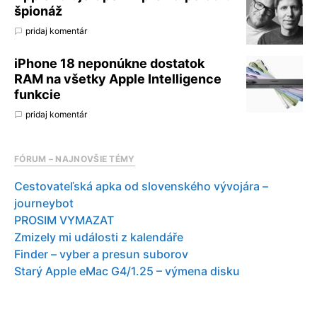
špionáž
pridaj komentár
iPhone 18 neponúkne dostatok
RAM na všetky Apple Intelligence
funkcie
pridaj komentár
FÓRUM – NAJNOVŠIE TÉMY
Cestovateľská apka od slovenského vývojára –
journeybot
PROSIM VYMAZAT
Zmizely mi události z kalendáře
Finder – vyber a presun suborov
Starý Apple eMac G4/1.25 – výmena disku