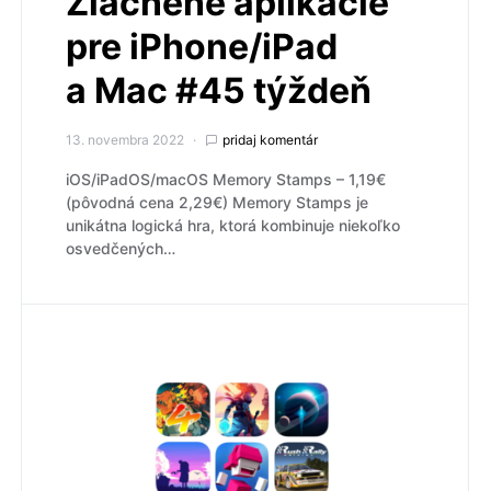
Zlacnené aplikácie
pre iPhone/iPad
a Mac #45 týždeň
13. novembra 2022
pridaj komentár
iOS/iPadOS/macOS Memory Stamps – 1,19€
(pôvodná cena 2,29€) Memory Stamps je
unikátna logická hra, ktorá kombinuje niekoľko
osvedčených…