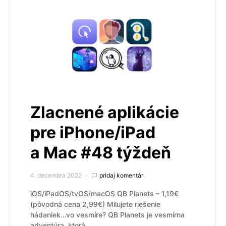
Zlacnené aplikácie
pre iPhone/iPad
a Mac #48 týždeň
4. decembra 2022
pridaj komentár
iOS/iPadOS/tvOS/macOS QB Planets – 1,19€
(pôvodná cena 2,99€) Milujete riešenie
hádaniek…vo vesmíre? QB Planets je vesmírna
adventúra, ktorá…