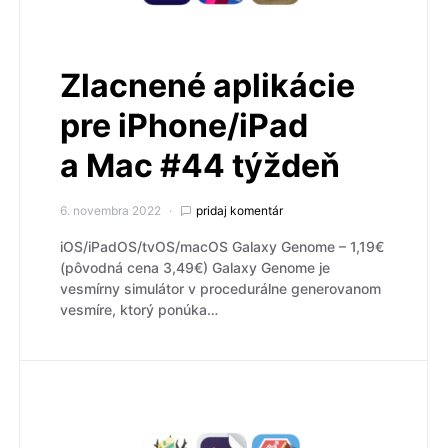
Zlacnené aplikácie
pre iPhone/iPad
a Mac #44 týždeň
6. novembra 2022
pridaj komentár
iOS/iPadOS/tvOS/macOS Galaxy Genome – 1,19€
(pôvodná cena 3,49€) Galaxy Genome je
vesmírny simulátor v procedurálne generovanom
vesmíre, ktorý ponúka…