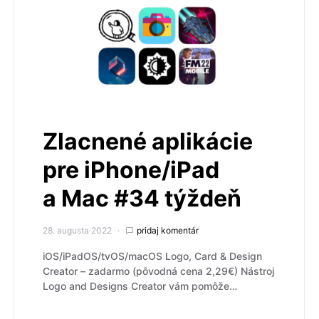
Zlacnené aplikácie
pre iPhone/iPad
a Mac #34 týždeň
28. augusta 2022
pridaj komentár
iOS/iPadOS/tvOS/macOS Logo, Card & Design
Creato‪r – zadarmo (pôvodná cena 2,29€) Nástroj
Logo and Designs Creator vám pomôže…