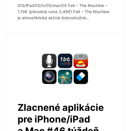
iOS/iPadOS/tvOS/macOS Fait – The Machine –
1,19€ (pôvodná cena 3,49€) Fait – The Machine
je atmosférická akčná dobrodružná…
Zlacnené aplikácie
pre iPhone/iPad
a Mac #46 týždeň