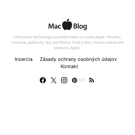
Lifestylový technologický portál nielen zo sveta Apple. Novinky,
recenzie, aplikácie, tipy pre iPhone, iPad a Mac. Fórum a bazár pre
produkty Apple.
Inzercia
Zásady ochrany osobných údajov
Kontakt
137