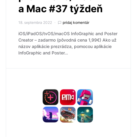
a Mac #37 týždeň
18. septembra 2022
pridaj komentár
iOS/iPadOS/tvOS/macOS InfoGraphic and Poster
Creato‪r – zadarmo (pôvodná cena 1,99€) Ako už
názov aplikácie prezrádza, pomocou aplikácie
InfoGraphic and Poster…