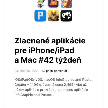
Zlacnené aplikácie
pre iPhone/iPad
a Mac #42 týždeň
23. októbra 2022
pridaj komentár
iOS/iPadOS/tvOS/macOS InfoGraphic and Poster
Creato‪r – 1,19€ (pôvodná cena 2,49€) Ako už
názov aplikácie prezrádza, pomocou aplikácie
InfoGraphic and Poster…