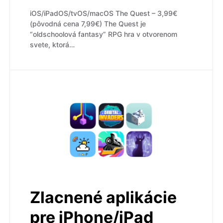
iOS/iPadOS/tvOS/macOS The Quest – 3,99€
(pôvodná cena 7,99€) The Quest je
“oldschoolová fantasy” RPG hra v otvorenom
svete, ktorá…
Zlacnené aplikácie
pre iPhone/iPad