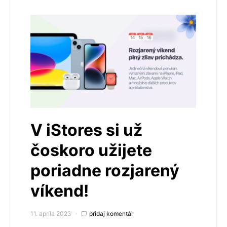
V iStores si už
čoskoro užijete
poriadne rozjarený
víkend!
11. apríla 2023
pridaj komentár