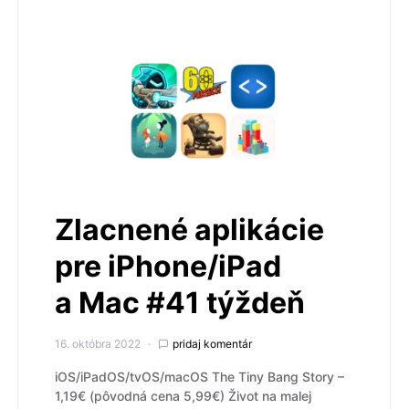
Zlacnené aplikácie
pre iPhone/iPad
a Mac #41 týždeň
16. októbra 2022
pridaj komentár
iOS/iPadOS/tvOS/macOS The Tiny Bang Story –
1,19€ (pôvodná cena 5,99€) Život na malej