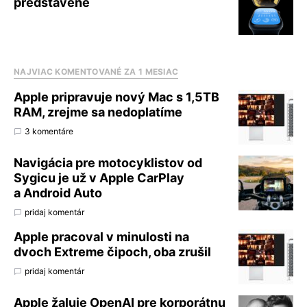
predstavené
NAJVIAC KOMENTOVANÉ ZA 1 MESIAC
Apple pripravuje nový Mac s 1,5TB
RAM, zrejme sa nedoplatíme
3 komentáre
Navigácia pre motocyklistov od
Sygicu je už v Apple CarPlay
a Android Auto
pridaj komentár
Apple pracoval v minulosti na
dvoch Extreme čipoch, oba zrušil
pridaj komentár
Apple žaluje OpenAI pre korporátnu