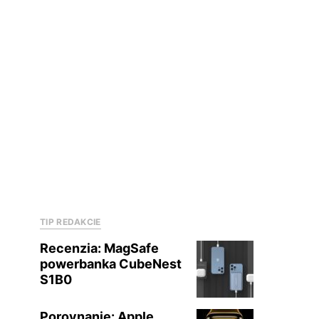
TIP REDAKCIE
Recenzia: MagSafe
powerbanka CubeNest
S1B0
Porovnanie: Apple