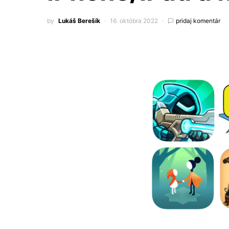
by
Lukáš Berešík
16. októbra 2022
pridaj komentár