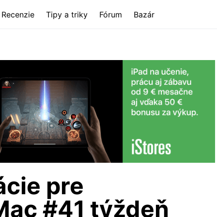
Recenzie
Tipy a triky
Fórum
Bazár
ácie pre
Mac #41 týždeň