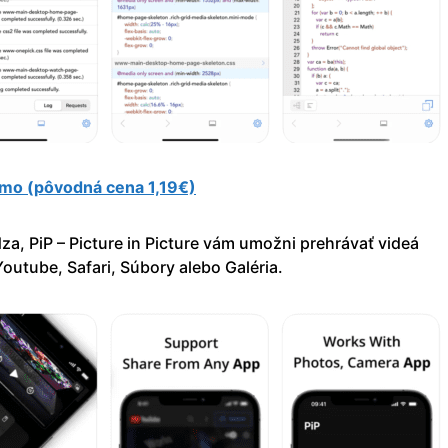
armo (pôvodná cena 1,19€)
za, PiP – Picture in Picture vám umožni prehrávať videá
Youtube, Safari, Súbory alebo Galéria.