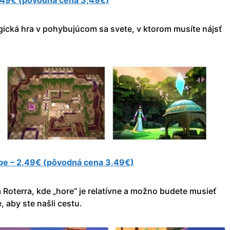
– 2,49€ (pôvodná cena 3,49€)
 logická hra v pohybujúcom sa svete, v ktorom musíte nájsť
pe – 2,49€ (pôvodná cena 3,49€)
Roterra, kde „hore“ je relatívne a možno budete musieť
, aby ste našli cestu.