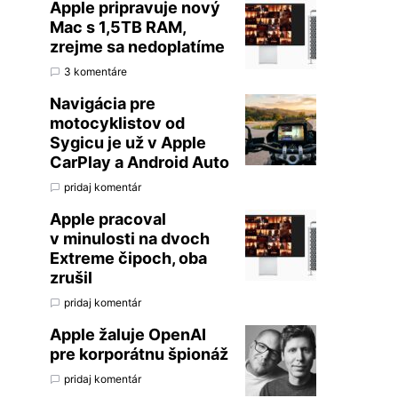
Apple pripravuje nový
Mac s 1,5TB RAM,
zrejme sa nedoplatíme
3 komentáre
Navigácia pre
motocyklistov od
Sygicu je už v Apple
CarPlay a Android Auto
pridaj komentár
Apple pracoval
v minulosti na dvoch
Extreme čipoch, oba
zrušil
pridaj komentár
Apple žaluje OpenAI
pre korporátnu špionáž
pridaj komentár