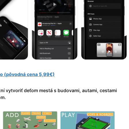
mo (pôvodná cena 5,99€)
ní vytvoriť deťom mestá s budovami, autami, cestami
om.