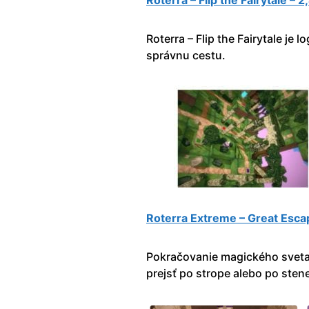
Roterra – Flip the Fairytale 
Roterra – Flip the Fairytale je
správnu cestu.
Roterra Extreme – Great Esca
Pokračovanie magického sveta 
prejsť po strope alebo po stene