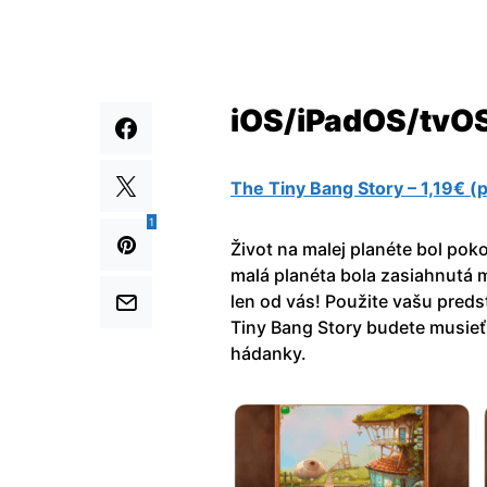
iOS/iPadOS/tv
The Tiny Bang Story – 1,19€ 
1
Život na malej planéte bol pok
malá planéta bola zasiahnutá 
len od vás! Použite vašu predst
Tiny Bang Story budete musieť 
hádanky.