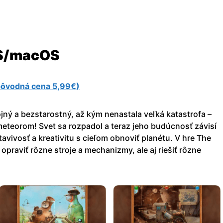
OS/macOS
(pôvodná cena 5,99€)
ojný a bezstarostný, až kým nenastala veľká katastrofa –
meteorom! Svet sa rozpadol a teraz jeho budúcnosť závisí
avivosť a kreativitu s cieľom obnoviť planétu. V hre The
opraviť rôzne stroje a mechanizmy, ale aj riešiť rôzne