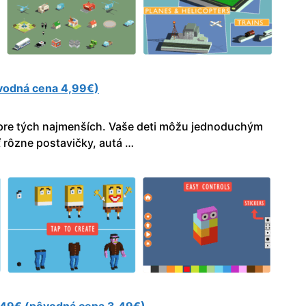
ôvodná cena 4,99€)
 pre tých najmenších. Vaše deti môžu jednoduchým
 rôzne postavičky, autá …