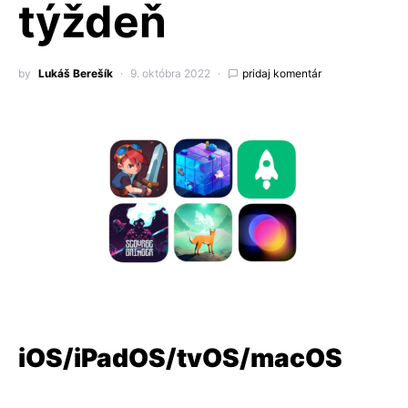
týždeň
by
Lukáš Berešík
9. októbra 2022
pridaj komentár
iOS/iPadOS/tvOS/macOS