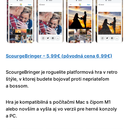
ScourgeBringer – 5,99€ (pôvodná cena 6,99€)
ScourgeBringer je roguelite platformová hra v retro
štýle, v ktorej budete bojovať proti nepriateľom
a bossom.
Hra je kompatibilná s počítačmi Mac s čipom M1
alebo novším a vyšla aj vo verzii pre herné konzoly
a PC.