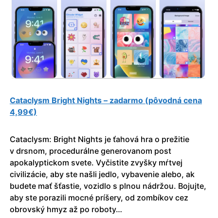
Cataclysm Bright Nights – zadarmo (pôvodná cena
4,99€)
Cataclysm: Bright Nights je ťahová hra o prežitie
v drsnom, procedurálne generovanom post
apokalyptickom svete. Vyčistite zvyšky mŕtvej
civilizácie, aby ste našli jedlo, vybavenie alebo, ak
budete mať šťastie, vozidlo s plnou nádržou. Bojujte,
aby ste porazili mocné príšery, od zombíkov cez
obrovský hmyz až po roboty…