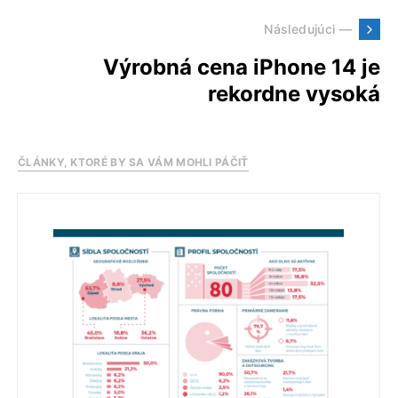
Následujúci —
Výrobná cena iPhone 14 je
rekordne vysoká
ČLÁNKY, KTORÉ BY SA VÁM MOHLI PÁČIŤ