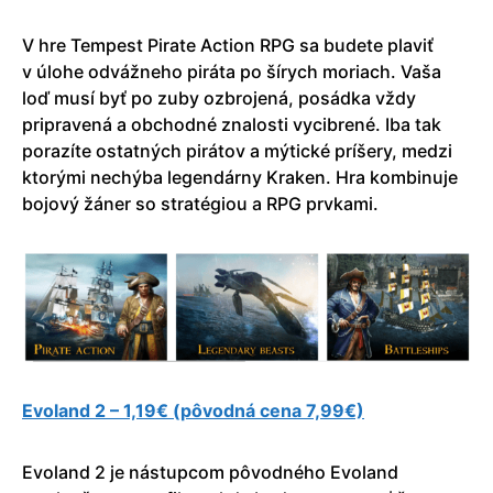
V hre Tempest Pirate Action RPG sa budete plaviť
v úlohe odvážneho piráta po šírych moriach. Vaša
loď musí byť po zuby ozbrojená, posádka vždy
pripravená a obchodné znalosti vycibrené. Iba tak
porazíte ostatných pirátov a mýtické príšery, medzi
ktorými nechýba legendárny Kraken. Hra kombinuje
bojový žáner so stratégiou a RPG prvkami.
Evoland 2 – 1,19€ (pôvodná cena 7,99€)
Evoland 2 je nástupcom pôvodného Evoland