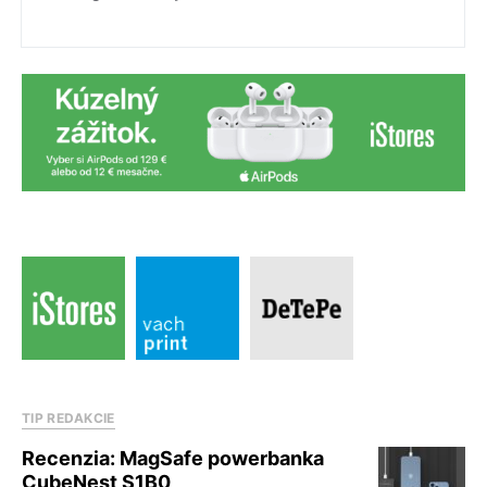
TIP REDAKCIE
Recenzia: MagSafe powerbanka
CubeNest S1B0