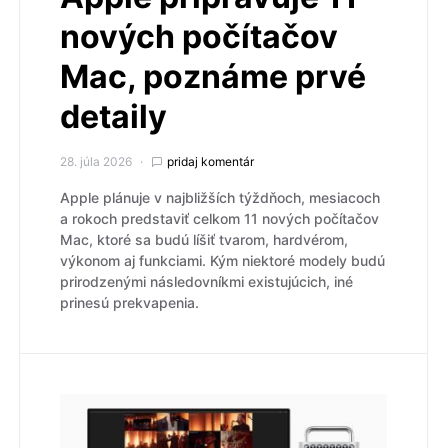
nových počítačov
Mac, poznáme prvé
detaily
28. júla 2026
pridaj komentár
Apple plánuje v najbližších týždňoch, mesiacoch
a rokoch predstaviť celkom 11 nových počítačov
Mac, ktoré sa budú líšiť tvarom, hardvérom,
výkonom aj funkciami. Kým niektoré modely budú
prirodzenými následovníkmi existujúcich, iné
prinesú prekvapenia.