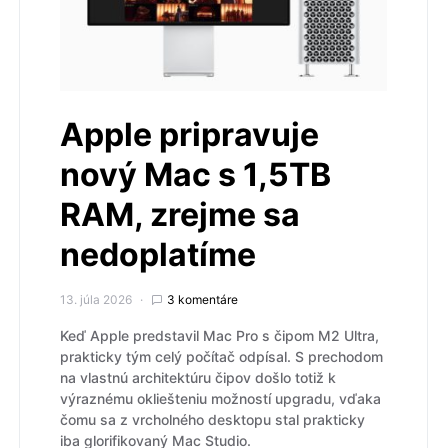
Apple pripravuje
nový Mac s 1,5TB
RAM, zrejme sa
nedoplatíme
13. júla 2026
3 komentáre
Keď Apple predstavil Mac Pro s čipom M2 Ultra,
prakticky tým celý počítač odpísal. S prechodom
na vlastnú architektúru čipov došlo totiž k
výraznému okliešteniu možností upgradu, vďaka
čomu sa z vrcholného desktopu stal prakticky
iba glorifikovaný Mac Studio.