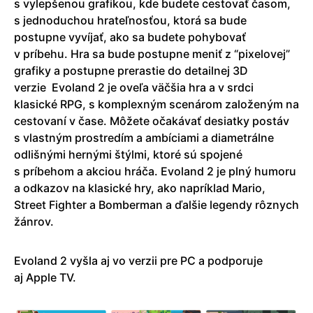
s vylepšenou grafikou, kde budete cestovať časom,
s jednoduchou hrateľnosťou, ktorá sa bude
postupne vyvíjať, ako sa budete pohybovať
v príbehu. Hra sa bude postupne meniť z “pixelovej”
grafiky a postupne prerastie do detailnej 3D
verzie
Evoland 2 je oveľa väčšia hra a v srdci
klasické RPG, s komplexným scenárom založeným na
cestovaní v čase. Môžete očakávať desiatky postáv
s vlastným prostredím a ambíciami a diametrálne
odlišnými hernými štýlmi, ktoré sú spojené
s príbehom a akciou hráča. Evoland 2 je plný humoru
a odkazov na klasické hry, ako napríklad Mario,
Street Fighter a Bomberman a ďalšie legendy rôznych
žánrov.
Evoland 2 vyšla aj vo verzii pre PC a podporuje
aj Apple TV.