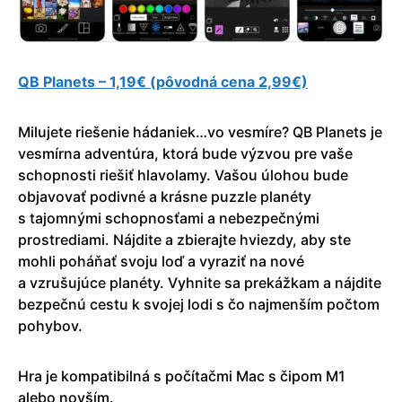
QB Planets – 1,19€ (pôvodná cena 2,99€)
Milujete riešenie hádaniek…vo vesmíre? QB Planets je
vesmírna adventúra, ktorá bude výzvou pre vaše
schopnosti riešiť hlavolamy. Vašou úlohou bude
objavovať podivné a krásne puzzle planéty
s tajomnými schopnosťami a nebezpečnými
prostrediami. Nájdite a zbierajte hviezdy, aby ste
mohli poháňať svoju loď a vyraziť na nové
a vzrušujúce planéty. Vyhnite sa prekážkam a nájdite
bezpečnú cestu k svojej lodi s čo najmenším počtom
pohybov.
Hra je kompatibilná s počítačmi Mac s čipom M1
alebo novším.