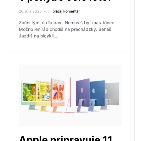
28. júla 2026
pridaj komentár
Začni tým, čo ťa baví. Nemusíš byť maratónec.
Možno len rád chodíš na prechádzky. Beháš.
Jazdíš na bicykli.…
Apple pripravuje 11