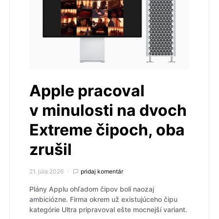
Apple pracoval
v minulosti na dvoch
Extreme čipoch, oba
zrušil
21. júla 2026
pridaj komentár
Plány Applu ohľadom čipov boli naozaj
ambiciózne. Firma okrem už existujúceho čipu
kategórie Ultra pripravoval ešte mocnejší variant.