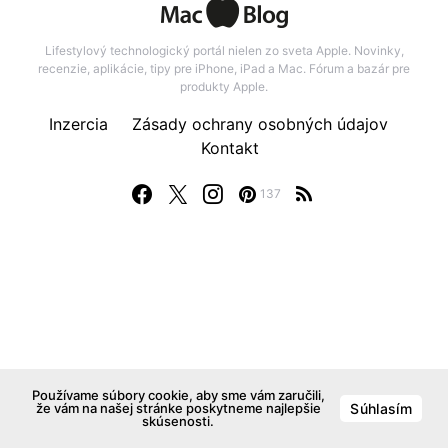
Lifestylový technologický portál nielen zo sveta Apple. Novinky,
recenzie, aplikácie, tipy pre iPhone, iPad a Mac. Fórum a bazár pre
produkty Apple.
Inzercia
Zásady ochrany osobných údajov
Kontakt
137
Používame súbory cookie, aby sme vám zaručili,
že vám na našej stránke poskytneme najlepšie
Súhlasím
skúsenosti.