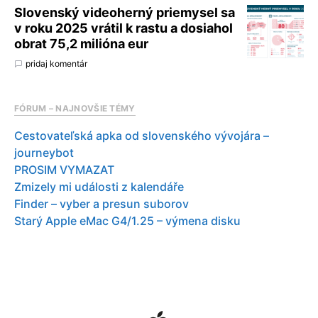
Slovenský videoherný priemysel sa
v roku 2025 vrátil k rastu a dosiahol
obrat 75,2 milióna eur
pridaj komentár
FÓRUM – NAJNOVŠIE TÉMY
Cestovateľská apka od slovenského vývojára –
journeybot
PROSIM VYMAZAT
Zmizely mi události z kalendáře
Finder – vyber a presun suborov
Starý Apple eMac G4/1.25 – výmena disku