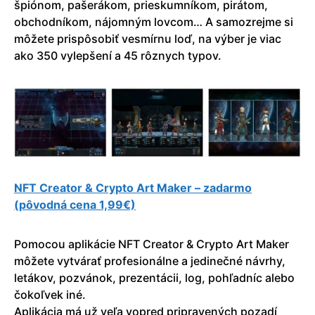
špiónom, pašerákom, prieskumníkom, pirátom,
obchodníkom, nájomným lovcom… A samozrejme si
môžete prispôsobiť vesmírnu loď, na výber je viac
ako 350 vylepšení a 45 rôznych typov.
NFT Creator & Crypto Art Maker – zadarmo
(pôvodná cena 1,99€)
Pomocou aplikácie NFT Creator & Crypto Art Maker
môžete vytvárať profesionálne a jedinečné návrhy,
letákov, pozvánok, prezentácii, log, pohľadníc alebo
čokoľvek iné.
Aplikácia má už veľa vopred pripravených pozadí