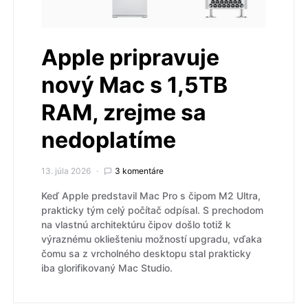
Apple pripravuje
nový Mac s 1,5TB
RAM, zrejme sa
nedoplatíme
13. júla 2026
3 komentáre
Keď Apple predstavil Mac Pro s čipom M2 Ultra,
prakticky tým celý počítač odpísal. S prechodom
na vlastnú architektúru čipov došlo totiž k
výraznému okliešteniu možností upgradu, vďaka
čomu sa z vrcholného desktopu stal prakticky
iba glorifikovaný Mac Studio.