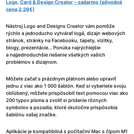
Logo, Card & Design Creato‪r – zadarmo (pôvodná
cena 2,29€)
Nástroj Logo and Designs Creator vám pomôže
rýchlo a jednoducho vytvárať logá, dizajn webových
stránok, stránky na Facebooku, tapety, vizitky,
blogy, prezentácie… Ponúka najrýchlejšie
a najjednoduchšie riešenie všetkých vašich
problémov s dizajnom.
Môžete začať s prázdnym plátnom alebo upraviť
jednu z viac ako 1 000 šablón. Keď si vyberiete svoju
obľúbený, môžete prispôsobiť text pomocou viac ako
200 typov písma a zvoliť si pridanie rôznych
symbolov a pozadia, ktoré skutočne prispôsobia
šablónu vašej značke.
Aplikácie je kompatibilná s počítačmi Mac s čipom M1