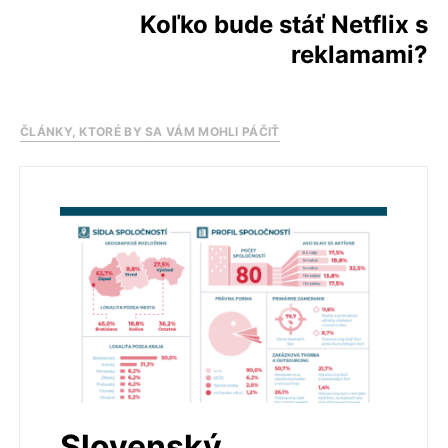
Koľko bude stáť Netflix s
reklamami?
ČLÁNKY, KTORÉ BY SA VÁM MOHLI PÁČIŤ
Slovenský