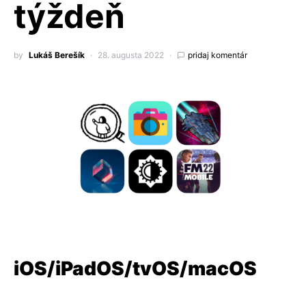
týždeň
by
Lukáš Berešík
28. augusta 2022
pridaj komentár
iOS/iPadOS/tvOS/macOS