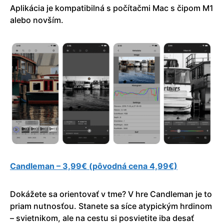
Aplikácia je kompatibilná s počítačmi Mac s čipom M1
alebo novším.
Candleman – 3,99€ (pôvodná cena 4,99€)
Dokážete sa orientovať v tme? V hre Candleman je to
priam nutnosťou. Stanete sa síce atypickým hrdinom
– svietnikom, ale na cestu si posvietite iba desať