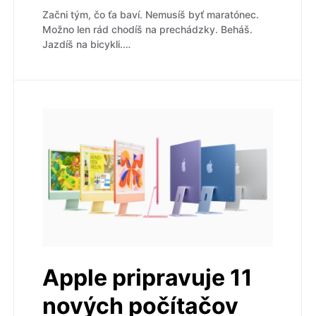
Začni tým, čo ťa baví. Nemusíš byť maratónec.
Možno len rád chodíš na prechádzky. Beháš.
Jazdíš na bicykli.…
Apple pripravuje 11
nových počítačov