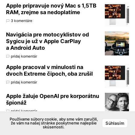
Apple pripravuje nový Mac s 1,5TB
RAM, zrejme sa nedoplatíme
3 komentáre
Navigácia pre motocyklistov od
Sygicu je už v Apple CarPlay
a Android Auto
pridaj komentár
Apple pracoval v minulosti na
dvoch Extreme čipoch, oba zrušil
pridaj komentár
Apple žaluje OpenAI pre korporátnu
špionáž
pridaj komentár
Používame súbory cookie, aby sme vám zaručili,
že vám na našej stránke poskytneme najlepšie
Súhlasím
Slovenský videoherný priemysel sa
skúsenosti.
v roku 2025 vrátil k rastu a dosiahol