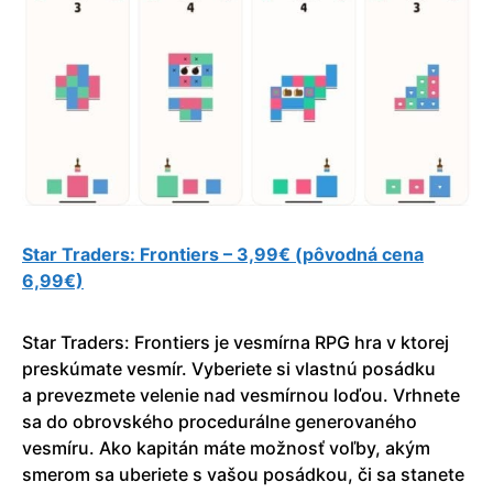
Star Traders: Frontiers – 3,99€ (pôvodná cena
6,99€)
Star Traders: Frontiers je vesmírna RPG hra v ktorej
preskúmate vesmír. Vyberiete si vlastnú posádku
a prevezmete velenie nad vesmírnou loďou. Vrhnete
sa do obrovského procedurálne generovaného
vesmíru. Ako kapitán máte možnosť voľby, akým
smerom sa uberiete s vašou posádkou, či sa stanete