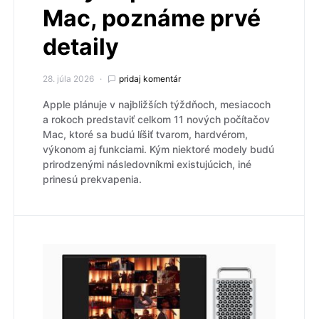
Mac, poznáme prvé
detaily
28. júla 2026
pridaj komentár
Apple plánuje v najbližších týždňoch, mesiacoch
a rokoch predstaviť celkom 11 nových počítačov
Mac, ktoré sa budú líšiť tvarom, hardvérom,
výkonom aj funkciami. Kým niektoré modely budú
prirodzenými následovníkmi existujúcich, iné
prinesú prekvapenia.