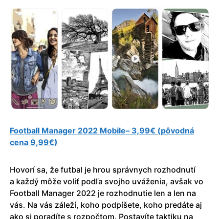
Football Manager 2022 Mobile– 3,99€ (pôvodná
cena 9,99€)
Hovorí sa, že futbal je hrou správnych rozhodnutí
a každý môže voliť podľa svojho uváženia, avšak vo
Football Manager 2022 je rozhodnutie len a len na
vás. Na vás záleží, koho podpíšete, koho predáte aj
ako si poradíte s rozpočtom. Postavíte taktiku na