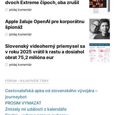
dvoch Extreme čipoch, oba zrušil
pridaj komentár
Apple žaluje OpenAI pre korporátnu
špionáž
pridaj komentár
Slovenský videoherný priemysel sa
v roku 2025 vrátil k rastu a dosiahol
obrat 75,2 milióna eur
pridaj komentár
FÓRUM – NAJNOVŠIE TÉMY
Cestovateľská apka od slovenského vývojára –
journeybot
PROSIM VYMAZAT
Zmizely mi události z kalendáře