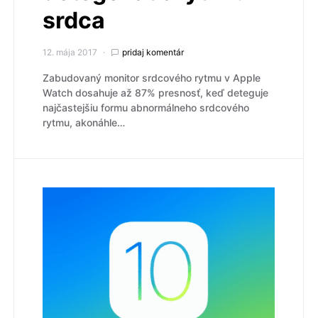
srdca
12. mája 2017
pridaj komentár
Zabudovaný monitor srdcového rytmu v Apple
Watch dosahuje až 87% presnosť, keď deteguje
najčastejšiu formu abnormálneho srdcového
rytmu, akonáhle…