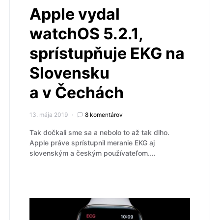
Apple vydal
watchOS 5.2.1,
sprístupňuje EKG na
Slovensku
a v Čechách
13. mája 2019
8 komentárov
Tak dočkali sme sa a nebolo to až tak dlho.
Apple práve sprístupnil meranie EKG aj
slovenským a českým používateľom.…