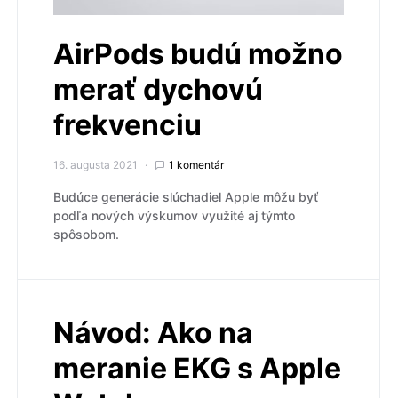
AirPods budú možno
merať dychovú
frekvenciu
16. augusta 2021
1 komentár
Budúce generácie slúchadiel Apple môžu byť
podľa nových výskumov využité aj týmto
spôsobom.
Návod: Ako na
meranie EKG s Apple