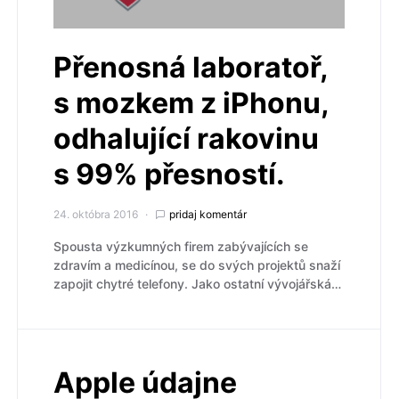
Přenosná laboratoř,
s mozkem z iPhonu,
odhalující rakovinu
s 99% přesností.
24. októbra 2016
pridaj komentár
Spousta výzkumných firem zabývajících se
zdravím a medicínou, se do svých projektů snaží
zapojit chytré telefony. Jako ostatní vývojářská…
Apple údajne