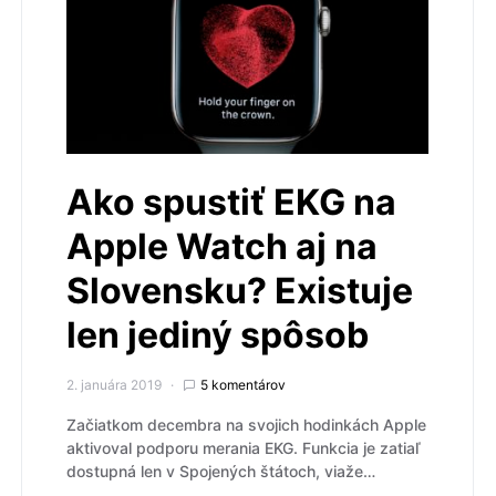
Ako spustiť EKG na
Apple Watch aj na
Slovensku? Existuje
len jediný spôsob
2. januára 2019
5 komentárov
Začiatkom decembra na svojich hodinkách Apple
aktivoval podporu merania EKG. Funkcia je zatiaľ
dostupná len v Spojených štátoch, viaže…