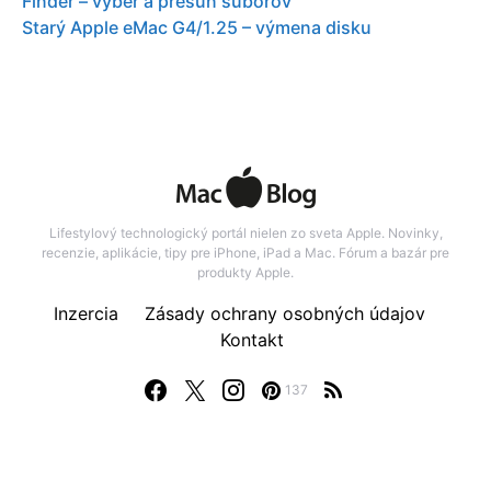
Finder – vyber a presun suborov
Starý Apple eMac G4/1.25 – výmena disku
Lifestylový technologický portál nielen zo sveta Apple. Novinky,
recenzie, aplikácie, tipy pre iPhone, iPad a Mac. Fórum a bazár pre
produkty Apple.
Inzercia
Zásady ochrany osobných údajov
Kontakt
137