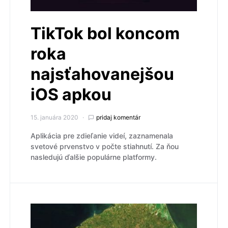
TikTok bol koncom
roka
najsťahovanejšou
iOS apkou
15. januára 2020
pridaj komentár
Aplikácia pre zdieľanie videí, zaznamenala
svetové prvenstvo v počte stiahnutí. Za ňou
nasledujú ďalšie populárne platformy.