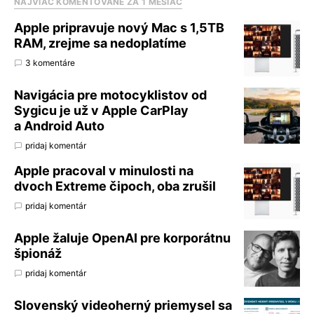
NAJVIAC KOMENTOVANÉ ZA 1 MESIAC
Apple pripravuje nový Mac s 1,5TB
RAM, zrejme sa nedoplatíme
3 komentáre
Navigácia pre motocyklistov od
Sygicu je už v Apple CarPlay
a Android Auto
pridaj komentár
Apple pracoval v minulosti na
dvoch Extreme čipoch, oba zrušil
pridaj komentár
Apple žaluje OpenAI pre korporátnu
špionáž
pridaj komentár
Slovenský videoherný priemysel sa