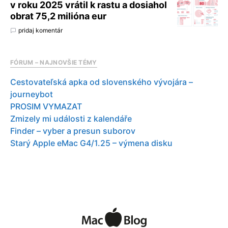
v roku 2025 vrátil k rastu a dosiahol
obrat 75,2 milióna eur
pridaj komentár
FÓRUM – NAJNOVŠIE TÉMY
Cestovateľská apka od slovenského vývojára –
journeybot
PROSIM VYMAZAT
Zmizely mi události z kalendáře
Finder – vyber a presun suborov
Starý Apple eMac G4/1.25 – výmena disku