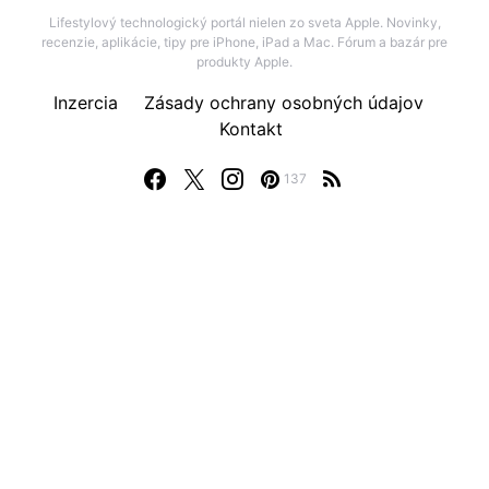
Lifestylový technologický portál nielen zo sveta Apple. Novinky,
recenzie, aplikácie, tipy pre iPhone, iPad a Mac. Fórum a bazár pre
produkty Apple.
Inzercia
Zásady ochrany osobných údajov
Kontakt
137