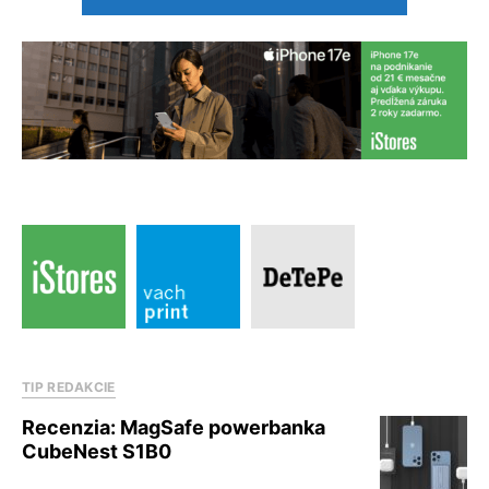
TIP REDAKCIE
Recenzia: MagSafe powerbanka
CubeNest S1B0