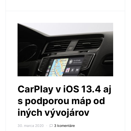
CarPlay v iOS 13.4 aj
s podporou máp od
iných vývojárov
30. marca 2020
3 komentáre