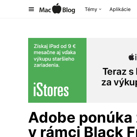
Témy
Aplikácie
Adobe ponúka 
v rámci Black F