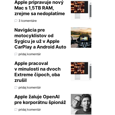
Apple pripravuje nový
Mac s 1,5TB RAM,
zrejme sa nedoplatíme
3 komentáre
Navigácia pre
motocyklistov od
Sygicu je už v Apple
CarPlay a Android Auto
pridaj komentár
Apple pracoval
v minulosti na dvoch
Extreme čipoch, oba
zrušil
pridaj komentár
Apple žaluje OpenAI
pre korporátnu špionáž
pridaj komentár