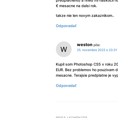
predplatneho) a hned mi naskocil n
€ mesacne na dalsi rok.
takze nie len novym zakaznikom..
Odpovedať
weston
píše:
25. novembra 2022 o 23:31
Kupil som Photoshop CS5 v roku 20
EUR. Bez problemov ho pouzivam do
mesacne. Terajsie predplatne je vy
Odpovedať
PRIDAJ KOMENTÁR