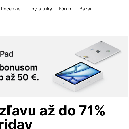
Recenzie
Tipy a triky
Fórum
Bazár
zľavu až do 71%
riday