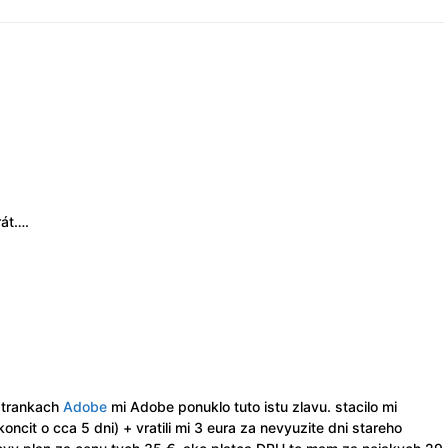
rát….
 strankach
Adobe
mi Adobe ponuklo tuto istu zlavu. stacilo mi
koncit o cca 5 dni) + vratili mi 3 eura za nevyuzite dni stareho