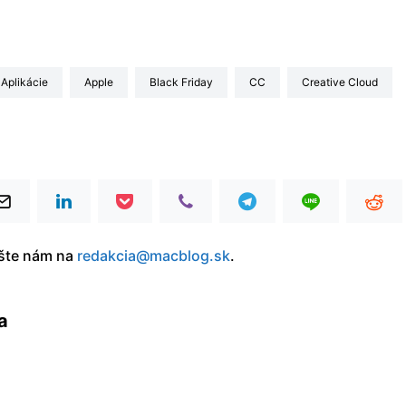
Aplikácie
Apple
Black Friday
CC
Creative Cloud
íšte nám na
redakcia@macblog.sk
.
a