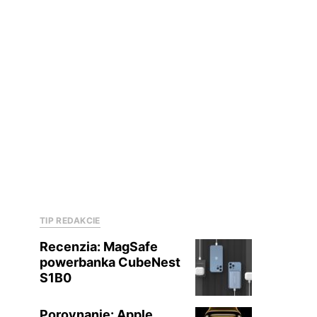
TIP REDAKCIE
Recenzia: MagSafe
powerbanka CubeNest
S1B0
Porovnanie: Apple