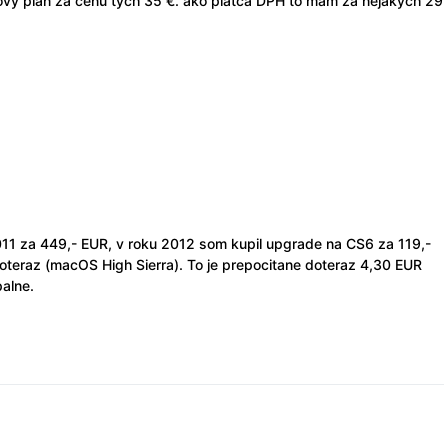
ovy plan za cenu tych 35 €. ako platca DPH to mam za nejakych 29
11 za 449,- EUR, v roku 2012 som kupil upgrade na CS6 za 119,-
teraz (macOS High Sierra). To je prepocitane doteraz 4,30 EUR
palne.