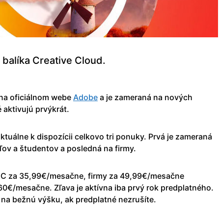
i balíka Creative Cloud.
na oficiálnom webe
Adobe
a je zameraná na nových
 aktivujú prvýkrát.
 aktuálne k dispozícii celkovo tri ponuky. Prvá je zameraná
eľov a študentov a posledná na firmy.
k CC za 35,99€/mesačne, firmy za 49,99€/mesačne
5,60€/mesačne. Zľava je aktívna iba prvý rok predplatného.
 na bežnú výšku, ak predplatné nezrušíte.