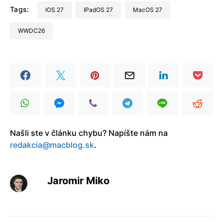
Tags:
iOS 27
iPadOS 27
macOS 27
WWDC26
Našli ste v článku chybu? Napíšte nám na
redakcia@macblog.sk
.
Jaromir Miko