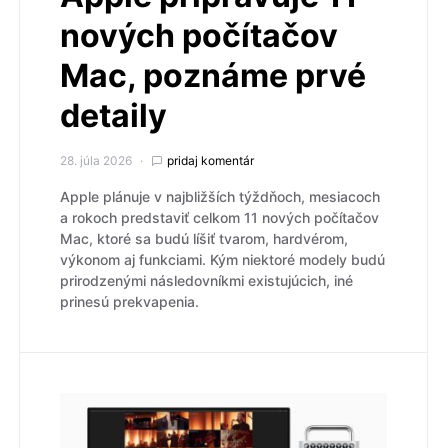
nových počítačov
Mac, poznáme prvé
detaily
28. júla 2026
pridaj komentár
Apple plánuje v najbližších týždňoch, mesiacoch
a rokoch predstaviť celkom 11 nových počítačov
Mac, ktoré sa budú líšiť tvarom, hardvérom,
výkonom aj funkciami. Kým niektoré modely budú
prirodzenými následovníkmi existujúcich, iné
prinesú prekvapenia.