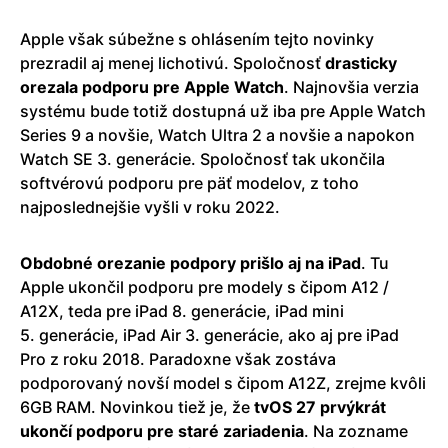
Apple však súbežne s ohlásením tejto novinky
prezradil aj menej lichotivú. Spoločnosť
drasticky
orezala podporu pre Apple Watch
. Najnovšia verzia
systému bude totiž dostupná už iba pre Apple Watch
Series 9 a novšie, Watch Ultra 2 a novšie a napokon
Watch SE 3. generácie. Spoločnosť tak ukončila
softvérovú podporu pre päť modelov, z toho
najposlednejšie vyšli v roku 2022.
Obdobné orezanie podpory prišlo aj na iPad
. Tu
Apple ukončil podporu pre modely s čipom A12 /
A12X, teda pre iPad 8. generácie, iPad mini
5. generácie, iPad Air 3. generácie, ako aj pre iPad
Pro z roku 2018. Paradoxne však zostáva
podporovaný novší model s čipom A12Z, zrejme kvôli
6GB RAM. Novinkou tiež je, že
tvOS 27 prvýkrát
ukončí podporu pre staré zariadenia
. Na zozname