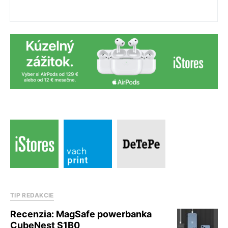
TIP REDAKCIE
Recenzia: MagSafe powerbanka
CubeNest S1B0