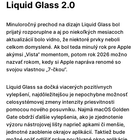
Liquid Glass 2.0
Minuloročný prechod na dizajn Liquid Glass bol
prijatý rozporuplne a aj po niekoľkých mesiacoch
aktualizácií bolo vidno, že niektoré prvky neboli
celkom domyslené. Ak bol teda minulý rok pre Apple
akýmsi „Vista“ momentom, potom rok 2026 možno
nazvať rokom, kedy si Apple napráva renomé so
svojou vlastnou „7-čkou“.
Liquid Glass sa dočká viacerých pozitívnych
vylepšení, najdôležitejšou je nepochybne možnosť
celosystémovej zmeny intenzity priesvitnosti
pomocou nového posuvníku. Najmä macOS Golden
Gate obdrží ďalšie vylepšenia, ako je zjednotenie
výzoru nástrojovej lišty naprieč apkami či menšie,
jednotné zaoblenie okrajov aplikácií. Taktiež bude
možné opäť odlíšiť práve používané okno aplikácie