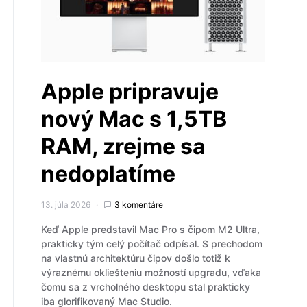
Apple pripravuje
nový Mac s 1,5TB
RAM, zrejme sa
nedoplatíme
13. júla 2026
3 komentáre
Keď Apple predstavil Mac Pro s čipom M2 Ultra,
prakticky tým celý počítač odpísal. S prechodom
na vlastnú architektúru čipov došlo totiž k
výraznému okliešteniu možností upgradu, vďaka
čomu sa z vrcholného desktopu stal prakticky
iba glorifikovaný Mac Studio.