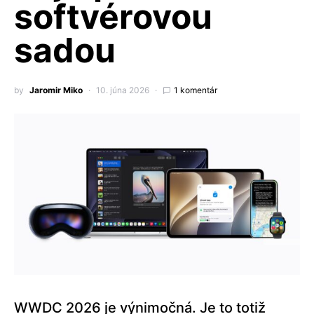
softvérovou
sadou
by
Jaromir Miko
10. júna 2026
1 komentár
WWDC 2026 je výnimočná. Je to totiž