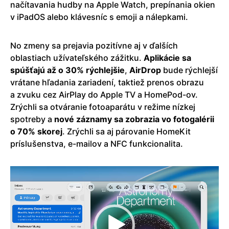
načítavania hudby na Apple Watch, prepínania okien
v iPadOS alebo klávesníc s emoji a nálepkami.
No zmeny sa prejavia pozitívne aj v ďalších
oblastiach užívateľského zážitku.
Aplikácie sa
spúšťajú až o 30% rýchlejšie
,
AirDrop
bude rýchlejší
vrátane hľadania zariadení, taktiež prenos obrazu
a zvuku cez AirPlay do Apple TV a HomePod-ov.
Zrýchli sa otváranie fotoaparátu v režime nízkej
spotreby a
nové záznamy sa zobrazia vo fotogalérii
o 70% skorej
. Zrýchli sa aj párovanie HomeKit
príslušenstva, e-mailov a NFC funkcionalita.
Video
prehrávač