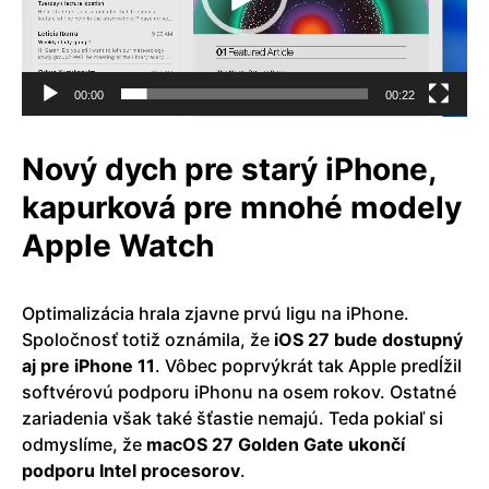
00:00
00:22
Nový dych pre starý iPhone,
kapurková pre mnohé modely
Apple Watch
Optimalizácia hrala zjavne prvú ligu na iPhone.
Spoločnosť totiž oznámila, že
iOS 27 bude dostupný
aj pre iPhone 11
. Vôbec poprvýkrát tak Apple predĺžil
softvérovú podporu iPhonu na osem rokov. Ostatné
zariadenia však také šťastie nemajú. Teda pokiaľ si
odmyslíme, že
macOS 27 Golden Gate ukončí
podporu Intel procesorov
.