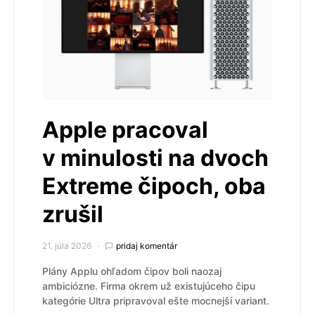
Apple pracoval
v minulosti na dvoch
Extreme čipoch, oba
zrušil
21. júla 2026
pridaj komentár
Plány Applu ohľadom čipov boli naozaj
ambiciózne. Firma okrem už existujúceho čipu
kategórie Ultra pripravoval ešte mocnejší variant.