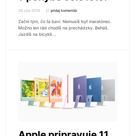
28. júla 2026
pridaj komentár
Začni tým, čo ťa baví. Nemusíš byť maratónec.
Možno len rád chodíš na prechádzky. Beháš.
Jazdíš na bicykli.…
Apple pripravuje 11