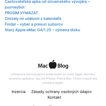
Cestovateľská apka od slovenského vývojára –
journeybot
PROSIM VYMAZAT
Zmizely mi události z kalendáře
Finder – vyber a presun suborov
Starý Apple eMac G4/1.25 – výmena disku
Lifestylový technologický portál nielen zo sveta Apple. Novinky,
recenzie, aplikácie, tipy pre iPhone, iPad a Mac. Fórum a bazár pre
produkty Apple.
Inzercia
Zásady ochrany osobných údajov
Kontakt