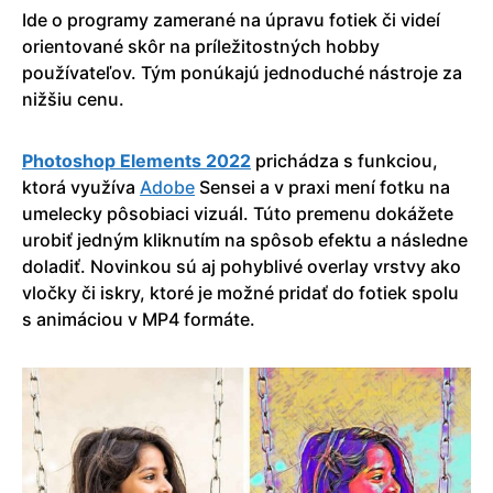
Ide o programy zamerané na úpravu fotiek či videí
orientované skôr na príležitostných hobby
používateľov. Tým ponúkajú jednoduché nástroje za
nižšiu cenu.
Photoshop Elements 2022
prichádza s funkciou,
ktorá využíva
Adobe
Sensei a v praxi mení fotku na
umelecky pôsobiaci vizuál. Túto premenu dokážete
urobiť jedným kliknutím na spôsob efektu a následne
doladiť. Novinkou sú aj pohyblivé overlay vrstvy ako
vločky či iskry, ktoré je možné pridať do fotiek spolu
s animáciou v MP4 formáte.