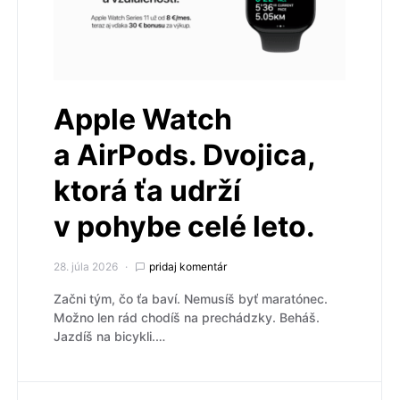
Apple Watch
a AirPods. Dvojica,
ktorá ťa udrží
v pohybe celé leto.
28. júla 2026
pridaj komentár
Začni tým, čo ťa baví. Nemusíš byť maratónec.
Možno len rád chodíš na prechádzky. Beháš.
Jazdíš na bicykli.…