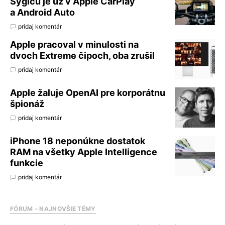
Sygicu je už v Apple CarPlay
a Android Auto
pridaj komentár
Apple pracoval v minulosti na
dvoch Extreme čipoch, oba zrušil
pridaj komentár
Apple žaluje OpenAI pre korporátnu
špionáž
pridaj komentár
iPhone 18 neponúkne dostatok
RAM na všetky Apple Intelligence
funkcie
pridaj komentár
FÓRUM – NAJNOVŠIE TÉMY