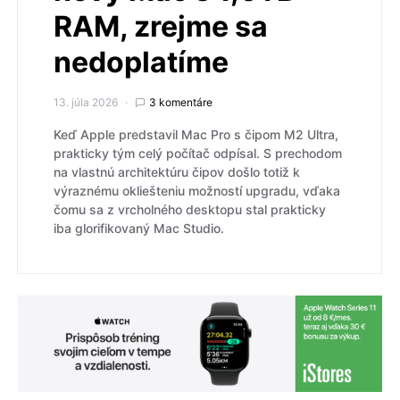
RAM, zrejme sa
nedoplatíme
13. júla 2026
3 komentáre
Keď Apple predstavil Mac Pro s čipom M2 Ultra,
prakticky tým celý počítač odpísal. S prechodom
na vlastnú architektúru čipov došlo totiž k
výraznému okliešteniu možností upgradu, vďaka
čomu sa z vrcholného desktopu stal prakticky
iba glorifikovaný Mac Studio.