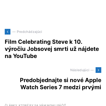
— Predchádzajúci
Film Celebrating Steve k 10.
výročiu Jobsovej smrti už nájdete
na YouTube
Následujúci —
Predobjednajte si nové Apple
Watch Series 7 medzi prvými
ČLÁNKY, KTORÉ BY SA VÁM MOHLI PÁČIŤ