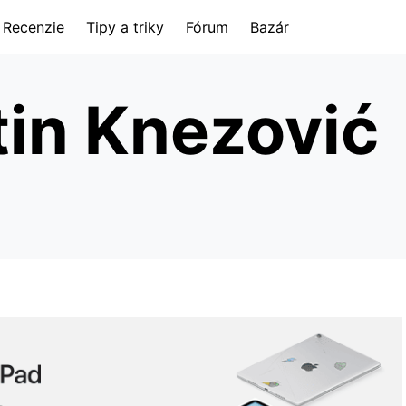
Recenzie
Tipy a triky
Fórum
Bazár
in Knezović