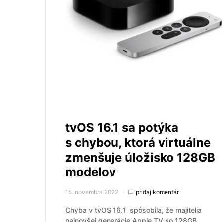
tvOS 16.1 sa potýka
s chybou, ktorá virtuálne
zmenšuje úložisko 128GB
modelov
15. novembra 2022
pridaj komentár
Chyba v tvOS 16.1 spôsobila, že majitelia
najnovšej generácie Apple TV so 128GB