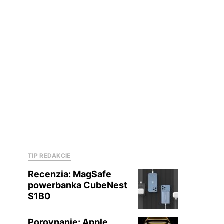
TIP REDAKCIE
Recenzia: MagSafe
powerbanka CubeNest
S1B0
Porovnanie: Apple