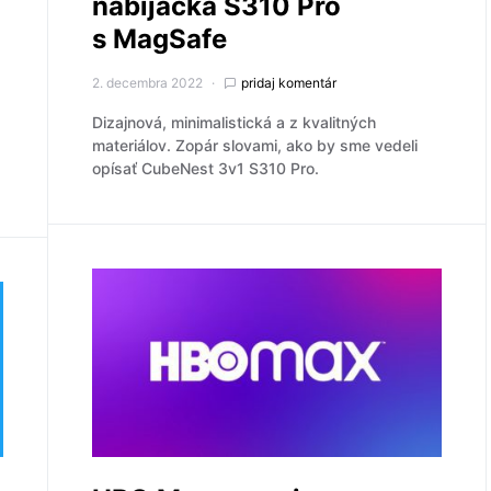
nabíjačka S310 Pro
s MagSafe
2. decembra 2022
pridaj komentár
Dizajnová, minimalistická a z kvalitných
materiálov. Zopár slovami, ako by sme vedeli
opísať CubeNest 3v1 S310 Pro.