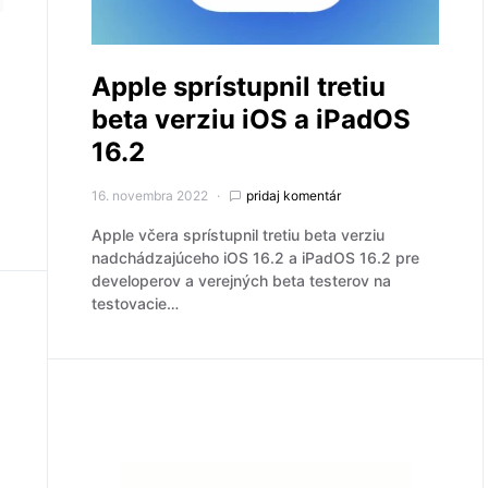
Apple sprístupnil tretiu
beta verziu iOS a iPadOS
16.2
16. novembra 2022
pridaj komentár
Apple včera sprístupnil tretiu beta verziu
nadchádzajúceho iOS 16.2 a iPadOS 16.2 pre
developerov a verejných beta testerov na
testovacie…