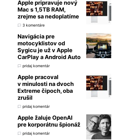
Apple pripravuje nový
Mac s 1,5TB RAM,
zrejme sa nedoplatíme
3 komentáre
Navigácia pre
motocyklistov od
Sygicu je už v Apple
CarPlay a Android Auto
pridaj komentár
Apple pracoval
v minulosti na dvoch
Extreme čipoch, oba
zrušil
pridaj komentár
Apple žaluje OpenAI
pre korporátnu špionáž
pridaj komentár