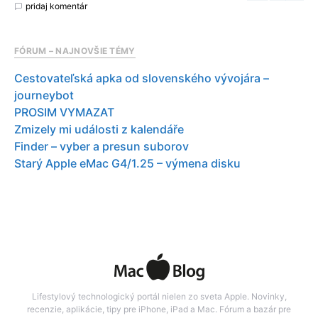
pridaj komentár
FÓRUM – NAJNOVŠIE TÉMY
Cestovateľská apka od slovenského vývojára –
journeybot
PROSIM VYMAZAT
Zmizely mi události z kalendáře
Finder – vyber a presun suborov
Starý Apple eMac G4/1.25 – výmena disku
Lifestylový technologický portál nielen zo sveta Apple. Novinky,
recenzie, aplikácie, tipy pre iPhone, iPad a Mac. Fórum a bazár pre