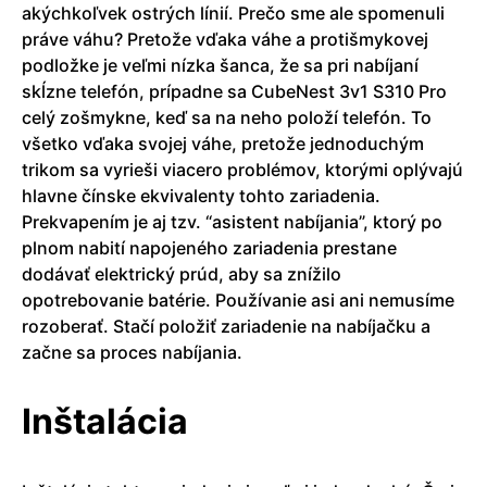
akýchkoľvek ostrých línií. Prečo sme ale spomenuli
práve váhu? Pretože vďaka váhe a protišmykovej
podložke je veľmi nízka šanca, že sa pri nabíjaní
skĺzne telefón, prípadne sa CubeNest 3v1 S310 Pro
celý zošmykne, keď sa na neho položí telefón. To
všetko vďaka svojej váhe, pretože jednoduchým
trikom sa vyrieši viacero problémov, ktorými oplývajú
hlavne čínske ekvivalenty tohto zariadenia.
Prekvapením je aj tzv. “asistent nabíjania”, ktorý po
plnom nabití napojeného zariadenia prestane
dodávať elektrický prúd, aby sa znížilo
opotrebovanie batérie. Používanie asi ani nemusíme
rozoberať. Stačí položiť zariadenie na nabíjačku a
začne sa proces nabíjania.
Inštalácia