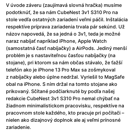
V úvode záveru (zaujímavá slovná hračka) musíme
podotknúť, že sa nám CubeNest 3v1 S310 Pro na
stole vedľa ostatných zariadení veľmi páčil. Inštalácia
respektíve príprava zariadenia trvala pár sekúnd. Už
názov napovedá, že sa jedná o 3v1, teda je možné
naraz nabíjať napríklad iPhone, Apple Watch
(samostatná časť nabíjačky) a AirPods. Jediný menší
problém je s nastaviteľnou časťou nabíjačky (na
stojane), pri ktorom sa nám občas stávalo, že ťažší
telefón ako je iPhone 13 Pro Max sa zošmykoval
z nabíjačky alebo úplne nedržal. Vyriešil to MagSafe
obal na iPhone. S ním držal na tomto stojane ako
prikovaný. Sčítané podčiarknuté by podľa našej
redakcie CubeNest 3v1 S310 Pro nemal chýbať na
žiadnom minimalistickom pracovisku, respektíve na
pracovnom stole každého, kto pracuje pri počítači –
nielen ako dizajnový doplnok ale aj veľmi prínosné
zariadenie.