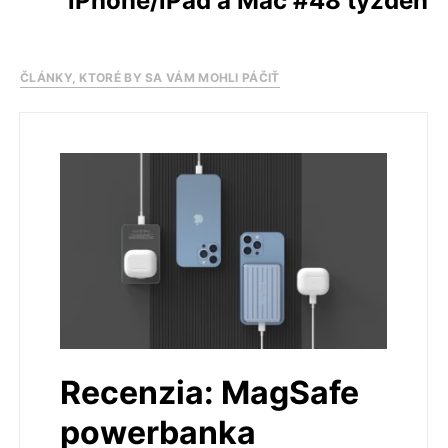
iPhone/iPad a Mac #48 týždeň
ČLÁNKY, KTORÉ BY SA VÁM MOHLI PÁČIŤ
Recenzia: MagSafe
powerbanka