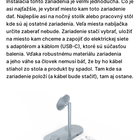
Inštalácia tohto zariadenia je veľmi jednoduchá. Čo je
asi najťažšie, je vybrať miesto kam toto zariadenie
dať. Najlepšie asi na nočný stolík alebo pracovný stôl
kde sú aj ostatné zariadenia. Veľa miesta nabíjačka
určite zaberať nebude. Zariadenie stačí vybrať, uložiť
na miesto kam chceme a zapojiť do elektrickej siete
s adaptérom a káblom (USB-C), ktoré sú súčasťou
balenia. Vďaka robustnému materiálu zariadenia
a jeho váhe sa človek nemusí báť, že by ho kábel
stiahol zo stola a produkt by spadol. Tam kde sa
zariadenie položí (a kábel bude stačiť), tam aj ostane.