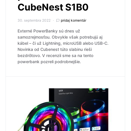
CubeNest S1B0
30. septembra 2022
pridaj komentár
Externé PowerBanky sú dnes už
samozrejmosťou. Obvykle však potrebujú aj
kábel – či už Lightning, microUSB alebo USB-C.
Novinka od Cubenest túto slabinu rieši
bezdrôtovo. V recenzii sme sa na tento
powerbank pozreli podrobnejšie.