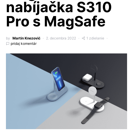
nabíjačka S310
Pro s MagSafe
by
Martin Knezović
2. decembra 2022
1 zdielanie
pridaj komentár