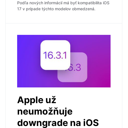
Podľa nových informácií má byť kompatibilita iOS
17 v prípade týchto modelov obmedzená.
Apple už
neumožňuje
downgrade na iOS