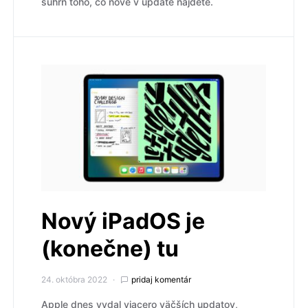
súhrn toho, čo nové v update nájdete.
Nový iPadOS je
(konečne) tu
24. októbra 2022
pridaj komentár
Apple dnes vydal viacero väčších updatov,