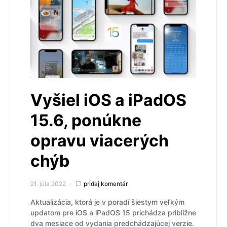
Vyšiel iOS a iPadOS
15.6, ponúkne
opravu viacerých
chýb
21. júla 2022
pridaj komentár
Aktualizácia, ktorá je v poradí šiestym veľkým
updatom pre iOS a iPadOS 15 prichádza približne
dva mesiace od vydania predchádzajúcej verzie.