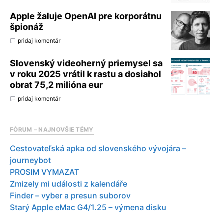
Apple žaluje OpenAI pre korporátnu
špionáž
pridaj komentár
Slovenský videoherný priemysel sa
v roku 2025 vrátil k rastu a dosiahol
obrat 75,2 milióna eur
pridaj komentár
FÓRUM – NAJNOVŠIE TÉMY
Cestovateľská apka od slovenského vývojára –
journeybot
PROSIM VYMAZAT
Zmizely mi události z kalendáře
Finder – vyber a presun suborov
Starý Apple eMac G4/1.25 – výmena disku