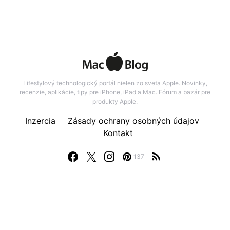
Lifestylový technologický portál nielen zo sveta Apple. Novinky,
recenzie, aplikácie, tipy pre iPhone, iPad a Mac. Fórum a bazár pre
produkty Apple.
Inzercia
Zásady ochrany osobných údajov
Kontakt
137