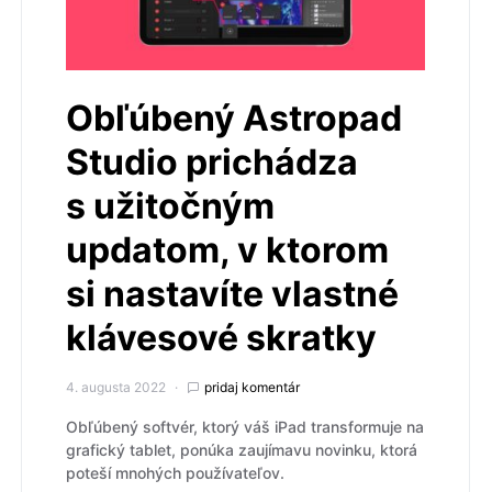
Obľúbený Astropad
Studio prichádza
s užitočným
updatom, v ktorom
si nastavíte vlastné
klávesové skratky
4. augusta 2022
pridaj komentár
Obľúbený softvér, ktorý váš iPad transformuje na
grafický tablet, ponúka zaujímavu novinku, ktorá
poteší mnohých používateľov.