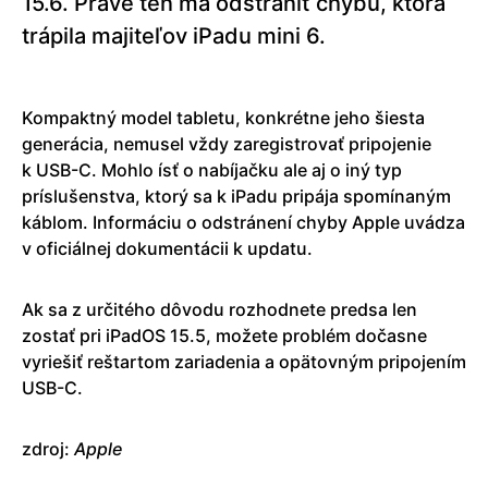
15.6. Práve ten má odstrániť chybu, ktorá
trápila majiteľov iPadu mini 6.
Kompaktný model tabletu, konkrétne jeho šiesta
generácia, nemusel vždy zaregistrovať pripojenie
k USB-C. Mohlo ísť o nabíjačku ale aj o iný typ
príslušenstva, ktorý sa k iPadu pripája spomínaným
káblom. Informáciu o odstránení chyby Apple uvádza
v oficiálnej dokumentácii k updatu.
Ak sa z určitého dôvodu rozhodnete predsa len
zostať pri iPadOS 15.5, možete problém dočasne
vyriešiť reštartom zariadenia a opätovným pripojením
USB-C.
zdroj:
Apple