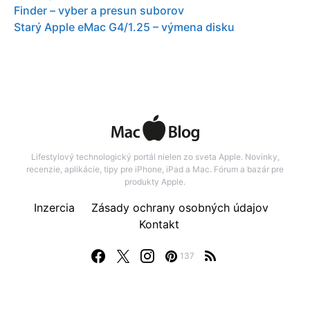
Finder – vyber a presun suborov
Starý Apple eMac G4/1.25 – výmena disku
Lifestylový technologický portál nielen zo sveta Apple. Novinky,
recenzie, aplikácie, tipy pre iPhone, iPad a Mac. Fórum a bazár pre
produkty Apple.
Inzercia
Zásady ochrany osobných údajov
Kontakt
137