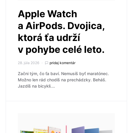
Apple Watch
a AirPods. Dvojica,
ktorá ťa udrží
v pohybe celé leto.
28. júla 2026
pridaj komentár
Začni tým, čo ťa baví. Nemusíš byť maratónec.
Možno len rád chodíš na prechádzky. Beháš.
Jazdíš na bicykli.…