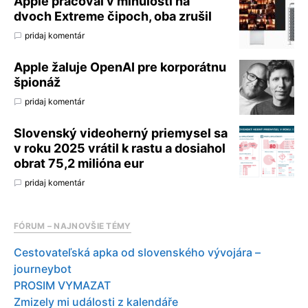
Apple pracoval v minulosti na
dvoch Extreme čipoch, oba zrušil
pridaj komentár
Apple žaluje OpenAI pre korporátnu
špionáž
pridaj komentár
Slovenský videoherný priemysel sa
v roku 2025 vrátil k rastu a dosiahol
obrat 75,2 milióna eur
pridaj komentár
FÓRUM – NAJNOVŠIE TÉMY
Cestovateľská apka od slovenského vývojára –
journeybot
PROSIM VYMAZAT
Zmizely mi události z kalendáře