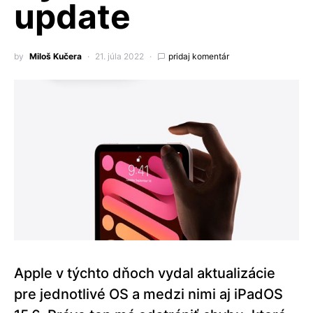
update
by
Miloš Kučera
21. júla 2022
pridaj komentár
Apple v týchto dňoch vydal aktualizácie
pre jednotlivé OS a medzi nimi aj iPadOS