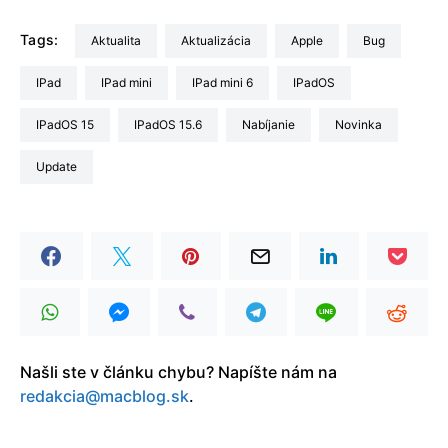
Tags:
aktualita
aktualizácia
Apple
Bug
iPad
iPad mini
iPad mini 6
iPadOS
iPadOS 15
iPadOS 15.6
nabíjanie
Novinka
update
Našli ste v článku chybu? Napíšte nám na
redakcia@macblog.sk
.