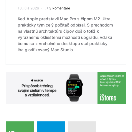
13. júla 2026
3 komentáre
Keď Apple predstavil Mac Pro s čipom M2 Ultra,
prakticky tým celý počítač odpísal. S prechodom
na vlastnú architektúru čipov došlo totiž k
výraznému okliešteniu možností upgradu, vďaka
čomu sa z vrcholného desktopu stal prakticky
iba glorifikovaný Mac Studio.