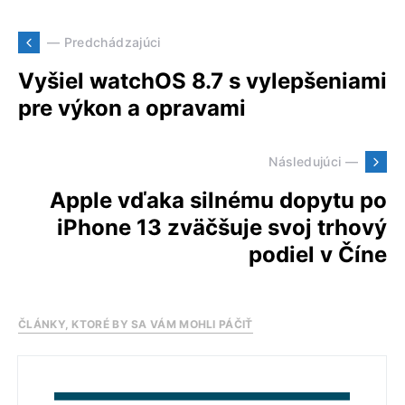
— Predchádzajúci
Vyšiel watchOS 8.7 s vylepšeniami
pre výkon a opravami
Následujúci —
Apple vďaka silnému dopytu po
iPhone 13 zväčšuje svoj trhový
podiel v Číne
ČLÁNKY, KTORÉ BY SA VÁM MOHLI PÁČIŤ