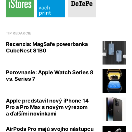
TIP REDAKCIE
Recenzia: MagSafe powerbanka
CubeNest S1B0
Porovnanie: Apple Watch Series 8
vs. Series 7
Apple predstavil nový iPhone 14
Pro a Pro Max s novým výrezom
a ďalšími novinkami
AirPods Pro majú svojho nástupcu