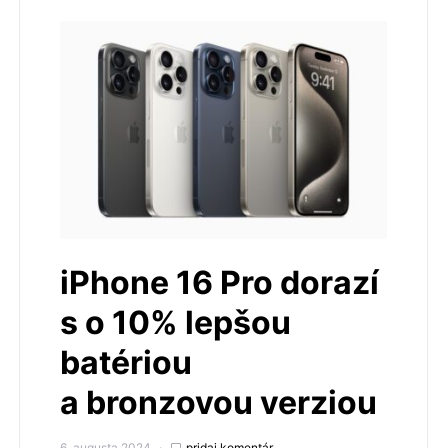
iPhone 16 Pro dorazí
s o 10% lepšou
batériou
a bronzovou verziou
6. augusta 2024
pridaj komentár