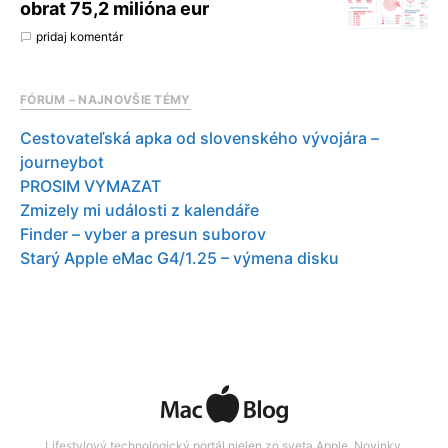
obrat 75,2 milióna eur
pridaj komentár
FÓRUM – NAJNOVŠIE TÉMY
Cestovateľská apka od slovenského vývojára –
journeybot
PROSIM VYMAZAT
Zmizely mi události z kalendáře
Finder – vyber a presun suborov
Starý Apple eMac G4/1.25 – výmena disku
Lifestylový technologický portál nielen zo sveta Apple. Novinky,