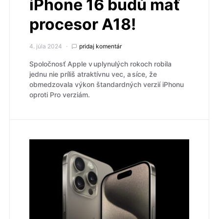
iPhone 16 budú mať
procesor A18!
4. júla 2024
pridaj komentár
Spoločnosť Apple v uplynulých rokoch robila
jednu nie príliš atraktívnu vec, a síce, že
obmedzovala výkon štandardných verzií iPhonu
oproti Pro verziám.